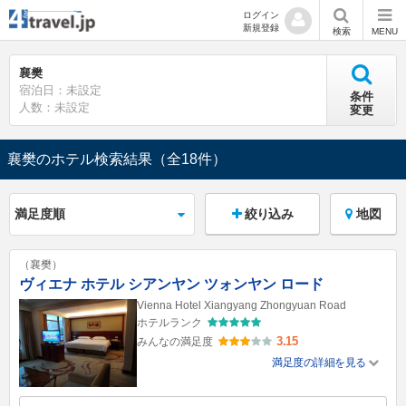
ログイン
新規登録
検索
MENU
襄樊
宿泊日：未設定
条件
人数：未設定
変更
襄樊のホテル検索結果
（全18件）
絞り込み
地図
（襄樊）
ヴィエナ ホテル シアンヤン ツォンヤン ロード
Vienna Hotel Xiangyang Zhongyuan Road
ホテルランク
3.15
みんなの満足度
満足度の詳細を見る