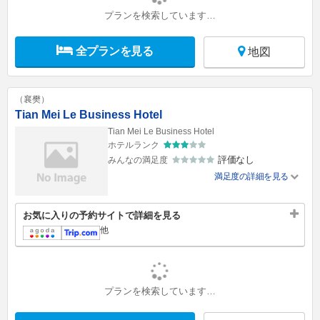
プランを検索しています…
全プランを見る
地図
（襄樊）
Tian Mei Le Business Hotel
Tian Mei Le Business Hotel
ホテルランク
評価なし
みんなの満足度
満足度の詳細を見る
お気に入りの予約サイトで詳細を見る
他
プランを検索しています…