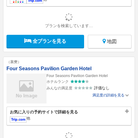
プランを検索しています…
全プランを見る
地図
（襄樊）
Four Seasons Pavilion Garden Hotel
Four Seasons Pavilion Garden Hotel
ホテルランク
評価なし
みんなの満足度
満足度の詳細を見る
お気に入りの予約サイトで詳細を見る
他