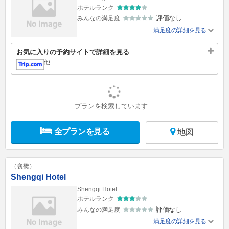
ホテルランク
評価なし
みんなの満足度
満足度の詳細を見る
お気に入りの予約サイトで詳細を見る
他
プランを検索しています…
全プランを見る
地図
（襄樊）
Shengqi Hotel
Shengqi Hotel
ホテルランク
評価なし
みんなの満足度
満足度の詳細を見る