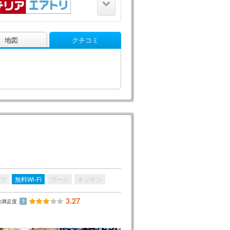
地図
クチコミ
フ
無料Wi-Fi
プール
キッチン
3.27
の満足度
？