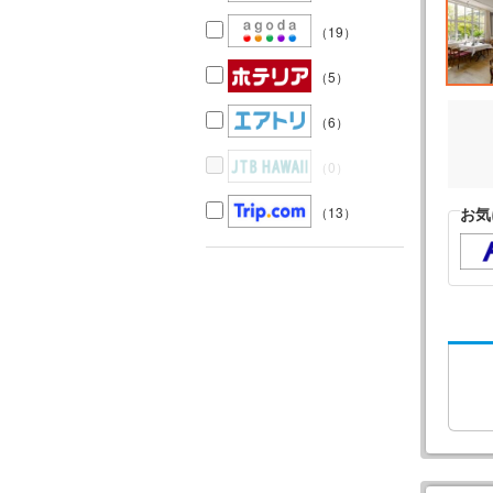
（19）
（5）
（6）
（0）
（13）
お気