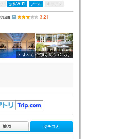
フ
無料Wi-Fi
プール
キッチン
3.21
の満足度
？
すべての写真を見る（21枚）
地図
クチコミ