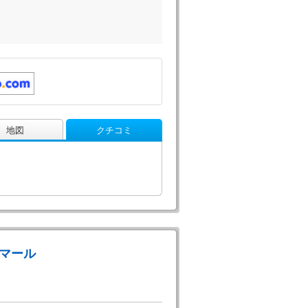
地図
クチコミ
イマール