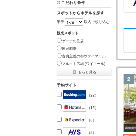
こだわり条件
スポットからホテルを探す
半径
以内で絞り込む
観光スポット
ゲーテの住居
国民劇場
古典主義の都ヴァイマール
マルクト広場 (ワイマール)
もっと見る
2
予約サイト
（22）
（15）
（8）
画像提
（2）