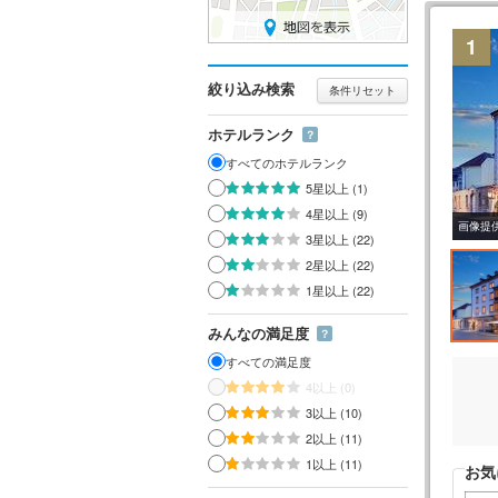
1
絞り込み検索
条件リセット
ホテルランク
？
すべてのホテルランク
5星以上 (1)
4星以上 (9)
画像提
3星以上 (22)
2星以上 (22)
1星以上 (22)
みんなの満足度
？
すべての満足度
4以上 (0)
3以上 (10)
2以上 (11)
1以上 (11)
お気