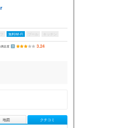
r
フ
無料Wi-Fi
プール
キッチン
3.24
の満足度
？
地図
クチコミ