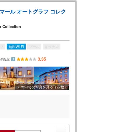
マール オートグラフ コレク
 Collection
フ
無料Wi-Fi
プール
キッチン
3.35
の満足度
？
すべての写真を見る（22枚）