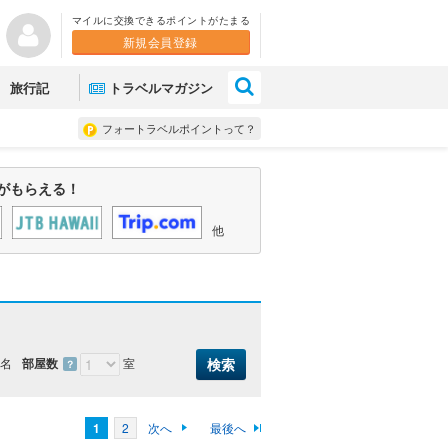
マイルに交換できるポイントがたまる
新規会員登録
×
旅行記
トラベルマガジン
フォートラベルポイントって？
がもらえる！
他
名
部屋数
室
？
1
2
次へ
最後へ