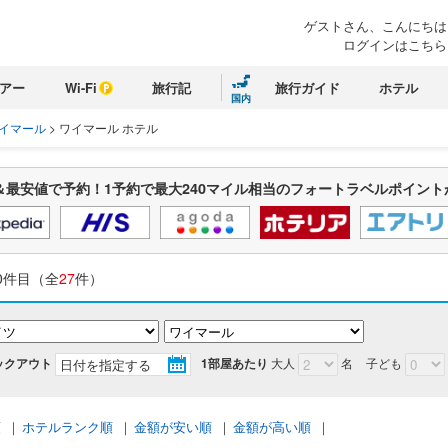
ゲストさん、こんにちは
ログインはこちら
アー
Wi-Fi
旅行記
旅行ガイド
ホテル
国内
イマール
>
ワイマール ホテル
＆最安値で予約！1予約で最大240マイル相当のフォートラベルポイント
0件目（全
27
件）
ックアウト
1部屋あたり
大人
名
子ども
順
｜
ホテルランク順
｜
金額が安い順
｜
金額が高い順
｜