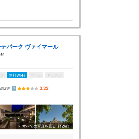
ーテパーク ヴァイマール
ar
フ
無料Wi-Fi
プール
キッチン
3.22
の満足度
？
すべての写真を見る（12枚）