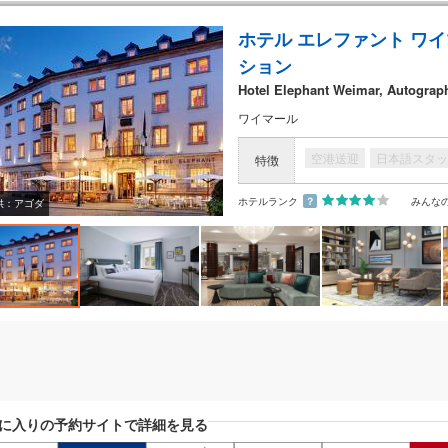
ホテル エレファント ワイ
ション
Hotel Elephant Weimar, Autograph
ワイマール
空港送迎
日本語スタッ
特徴
ホテルランク
？
みんな
供：アゴダ
に入りの予約サイトで詳細を見る