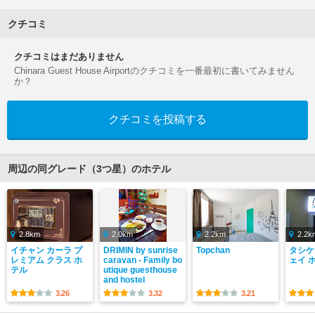
クチコミ
クチコミはまだありません
Chinara Guest House Airportのクチコミを一番最初に書いてみません
か？
クチコミを投稿する
周辺の同グレード（3つ星）のホテル
2.8km
2.0km
2.2km
2.2k
イチャン カーラ プ
DRIMIN by sunrise
Topchan
タシケ
レミアム クラス ホ
caravan - Family bo
ェイ 
テル
utique guesthouse
and hostel
3.26
3.32
3.21