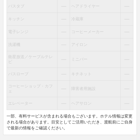
―
―
バスタブ
ヘアドライヤー
―
―
キッチン
冷蔵庫
―
―
電子レンジ
コーヒーメーカー
―
―
洗濯機
アイロン
衛星放送／ケーブルテレ
―
―
ミニバー
ビ
―
―
バスローブ
キチネット
コーヒーショップ・カフ
―
―
障害者用施設
ェ
―
―
エレベーター
ヘアサロン
一部、有料サービスが含まれる場合もございます。ホテル情報は変更
される場合があります。目安としてご活用いただき、渡航前にご自身
で最新の情報をご確認ください。