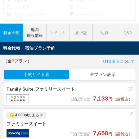
無料Wi-Fi
両替サービス
バスタブ
プール
コインランドリー
バー・ラウンジ
地図
料金比較
クチコミ
旅行記
写真
Q&A
施設情報
料金比較・宿泊プラン予約
（全
3
プラン）
※料金表示について
予約サイト別
全プラン表示
Family Suite ファミリースイート
7,133
1泊1室合計
円
（諸税込）
4,000ptたまる
ファミリースイート
7,658
1泊1室合計
円
（諸税込）