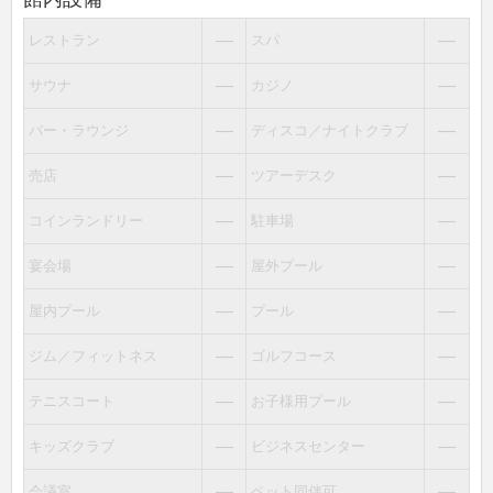
―
―
レストラン
スパ
―
―
サウナ
カジノ
―
―
バー・ラウンジ
ディスコ／ナイトクラブ
―
―
売店
ツアーデスク
―
―
コインランドリー
駐車場
―
―
宴会場
屋外プール
―
―
屋内プール
プール
―
―
ジム／フィットネス
ゴルフコース
―
―
テニスコート
お子様用プール
―
―
キッズクラブ
ビジネスセンター
―
―
会議室
ペット同伴可