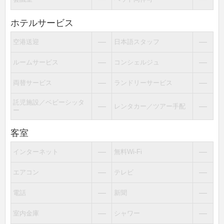
ホテルサービス
―
―
空港送迎
日本語スタッフ
―
―
ルームサービス
コンシェルジュ
―
―
両替サービス
ランドリーサービス
託児施設／ベビーシッタ
―
―
レンタカー／ツアー手配
ー
客室
―
―
インターネット
無料Wi-Fi
―
―
エアコン
テレビ
―
―
電話
新聞
―
―
室内金庫
シャワー