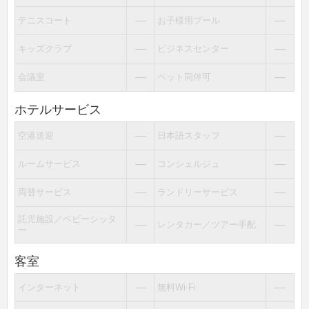
―
―
テニスコート
お子様用プール
―
―
キッズクラブ
ビジネスセンター
―
―
会議室
ペット同伴可
ホテルサービス
―
―
空港送迎
日本語スタッフ
―
―
ルームサービス
コンシェルジュ
―
―
両替サービス
ランドリーサービス
託児施設／ベビーシッタ
―
―
レンタカー／ツアー手配
ー
客室
―
―
インターネット
無料Wi-Fi