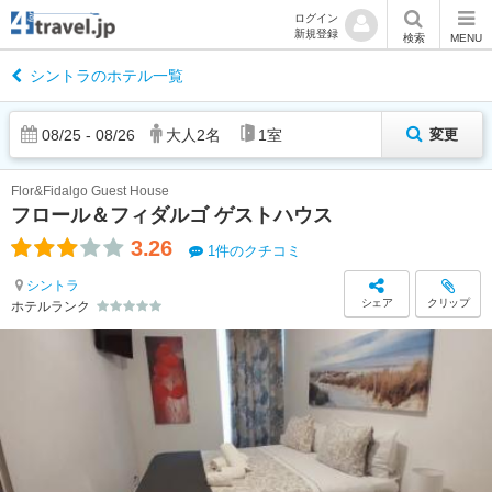
ログイン
新規登録
検索
MENU
シントラのホテル一覧
08
/
25
-
08
/
26
大人
2
名
1
室
変更
Flor&Fidalgo Guest House
フロール＆フィダルゴ ゲストハウス
3.26
1件のクチコミ
シントラ
シェア
クリップ
ホテルランク