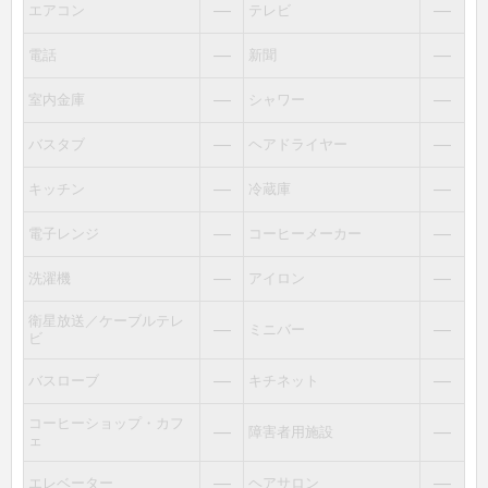
―
―
エアコン
テレビ
―
―
電話
新聞
―
―
室内金庫
シャワー
―
―
バスタブ
ヘアドライヤー
―
―
キッチン
冷蔵庫
―
―
電子レンジ
コーヒーメーカー
―
―
洗濯機
アイロン
衛星放送／ケーブルテレ
―
―
ミニバー
ビ
―
―
バスローブ
キチネット
コーヒーショップ・カフ
―
―
障害者用施設
ェ
―
―
エレベーター
ヘアサロン