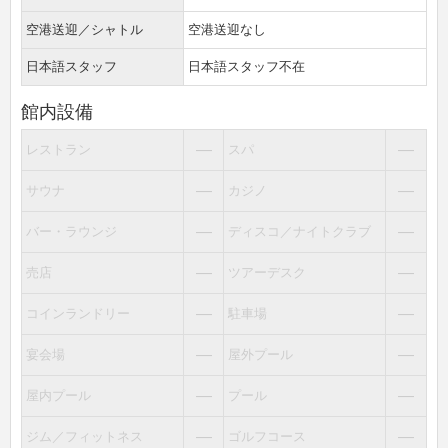
空港送迎／シャトル
空港送迎なし
日本語スタッフ
日本語スタッフ不在
館内設備
―
―
レストラン
スパ
―
―
サウナ
カジノ
―
―
バー・ラウンジ
ディスコ／ナイトクラブ
―
―
売店
ツアーデスク
―
―
コインランドリー
駐車場
―
―
宴会場
屋外プール
―
―
屋内プール
プール
―
―
ジム／フィットネス
ゴルフコース