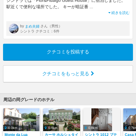
シントラでは「Flor&Fidalgo Guest House」に宿泊しました。
駅近くで便利な場所でした。 キーが暗証番
...
続きを読む
by
さん（男性）
まめ夫婦
シントラ クチコミ：6件
クチコミを投稿する
クチコミをもっと見る
周辺の同グレードのホテル
0.0km
0.4km
0.8km
0.7k
Monte da Lua
カーサ ホルシュタイ
シントラ 1012 ブテ
Casa M