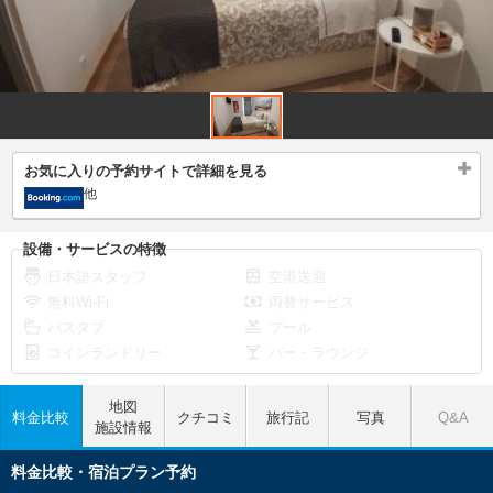
お気に入りの予約サイトで詳細を見る
他
設備・サービスの特徴
日本語スタッフ
空港送迎
無料Wi-Fi
両替サービス
バスタブ
プール
コインランドリー
バー・ラウンジ
地図
料金比較
クチコミ
旅行記
写真
Q&A
施設情報
料金比較・宿泊プラン予約