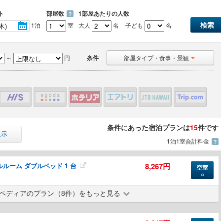
ト
部屋数
1部屋あたりの人数
？
1泊
室
大人
名
子ども
名
～
円
条件
部屋タイプ・食事・景観
条件にあった宿泊プランは
15
件です
表示
1泊1室合計料金
？
ルーム ダブルベッド 1 台
8,267円
空室
○
ペディアのプラン（8件）をもっと見る