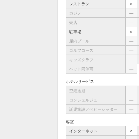
レストラン
○
カジノ
―
売店
―
駐車場
○
屋内プール
―
ゴルフコース
―
キッズクラブ
―
ペット同伴可
―
ホテルサービス
空港送迎
―
コンシェルジュ
―
託児施設／ベビーシッター
―
客室
インターネット
○