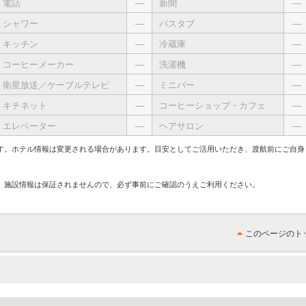
電話
―
新聞
―
シャワー
―
バスタブ
―
キッチン
―
冷蔵庫
―
コーヒーメーカー
―
洗濯機
―
衛星放送／ケーブルテレビ
―
ミニバー
―
キチネット
―
コーヒーショップ・カフェ
―
エレベーター
―
ヘアサロン
―
す。ホテル情報は変更される場合があります。目安としてご活用いただき、渡航前にご自身
、施設情報は保証されませんので、必ず事前にご確認のうえご利用ください。
このページのト