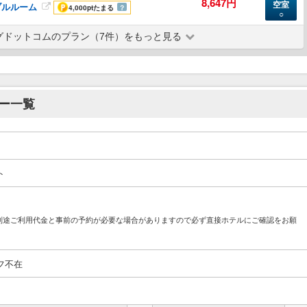
8,647円
空室
ブルルーム
4,000pt
たまる
？
○
グドットコムのプラン（7件）をもっと見る
ー一覧
ト
別途ご利用代金と事前の予約が必要な場合がありますので必ず直接ホテルにご確認をお願
フ不在