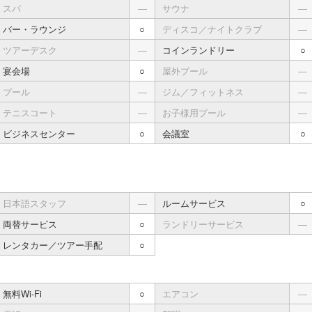
スパ
―
サウナ
―
バー・ラウンジ
○
ディスコ／ナイトクラブ
―
ツアーデスク
―
コインランドリー
○
宴会場
○
屋外プール
―
プール
―
ジム／フィットネス
―
テニスコート
―
お子様用プール
―
ビジネスセンター
○
会議室
○
日本語スタッフ
―
ルームサービス
○
両替サービス
○
ランドリーサービス
―
レンタカー／ツアー手配
○
無料Wi-Fi
○
エアコン
―