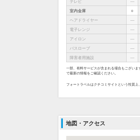
テレビ
―
室内金庫
○
ヘアドライヤー
―
電子レンジ
―
アイロン
―
バスローブ
―
障害者用施設
―
一部、有料サービスが含まれる場合もございま
で最新の情報をご確認ください。
フォートラベルはクチコミサイトという性質上
地図・アクセス