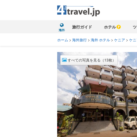
旅行ガイド
ホテル
ツ
海外
ホーム
>
海外旅行
>
海外 ホテル
>
ケニア
>
ケニ
すべての写真を見る（13枚）