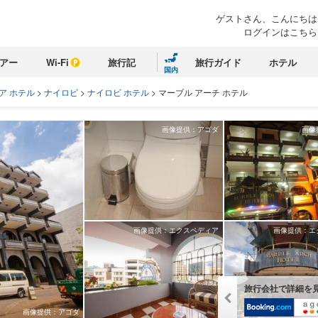
ゲストさん、こんにちは
ログインはこちら
アー
Wi-Fi
旅行記
旅行ガイド
ホテル
国内
ア ホテル
>
ナイロビ
>
ナイロビ ホテル
>
マーブル アーチ ホテル
画像提供：アゴダ
画像
画像提供：エクスペディア
画像提供：エ
旅行会社で詳細を
画像提供：アゴダ