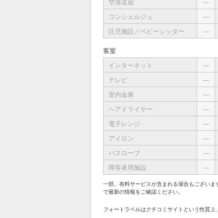
空港送迎
―
コンシェルジュ
―
託児施設／ベビーシッター
―
客室
インターネット
―
テレビ
―
室内金庫
―
ヘアドライヤー
―
電子レンジ
―
アイロン
―
バスローブ
―
障害者用施設
―
一部、有料サービスが含まれる場合もございま
で最新の情報をご確認ください。
フォートラベルはクチコミサイトという性質上