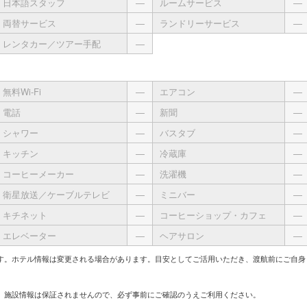
日本語スタッフ
―
ルームサービス
―
両替サービス
―
ランドリーサービス
―
レンタカー／ツアー手配
―
無料Wi-Fi
―
エアコン
―
電話
―
新聞
―
シャワー
―
バスタブ
―
キッチン
―
冷蔵庫
―
コーヒーメーカー
―
洗濯機
―
衛星放送／ケーブルテレビ
―
ミニバー
―
キチネット
―
コーヒーショップ・カフェ
―
エレベーター
―
ヘアサロン
―
す。ホテル情報は変更される場合があります。目安としてご活用いただき、渡航前にご自身
、施設情報は保証されませんので、必ず事前にご確認のうえご利用ください。