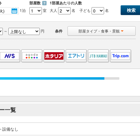
ト
部屋数
1部屋あたりの人数
？
1泊
室
大人
名
子ども
名
～
円
条件
部屋タイプ・食事・景観
ー一覧
ト設備なし