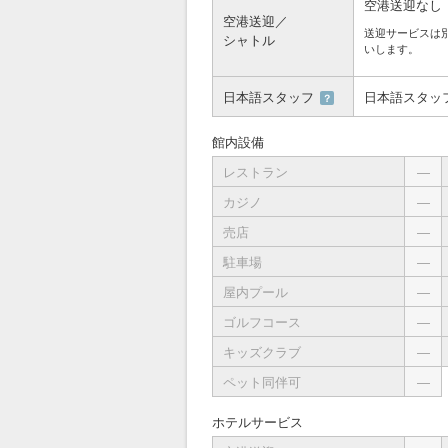
空港送迎なし
空港送迎／
送迎サービスは
シャトル
いします。
日本語スタッフ
日本語スタッ
？
館内設備
レストラン
―
カジノ
―
売店
―
駐車場
―
屋内プール
―
ゴルフコース
―
キッズクラブ
―
ペット同伴可
―
ホテルサービス