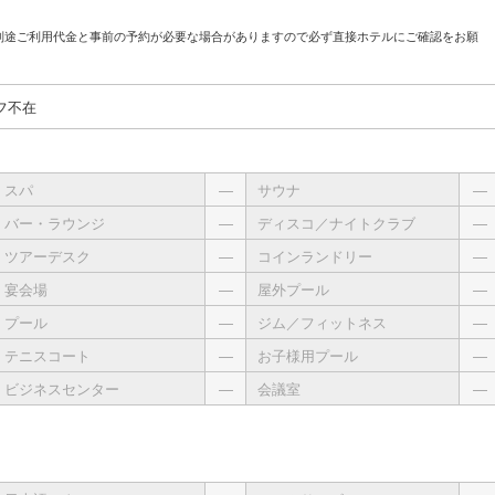
別途ご利用代金と事前の予約が必要な場合がありますので必ず直接ホテルにご確認をお願
フ不在
スパ
―
サウナ
―
バー・ラウンジ
―
ディスコ／ナイトクラブ
―
ツアーデスク
―
コインランドリー
―
宴会場
―
屋外プール
―
プール
―
ジム／フィットネス
―
テニスコート
―
お子様用プール
―
ビジネスセンター
―
会議室
―