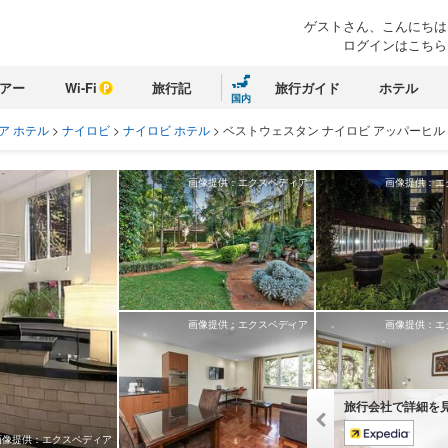
ゲストさん、こんにちは
ログインはこちら
アー
Wi-Fi
旅行記
旅行ガイド
ホテル
国内
ア ホテル
>
ナイロビ
>
ナイロビ ホテル
>
ベストウェスタン ナイロビ アッパーヒル
画像提供：エクスペディア
画像提供：エ
画像提供：エクスペディア
画像提供：エ
旅行会社で詳細を
画像提供：エクスペディア