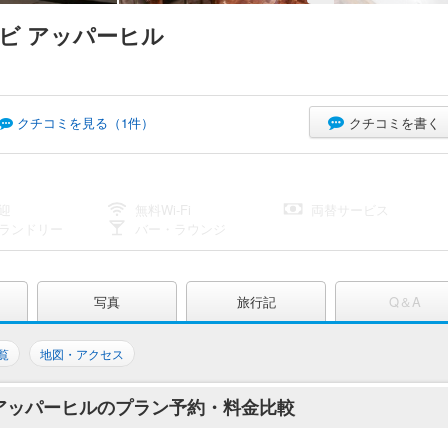
ビ アッパーヒル
クチコミを書く
クチコミを見る（
1
件）
迎
無料Wi-Fi
両替サービス
ランドリー
バー・ラウンジ
写真
旅行記
Q＆A
覧
地図・アクセス
 アッパーヒルのプラン予約・料金比較