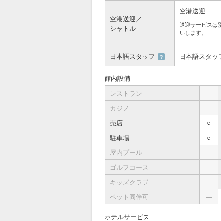
空港送迎
空港送迎／
送迎サービスは
シャトル
いします。
日本語スタッフ
日本語スタッ
？
館内設備
レストラン
―
カジノ
―
売店
○
駐車場
○
屋内プール
―
ゴルフコース
―
キッズクラブ
―
ペット同伴可
―
ホテルサービス