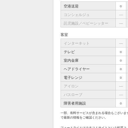
空港送迎
○
コンシェルジュ
―
託児施設／ベビーシッター
―
客室
インターネット
―
テレビ
○
室内金庫
○
ヘアドライヤー
○
電子レンジ
○
アイロン
―
バスローブ
―
障害者用施設
○
一部、有料サービスが含まれる場合もございま
で最新の情報をご確認ください。
フォートラベルはクチコミサイトという性質上