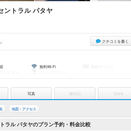
 セントラル パタヤ
し
クチコミを書く
迎
無料Wi-Fi
両替サービス
ランドリー
バー・ラウンジ
写真
旅行記
Q＆A
覧
地図・アクセス
セントラル パタヤのプラン予約・料金比較