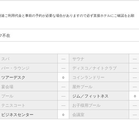
別途ご利用代金と事前の予約が必要な場合がありますので必ず直接ホテルにご確認をお願
フ不在
スパ
―
サウナ
―
バー・ラウンジ
―
ディスコ／ナイトクラブ
―
ツアーデスク
○
コインランドリー
―
宴会場
―
屋外プール
―
プール
―
ジム／フィットネス
○
テニスコート
―
お子様用プール
―
ビジネスセンター
○
会議室
―