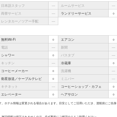
日本語スタッフ
―
ルームサービス
―
両替サービス
―
ランドリーサービス
○
レンタカー／ツアー手配
―
無料Wi-Fi
○
エアコン
○
電話
―
新聞
―
シャワー
○
バスタブ
―
キッチン
―
冷蔵庫
○
コーヒーメーカー
○
洗濯機
―
衛星放送／ケーブルテレビ
○
ミニバー
―
キチネット
―
コーヒーショップ・カフェ
○
エレベーター
○
ヘアサロン
○
す。ホテル情報は変更される場合があります。目安としてご活用いただき、渡航前にご自身
、施設情報は保証されませんので、必ず事前にご確認のうえご利用ください。