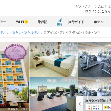
ゲストさん、こんにちは
ログインはこちら
アー
Wi-Fi
旅行記
旅行ガイド
ホテル
国内
ホテル
>
パタヤ
>
パタヤ ホテル
>
ジ アイコン プレイス @ セントラル パタヤ
画像提供：アゴダ
画像
画像提供：エクスペディア
画像提供：エ
旅行会社で詳細を
画像提供：アゴダ