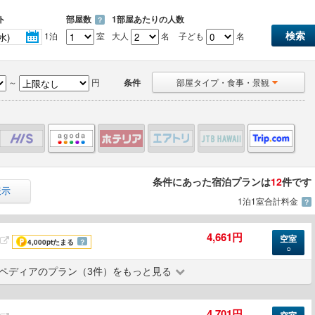
ト
部屋数
1部屋あたりの人数
？
1泊
室
大人
名
子ども
名
～
円
条件
部屋タイプ・食事・景観
条件にあった宿泊プランは
12
件です
表示
1泊1室合計料金
？
4,661円
空室
4,000pt
たまる
？
○
ペディアのプラン（3件）をもっと見る
4,701円