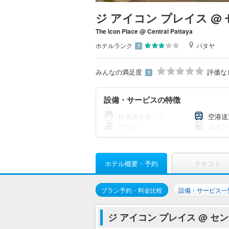
ジ アイコン プレイス @
The Icon Place @ Central Pattaya
ホテルランク
パタヤ
？
みんなの満足度
評価な
？
設備・サービスの特徴
日本語スタッフ
空港送
プール
コイン
ホテル概要・予約
クチコミ
プラン予約・料金比較
設備・サービス一
ジ アイコン プレイス @ 