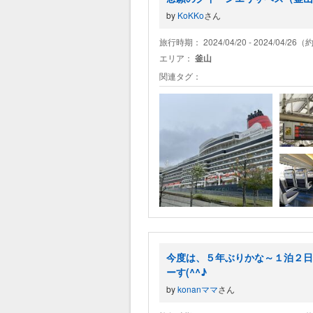
by
KoKKo
さん
旅行時期： 2024/04/20 - 2024/04/26
エリア：
釜山
関連タグ：
今度は、５年ぶりかな～１泊２日
ーす(^^♪
by
konanママ
さん