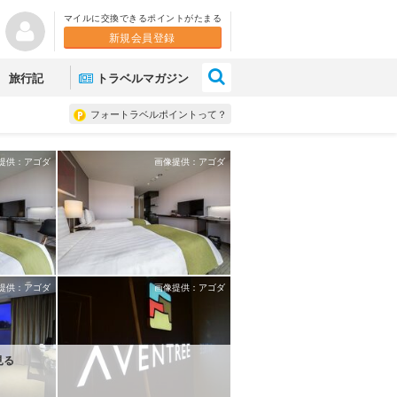
マイルに交換できるポイントがたまる
新規会員登録
×
旅行記
トラベルマガジン
フォートラベルポイントって？
提供：アゴダ
画像提供：アゴダ
提供：アゴダ
画像提供：アゴダ
見る