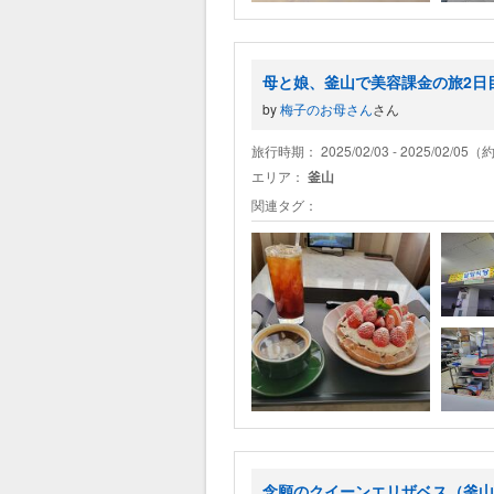
母と娘、釜山で美容課金の旅2日
by
梅子のお母さん
さん
旅行時期： 2025/02/03 - 2025/02/05
エリア：
釜山
関連タグ：
念願のクイーンエリザベス（釜山