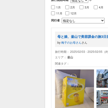
1月
2月
3月
4月
11月
12月
同行者
母と娘、釜山で美容課金の旅3日
by
梅子のお母さん
さん
旅行時期： 2025/02/03 - 2025/02/05
エリア：
釜山
関連タグ：