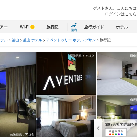
ゲストさん、こんにちは
ログインはこちら
アー
Wi-Fi
旅行記
旅行ガイド
ホテル
国内
ホテル
>
釜山
>
釜山 ホテル
>
アベントゥリー ホテル プサン
>
旅行記
画像提供：アゴダ
画像
画像
旅行会社で詳細を
画像提供：アゴダ