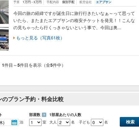
予算
1万円 - 3万円
手配内容
個別手配
航空会社
エアプサン
今回の旅の経緯ですが誕生日に旅行行きたいなぁ～って思って
いたら、またまたエアプサンの格安チケットを発見！！こんな
の見ちゃったら行くっきゃないという事で、今回は奥...
もっと見る（写真61枚）
1
件目～
5
件目を表示（全
5
件中）
サンのプラン予約・料金比較
ト
部屋数
1部屋あたりの人数
？
泊
室
大人
名
子ども
名