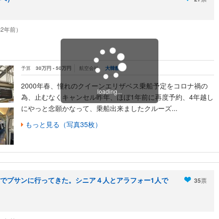
（約2年前）
予算
30万円 - 50万円
航空会社
大韓航空
2000年春、憧れのクイーンエリザベス乗船予定をコロナ禍の
loading...
為、止むなくキャンセル昨年、ほぼ1年前に再度予約、4年越し
にやっと念願かなって、乗船出来ましたクルーズ...
もっと見る（写真35枚）
でプサンに行ってきた。シニア４人とアラフォー1人で
35
票