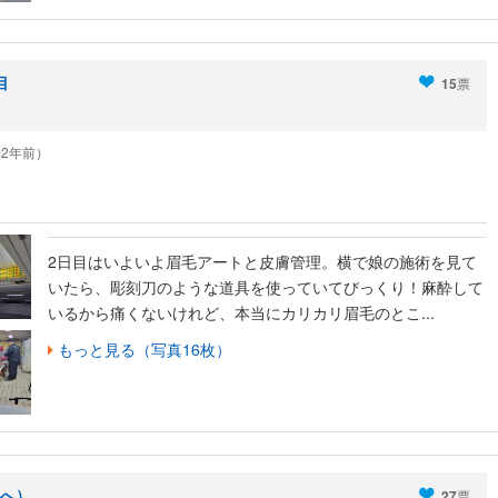
目
15
票
（約2年前）
2日目はいよいよ眉毛アートと皮膚管理。横で娘の施術を見て
いたら、彫刻刀のような道具を使っていてびっくり！麻酔して
いるから痛くないけれど、本当にカリカリ眉毛のとこ...
もっと見る（写真16枚）
へ）
27
票