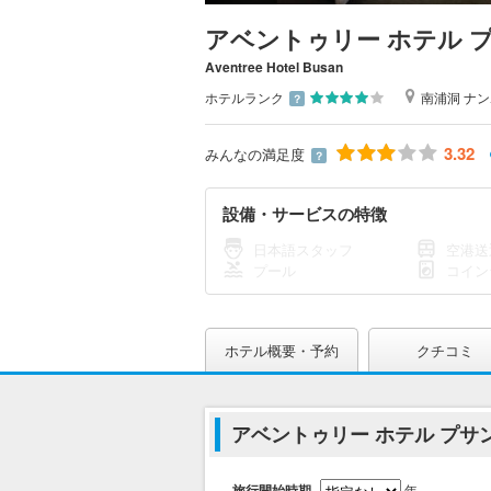
アベントゥリー ホテル 
Aventree Hotel Busan
ホテルランク
南浦洞 ナ
？
3.32
みんなの満足度
？
設備・サービスの特徴
日本語スタッフ
空港送
プール
コイン
ホテル概要・予約
クチコミ
アベントゥリー ホテル プサ
旅行開始時期
年