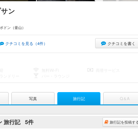
プサン
ンポドン（釜山）
クチコミを書く
クチコミを見る（
4
件）
迎
無料Wi-Fi
両替サービス
ランドリー
バー・ラウンジ
写真
旅行記
Q＆A
ン 旅行記
5件
旅行記を投稿す