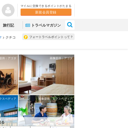
マイルに交換できるポイントがたまる
新規会員登録
×
旅行記
トラベルマガジン
フォートラベルポイントって？
フ
>
クチコ
提供：アゴダ
画像提供：アゴダ
クスペディア
画像提供：エクスペディア
見る