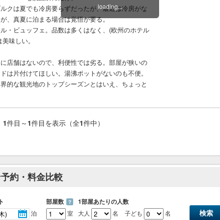
loading...
ルクは夏でも冷房要らずだったが、最近は冷房がな
たが、真夏に泊まる場合は覚悟が要る。
ネンタル・ビュッフェ。品数は多くはなく、(欧州のホテル
は美味しい。
に店舗はないので、利便性では劣る。部屋が狭いの
ッドは片付けてほしい。湯沸ポットがないのも不便。
界的な観光地のトップシーズンとはいえ、ちょっと
1
件目～
1
件目を表示（全
1
件中）
ン予約・料金比較
ト
部屋数
1部屋あたりの人数
？
泊
室
大人
名
子ども
名