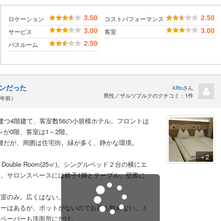
3.50
2.50
ロケーション
コストパフォーマンス
3.00
3.00
サービス
客室
2.50
バスルーム
ンだった
kitto
さん
男性／ザルツブルクのクチコミ：1件
1年前）
つ4階建て、客室数56の小規模ホテル。フロントは
トランが0階、客室は1～2階。
距離だが、周囲は住宅街。緑が多く、静かな環境。
＋2
Double Room(25㎡)。シングルベッド２台の横にエ
。サロンスペースには椅子1脚とテーブル。壁際に
室のみ。広くはない。
ヤーはあるが、ポットがないのでお茶も飲めない。ミ
ュペーパーも洗面所にだけ。