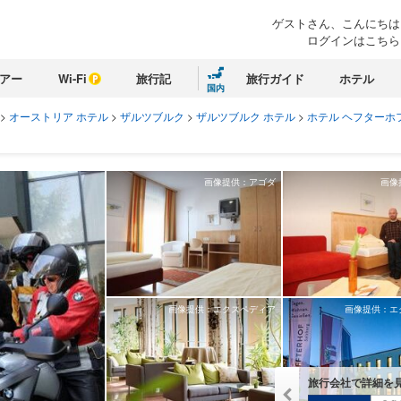
ゲストさん、こんにちは
ログインはこちら
アー
Wi-Fi
旅行記
旅行ガイド
ホテル
国内
>
オーストリア ホテル
>
ザルツブルク
>
ザルツブルク ホテル
>
ホテル ヘフターホ
画像提供：アゴダ
画像
画像提供：エクスペディア
画像提供：エ
旅行会社で詳細を