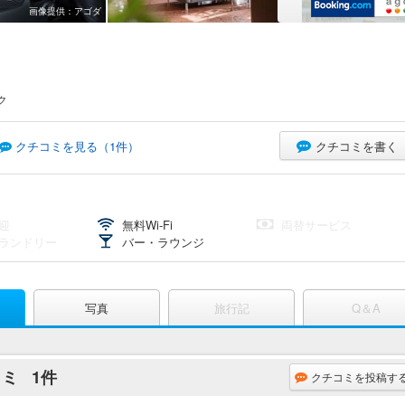
画像提供：アゴダ
ク
クチコミを書く
クチコミを見る（
1
件）
迎
無料Wi-Fi
両替サービス
ランドリー
バー・ラウンジ
写真
旅行記
Q＆A
コミ
1件
クチコミを投稿す