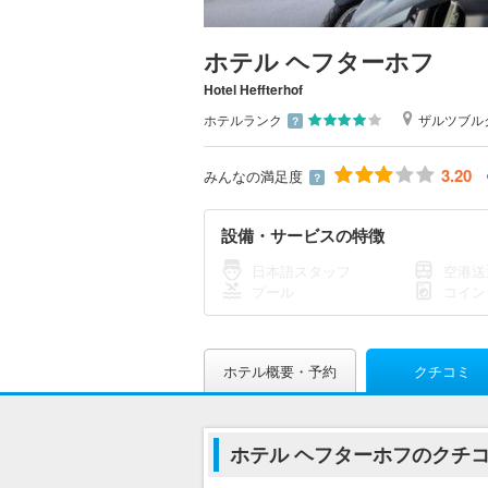
ホテル ヘフターホフ
Hotel Heffterhof
ホテルランク
ザルツブル
？
3.20
みんなの満足度
？
設備・サービスの特徴
日本語スタッフ
空港送
プール
コイン
ホテル概要・予約
クチコミ
ホテル ヘフターホフのクチ