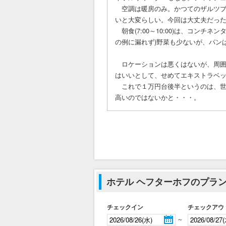
空調は暖房のみ。かつてのザルツブ
いと大変らしい。今回は大丈夫だっ
朝食(7:00～10:00)は、コンチ
の例に漏れず)野菜も少ないが、パン
ロケーションは悪くはないが、周囲
はいいとして、せめてエキストラベ
これで１万円台後半というのは、世
高いのではないかと・・・。
ホテル ヘフターホフのプラ
チェックイン
チェックアウ
～