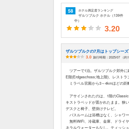
58
ホテル満足度ランキング
ザルツブルク ホテル（139件
中）
3.20
ザルツブルクの7月はトップシーズ
3.0
旅行時期：2025/07 （約
ツアーで1泊。ザルツブルク郊外に建
E階(Erdgeschoss;地上階)、レス
ミラベル宮殿から3～4kmほどの
アサインされたのは、1階のClassic 
キストラベッドが置かれたまま。狭い
デスクと椅子、壁掛けテレビ。
バスルームは浴槽はなく、シャワー
無料WiFi、冷蔵庫、金庫、ドライ
ネラルウォーターもなし。ティッシ