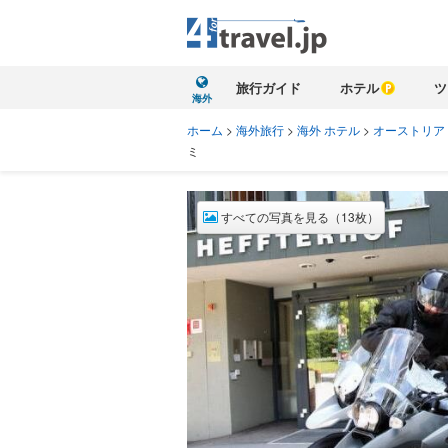
旅行ガイド
ホテル
ツ
海外
ホーム
>
海外旅行
>
海外 ホテル
>
オーストリア
ミ
すべての写真を見る（13枚）