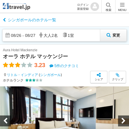
ログイン
新規登録
検索
MENU
シンガポールのホテル一覧
08
/
26
-
08
/
27
大人
2
名
1
室
変更
Aura Hotel Mackenzie
オーラ ホテル マッケンジー
3.23
5件のクチコミ
リトル・インディア
(
シンガポール
)
シェア
クリップ
ホテルランク