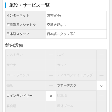
施設・サービス一覧
インターネット
無料Wi-Fi
空港送迎／シャトル
空港送迎なし
日本語スタッフ
日本語スタッフ不在
館内設備
―
―
レストラン
スパ
―
―
サウナ
カジノ
―
―
バー・ラウンジ
ディスコ／ナイトクラブ
―
○
売店
ツアーデスク
○
―
コインランドリー
駐車場
―
―
宴会場
屋外プール