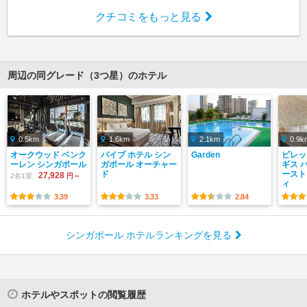
クチコミをもっと見る
周辺の同グレード（3つ星）のホテル
0.5km
1.6km
2.1km
0.9k
オークウッド ベンク
バイブ ホテル シン
Garden
ビレッ
ーレン シンガポール
ガポール オーチャー
ギス 
ド
ースト
27,928
2名1室
円～
ィ
3.39
3.33
2.84
シンガポール ホテルランキングを見る
ホテルやスポットの閲覧履歴