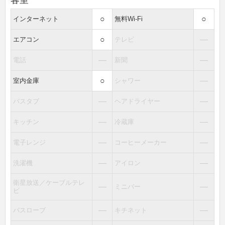
客室
○
○
インターネット
無料Wi-Fi
○
―
エアコン
テレビ
―
―
電話
新聞
○
―
室内金庫
シャワー
―
―
バスタブ
ヘアドライヤー
―
―
キッチン
冷蔵庫
―
―
電子レンジ
コーヒーメーカー
―
―
洗濯機
アイロン
衛星放送／ケーブルテレ
―
―
ミニバー
ビ
―
―
バスローブ
キチネット