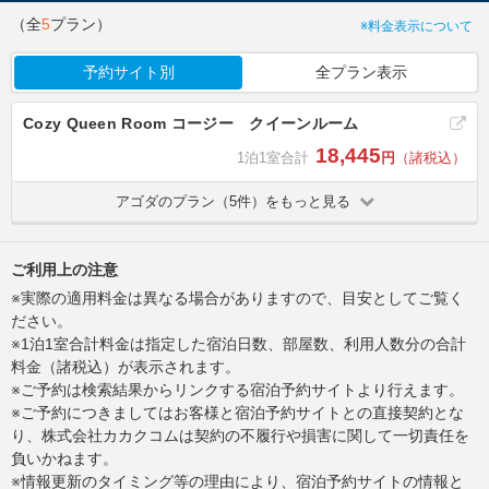
（全
5
プラン）
※料金表示について
予約サイト別
全プラン表示
Cozy Queen Room コー​​ジー クイーンルーム
18,445
1泊1室合計
円
（諸税込）
アゴダのプラン（5件）をもっと見る
ご利用上の注意
※実際の適用料金は異なる場合がありますので、目安としてご覧く
ださい。
※1泊1室合計料金は指定した宿泊日数、部屋数、利用人数分の合計
料金（諸税込）が表示されます。
※ご予約は検索結果からリンクする宿泊予約サイトより行えます。
※ご予約につきましてはお客様と宿泊予約サイトとの直接契約とな
り、株式会社カカクコムは契約の不履行や損害に関して一切責任を
負いかねます。
※情報更新のタイミング等の理由により、宿泊予約サイトの情報と