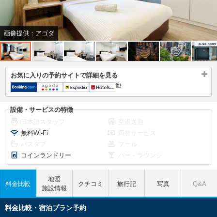
画像提供：アゴダ
お気に入りの予約サイトで詳細を見る
他
設備・サービスの特徴
日本語スタッフ
空港送迎
無料Wi-Fi
両替サービス
バスタブ
プール
コインランドリー
バー・ラウンジ
地図
料金比較
クチコミ
旅行記
写真
Q&A
施設情報
料金比較・宿泊プラン予約