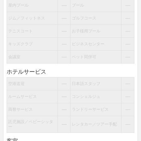
―
―
屋内プール
プール
―
―
ジム／フィットネス
ゴルフコース
―
―
テニスコート
お子様用プール
―
―
キッズクラブ
ビジネスセンター
―
―
会議室
ペット同伴可
ホテルサービス
―
―
空港送迎
日本語スタッフ
―
―
ルームサービス
コンシェルジュ
―
―
両替サービス
ランドリーサービス
託児施設／ベビーシッタ
―
―
レンタカー／ツアー手配
ー