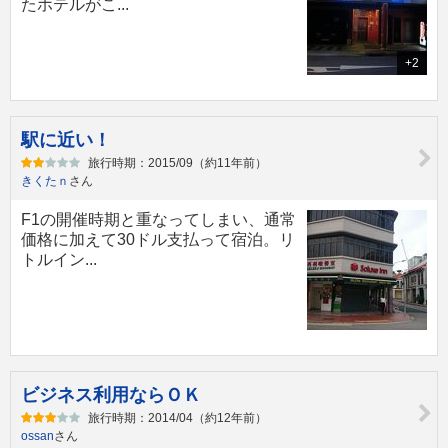
たホテルがこ...
+2
駅に近い！
旅行時期：2015/09（約11年前）
きくたｎ
さん
F1の開催時期と重なってしまい、通常
価格に加えて30ドル支払って宿泊。リ
トルイン...
ビジネス利用ならＯＫ
旅行時期：2014/04（約12年前）
ossan
さん