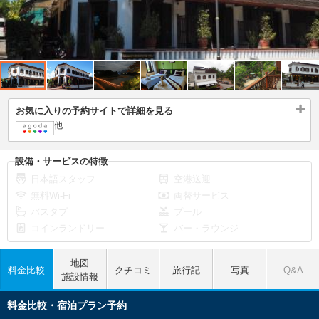
お気に入りの予約サイトで詳細を見る
他
設備・サービスの特徴
日本語スタッフ
空港送迎
無料Wi-Fi
両替サービス
バスタブ
プール
コインランドリー
バー・ラウンジ
地図
料金比較
クチコミ
旅行記
写真
Q&A
施設情報
料金比較・宿泊プラン予約