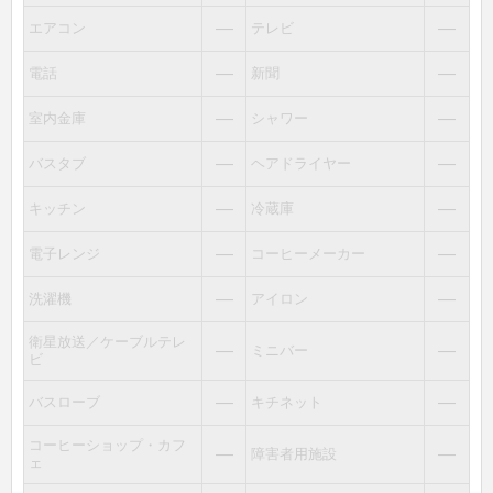
―
―
エアコン
テレビ
―
―
電話
新聞
―
―
室内金庫
シャワー
―
―
バスタブ
ヘアドライヤー
―
―
キッチン
冷蔵庫
―
―
電子レンジ
コーヒーメーカー
―
―
洗濯機
アイロン
衛星放送／ケーブルテレ
―
―
ミニバー
ビ
―
―
バスローブ
キチネット
コーヒーショップ・カフ
―
―
障害者用施設
ェ