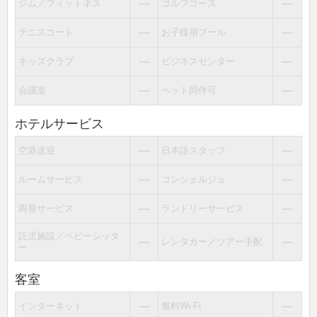
―
―
ジム／フィットネス
ゴルフコース
―
―
テニスコート
お子様用プール
―
―
キッズクラブ
ビジネスセンター
―
―
会議室
ペット同伴可
ホテルサービス
―
―
空港送迎
日本語スタッフ
―
―
ルームサービス
コンシェルジュ
―
―
両替サービス
ランドリーサービス
託児施設／ベビーシッタ
―
―
レンタカー／ツアー手配
ー
客室
―
―
インターネット
無料Wi-Fi