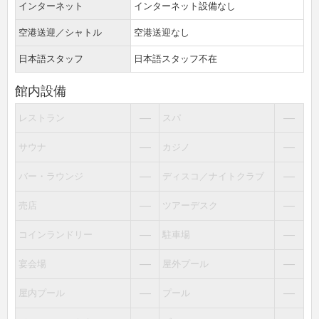
インターネット
インターネット設備なし
空港送迎／シャトル
空港送迎なし
日本語スタッフ
日本語スタッフ不在
館内設備
―
―
レストラン
スパ
―
―
サウナ
カジノ
―
―
バー・ラウンジ
ディスコ／ナイトクラブ
―
―
売店
ツアーデスク
―
―
コインランドリー
駐車場
―
―
宴会場
屋外プール
―
―
屋内プール
プール