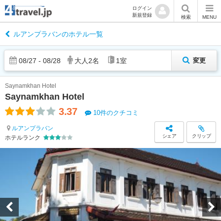
ログイン
新規登録
検索
MENU
ルアンプラバンのホテル一覧
08
/
27
-
08
/
28
大人
2
名
1
室
変更
Saynamkhan Hotel
Saynamkhan Hotel
3.37
10件のクチコミ
ルアンプラバン
シェア
クリップ
ホテルランク