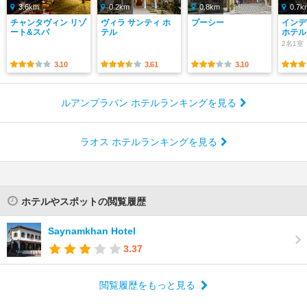
3.6km
0.2km
0.8km
0.7k
チャンタヴィン リゾ
ヴィラ サンティ ホ
プーシー
インデ
ート&スパ
テル
ホテル
2名1室
3.10
3.61
3.10
ルアンプラバン ホテルランキングを見る
ラオス ホテルランキングを見る
ホテルやスポットの閲覧履歴
Saynamkhan Hotel
3.37
閲覧履歴をもっと見る