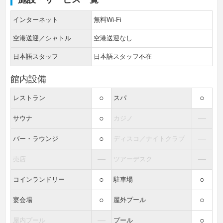
インターネット
無料Wi-Fi
空港送迎／シャトル
空港送迎なし
日本語スタッフ
日本語スタッフ不在
館内設備
○
○
レストラン
スパ
○
―
サウナ
カジノ
○
―
バー・ラウンジ
ディスコ／ナイトクラブ
―
―
売店
ツアーデスク
○
○
コインランドリー
駐車場
○
○
宴会場
屋外プール
―
○
屋内プール
プール