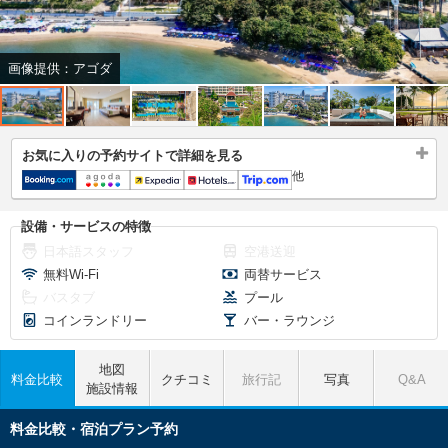
画像提供：アゴダ
お気に入りの予約サイトで詳細を見る
他
設備・サービスの特徴
日本語スタッフ
空港送迎
無料Wi-Fi
両替サービス
バスタブ
プール
コインランドリー
バー・ラウンジ
地図
料金比較
クチコミ
旅行記
写真
Q&A
施設情報
料金比較・宿泊プラン予約