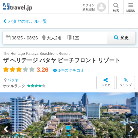
ログイン
新規登録
検索
MENU
パタヤのホテル一覧
08
/
25
-
08
/
26
大人
2
名
1
室
変更
The Heritage Pattaya Beachfront Resort
ザ ヘリテージ パタヤ ビーチフロント リゾート
3.26
1件のクチコミ
パタヤ
シェア
クリップ
ホテルランク