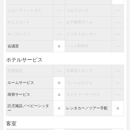
―
―
ジム／フィットネス
ゴルフコース
―
―
テニスコート
お子様用プール
―
―
キッズクラブ
ビジネスセンター
○
―
会議室
ペット同伴可
ホテルサービス
―
―
空港送迎
日本語スタッフ
○
―
ルームサービス
コンシェルジュ
○
―
両替サービス
ランドリーサービス
託児施設／ベビーシッタ
○
○
レンタカー／ツアー手配
ー
客室