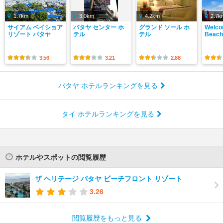
1.7km
3.0km
4.2km
2.7k
サイアム ベイショア
パタヤ センター ホ
グランド ソール ホ
Welco
リゾート パタヤ
テル
テル
Beach
3.56
3.21
2.88
パタヤ ホテルランキングを見る
タイ ホテルランキングを見る
ホテルやスポットの閲覧履歴
ザ ヘリテージ パタヤ ビーチフロント リゾート
3.26
閲覧履歴をもっと見る