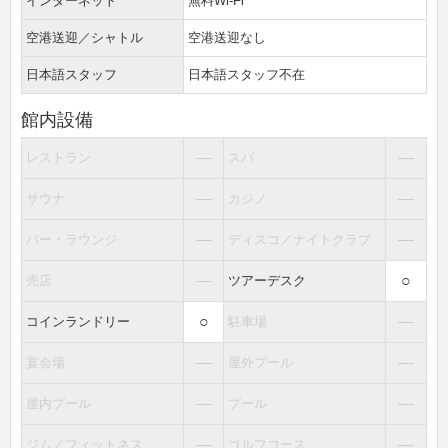
インターネット
無料Wi-Fi
空港送迎／シャトル
空港送迎なし
日本語スタッフ
日本語スタッフ不在
館内設備
―
―
レストラン
スパ
―
―
サウナ
カジノ
―
―
バー・ラウンジ
ディスコ／ナイトクラブ
―
○
売店
ツアーデスク
○
―
コインランドリー
駐車場
―
―
宴会場
屋外プール
―
―
屋内プール
プール
―
―
ジム／フィットネス
ゴルフコース