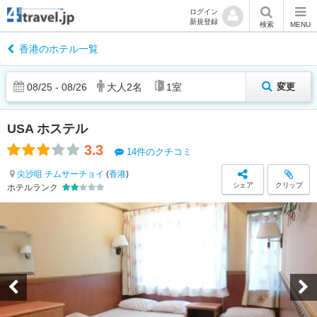
ログイン
新規登録
検索
MENU
香港のホテル一覧
08
/
25
-
08
/
26
大人
2
名
1
室
変更
USA ホステル
3.3
14件のクチコミ
尖沙咀 チムサーチョイ
(
香港
)
シェア
クリップ
ホテルランク