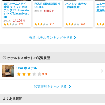
1ST ホームステイ -
FOUR SEASONS H
ハン シン ホテル
ニュー
香港 タイワン ホス
OSTEL
（鴻星賓館 ）
ネッサ
テル (1ST Homesta
麗酒店
6,589
2名1室
円～
y - HK Taiwan Host
el)
14,100
2名1室
円～
2.73
3.10
3.05
香港 ホテルランキングを見る
ホテルやスポットの閲覧履歴
USA ホステル
3.3
閲覧履歴をもっと見る
よくある質問