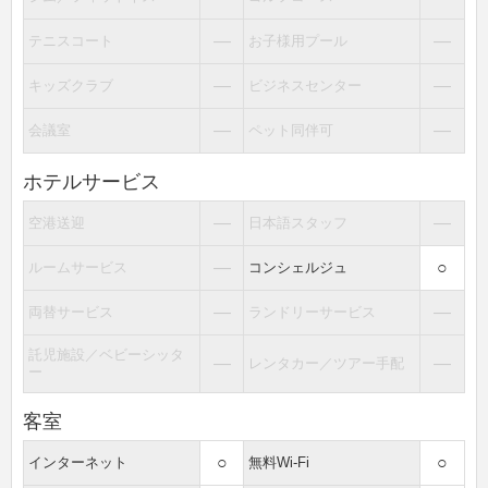
―
―
テニスコート
お子様用プール
―
―
キッズクラブ
ビジネスセンター
―
―
会議室
ペット同伴可
ホテルサービス
―
―
空港送迎
日本語スタッフ
―
○
ルームサービス
コンシェルジュ
―
―
両替サービス
ランドリーサービス
託児施設／ベビーシッタ
―
―
レンタカー／ツアー手配
ー
客室
○
○
インターネット
無料Wi-Fi