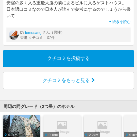
安宿の多く入る重慶大厦の隣にあるビルに入るゲストハウス。
日本語口コミなので日本人が読んで参考にするのでしょうから書
いて
...
続きを読む
by
さん（男性）
tomosang
香港 クチコミ：37件
クチコミを投稿する
クチコミをもっと見る
周辺の同グレード（2つ星）のホテル
0.1km
0.1km
2.2km
0.4k