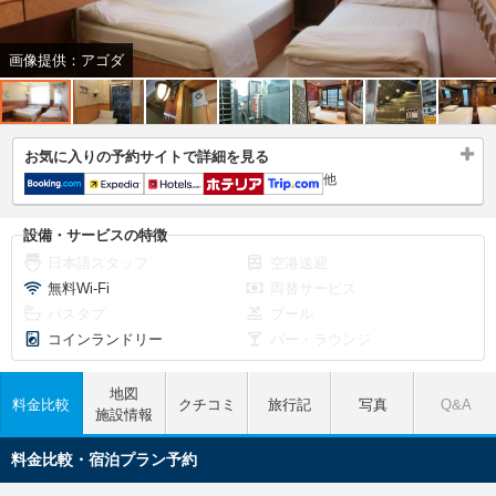
画像提供：アゴダ
お気に入りの予約サイトで詳細を見る
他
設備・サービスの特徴
日本語スタッフ
空港送迎
無料Wi-Fi
両替サービス
バスタブ
プール
コインランドリー
バー・ラウンジ
地図
料金比較
クチコミ
旅行記
写真
Q&A
施設情報
料金比較・宿泊プラン予約