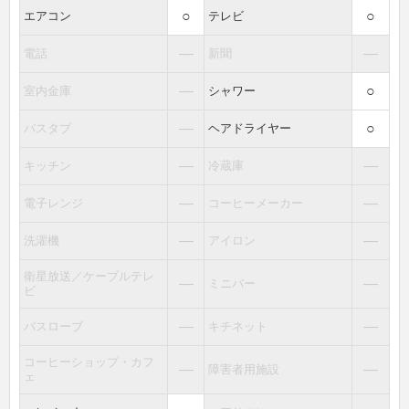
○
○
エアコン
テレビ
―
―
電話
新聞
―
○
室内金庫
シャワー
―
○
バスタブ
ヘアドライヤー
―
―
キッチン
冷蔵庫
―
―
電子レンジ
コーヒーメーカー
―
―
洗濯機
アイロン
衛星放送／ケーブルテレ
―
―
ミニバー
ビ
―
―
バスローブ
キチネット
コーヒーショップ・カフ
―
―
障害者用施設
ェ