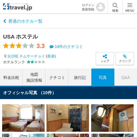
ログイン
新規登録
検索
MENU
香港のホテル一覧
USA ホステル
3.3
14件のクチコミ
尖沙咀 チムサーチョイ
(
香港
)
シェア
クリップ
ホテルランク
地図
料金比較
クチコミ
旅行記
写真
Q&A
施設情報
オフィシャル写真 （10件）