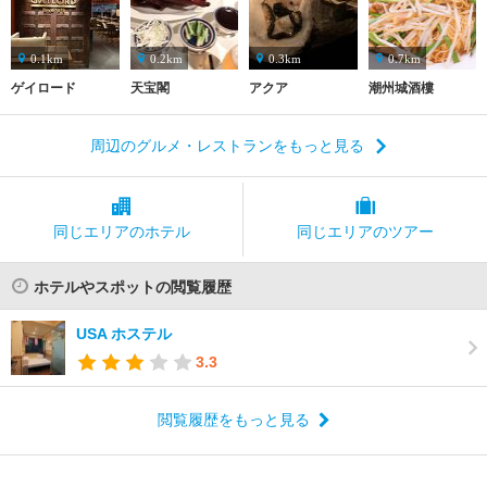
0.1km
0.2km
0.3km
0.7km
ゲイロード
天宝閣
アクア
潮州城酒樓
周辺のグルメ・レストランをもっと見る
同じエリアの
ホテル
同じエリアの
ツアー
ホテルやスポットの閲覧履歴
USA ホステル
3.3
閲覧履歴をもっと見る