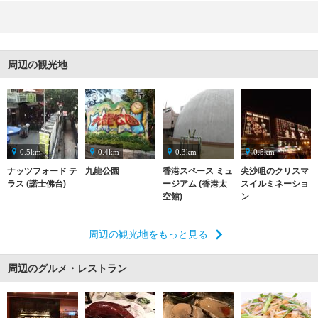
周辺の観光地
0.5km
0.4km
0.3km
0.5km
ナッツフォード テ
九龍公園
香港スペース ミュ
尖沙咀のクリスマ
ラス (諾士佛台)
ージアム (香港太
スイルミネーショ
空館)
ン
周辺の観光地をもっと見る
周辺のグルメ・レストラン