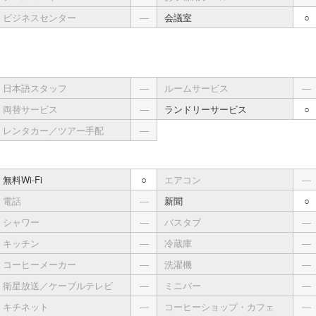
ビジネスセンター
―
会議室
○
日本語スタッフ
―
ルームサービス
―
両替サービス
―
ランドリーサービス
○
レンタカー／ツアー手配
―
無料Wi-Fi
○
エアコン
―
電話
―
新聞
○
シャワー
―
バスタブ
―
キッチン
―
冷蔵庫
―
コーヒーメーカー
―
洗濯機
―
衛星放送／ケーブルテレビ
―
ミニバー
―
キチネット
―
コーヒーショップ・カフェ
―