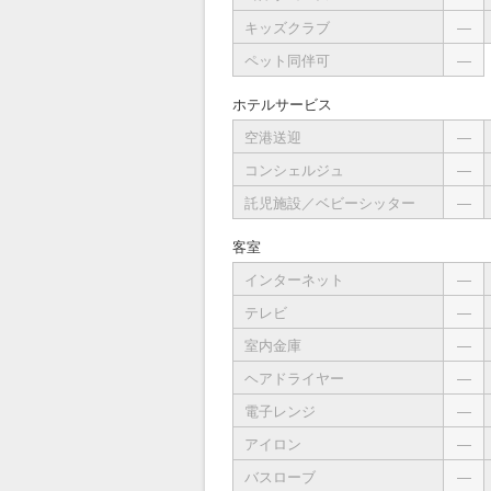
キッズクラブ
―
ペット同伴可
―
ホテルサービス
空港送迎
―
コンシェルジュ
―
託児施設／ベビーシッター
―
客室
インターネット
―
テレビ
―
室内金庫
―
ヘアドライヤー
―
電子レンジ
―
アイロン
―
バスローブ
―