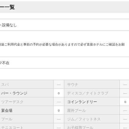
ー一覧
ト設備なし
別途ご利用代金と事前の予約が必要な場合がありますので必ず直接ホテルにご確認をお願
フ不在
スパ
―
サウナ
―
バー・ラウンジ
○
ディスコ／ナイトクラブ
―
ツアーデスク
―
コインランドリー
○
宴会場
○
屋外プール
―
プール
―
ジム／フィットネス
―
テニスコート
―
お子様用プール
―