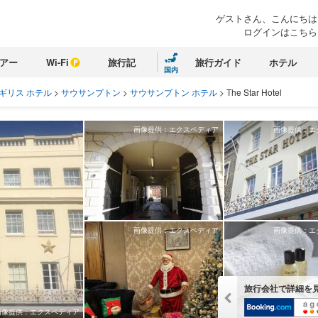
ゲストさん、こんにちは
ログインはこちら
アー
Wi-Fi
旅行記
旅行ガイド
ホテル
国内
ギリス ホテル
>
サウサンプトン
>
サウサンプトン ホテル
>
The Star Hotel
画像提供：エクスペディア
画像提供：エ
画像提供：エクスペディア
画像提供：エ
旅行会社で詳細を
画像提供：エクスペディア