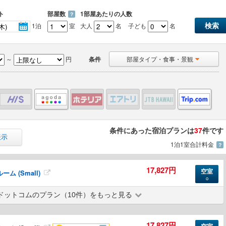
ト
部屋数
1部屋あたりの人数
？
1泊
室
大人
名
子ども
名
～
円
条件
部屋タイプ・食事・景観
条件にあった宿泊プランは
37
件です
表示
1泊1室合計料金
？
17,827円
空室
ム (Small)
○
ドットコムのプラン（10件）をもっと見る
17,827円