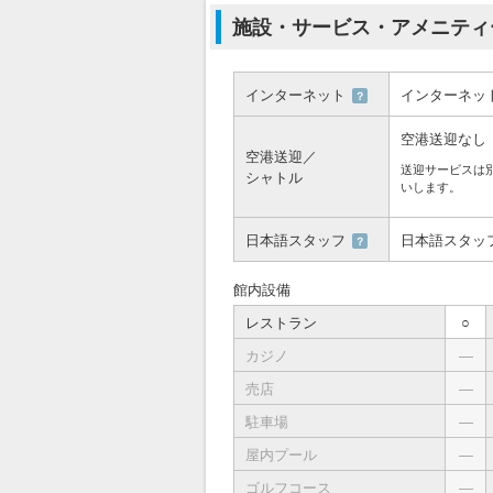
施設・サービス・アメニティ
インターネット
インターネッ
？
空港送迎なし
空港送迎／
送迎サービスは
シャトル
いします。
日本語スタッフ
日本語スタッ
？
館内設備
レストラン
○
カジノ
―
売店
―
駐車場
―
屋内プール
―
ゴルフコース
―