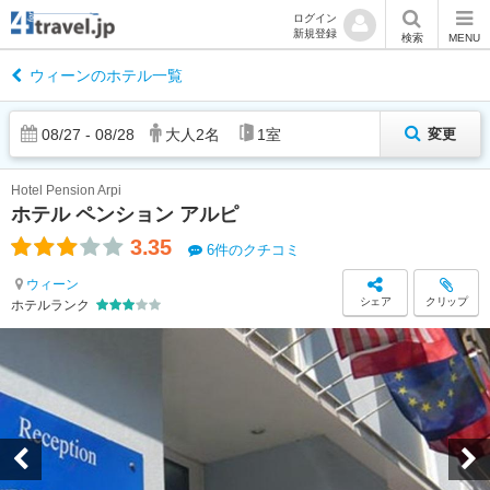
ログイン
新規登録
検索
MENU
ウィーンのホテル一覧
08
/
27
-
08
/
28
大人
2
名
1
室
変更
Hotel Pension Arpi
ホテル ペンション アルピ
3.35
6件のクチコミ
ウィーン
シェア
クリップ
ホテルランク