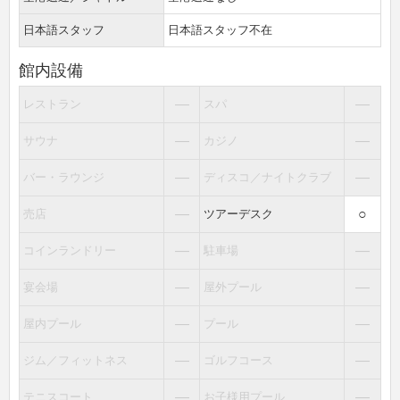
日本語スタッフ
日本語スタッフ不在
館内設備
―
―
レストラン
スパ
―
―
サウナ
カジノ
―
―
バー・ラウンジ
ディスコ／ナイトクラブ
―
○
売店
ツアーデスク
―
―
コインランドリー
駐車場
―
―
宴会場
屋外プール
―
―
屋内プール
プール
―
―
ジム／フィットネス
ゴルフコース
―
―
テニスコート
お子様用プール