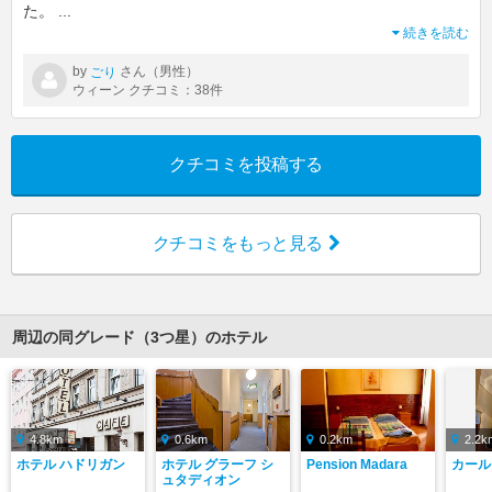
た。
...
続きを読む
by
さん（男性）
ごり
ウィーン クチコミ：38件
クチコミを投稿する
クチコミをもっと見る
周辺の同グレード（3つ星）のホテル
4.8km
0.6km
0.2km
2.2k
ホテル ハドリガン
ホテル グラーフ シ
Pension Madara
カール
ュタディオン