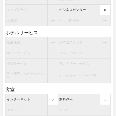
―
○
キッズクラブ
ビジネスセンター
―
―
会議室
ペット同伴可
ホテルサービス
―
―
空港送迎
日本語スタッフ
―
―
ルームサービス
コンシェルジュ
―
―
両替サービス
ランドリーサービス
託児施設／ベビーシッタ
―
―
レンタカー／ツアー手配
ー
客室
○
○
インターネット
無料Wi-Fi
―
―
エアコン
テレビ