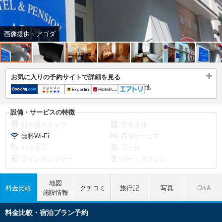
画像提供：アゴダ
お気に入りの予約サイトで詳細を見る
他
設備・サービスの特徴
日本語スタッフ
空港送迎
無料Wi-Fi
両替サービス
バスタブ
プール
コインランドリー
バー・ラウンジ
地図
料金比較
クチコミ
旅行記
写真
Q&A
施設情報
料金比較・宿泊プラン予約