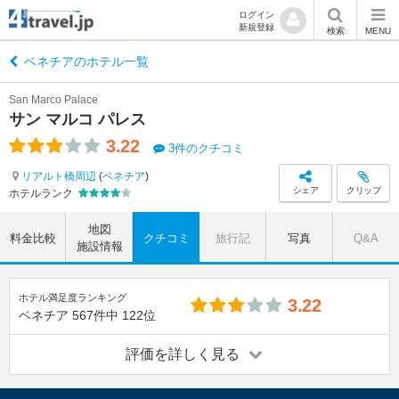
ログイン
新規登録
検索
MENU
ベネチアのホテル一覧
San Marco Palace
サン マルコ パレス
3.22
3件のクチコミ
リアルト橋周辺
(
ベネチア
)
シェア
クリップ
ホテルランク
地図
料金比較
クチコミ
旅行記
写真
Q&A
施設情報
ホテル満足度ランキング
3.22
ベネチア
567件中
122位
評価を詳しく見る