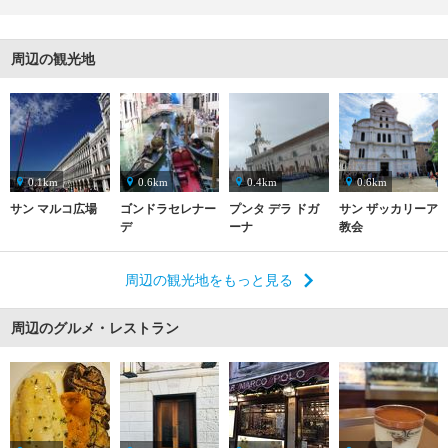
周辺の観光地
0.1km
0.6km
0.4km
0.6km
サン マルコ広場
ゴンドラセレナー
プンタ デラ ドガ
サン ザッカリーア
デ
ーナ
教会
周辺の観光地をもっと見る
周辺のグルメ・レストラン