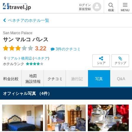
ログイン
新規登録
検索
MENU
ベネチアのホテル一覧
San Marco Palace
サン マルコ パレス
3.22
3件のクチコミ
リアルト橋周辺
(
ベネチア
)
シェア
クリップ
ホテルランク
地図
料金比較
クチコミ
旅行記
写真
Q&A
施設情報
オフィシャル写真 （4件）