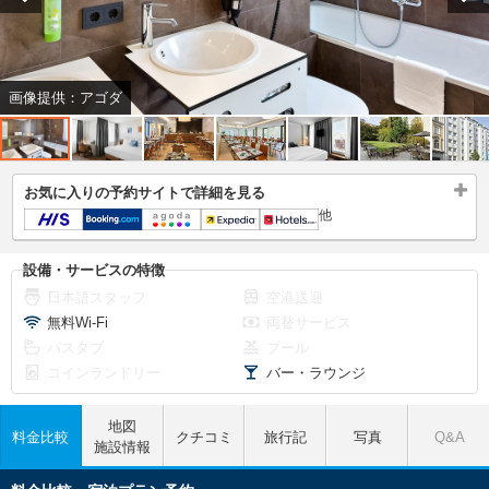
画像提供：アゴダ
お気に入りの予約サイトで詳細を見る
他
設備・サービスの特徴
日本語スタッフ
空港送迎
無料Wi-Fi
両替サービス
バスタブ
プール
コインランドリー
バー・ラウンジ
地図
料金比較
クチコミ
旅行記
写真
Q&A
施設情報