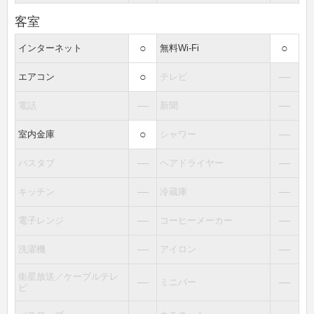
客室
○
○
インターネット
無料Wi-Fi
○
―
エアコン
テレビ
―
―
電話
新聞
○
―
室内金庫
シャワー
―
―
バスタブ
ヘアドライヤー
―
―
キッチン
冷蔵庫
―
―
電子レンジ
コーヒーメーカー
―
―
洗濯機
アイロン
衛星放送／ケーブルテレ
―
―
ミニバー
ビ