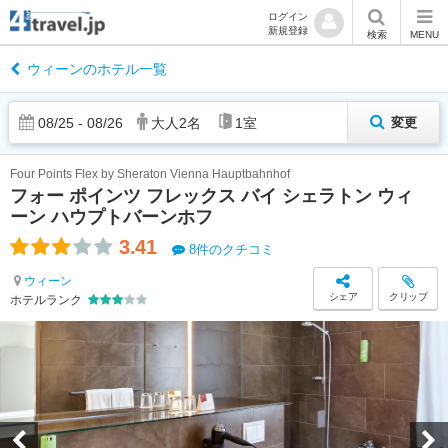
ログイン
新規登録
検索
MENU
ウィーンのホテル一覧
08
/
25
-
08
/
26
大人
2
名
1
室
変更
Four Points Flex by Sheraton Vienna Hauptbahnhof
フォー ポインツ フレックス バイ シェラトン ウィ
ーン ハウプトバーンホフ
3.41
8件のクチコミ
ウィーン
シェア
クリップ
ホテルランク