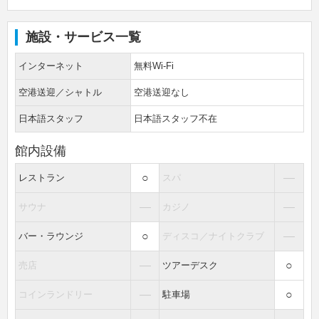
施設・サービス一覧
インターネット
無料Wi-Fi
空港送迎／シャトル
空港送迎なし
日本語スタッフ
日本語スタッフ不在
館内設備
○
―
レストラン
スパ
―
―
サウナ
カジノ
○
―
バー・ラウンジ
ディスコ／ナイトクラブ
―
○
売店
ツアーデスク
―
○
コインランドリー
駐車場