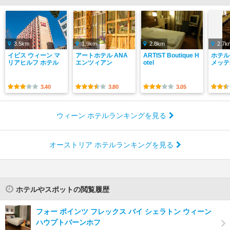
3.5km
1.9km
2.8km
2.7k
イビス ウィーン マ
アートホテル ANA
ARTIST Boutique H
ホテル
リアヒルフ ホテル
エンツィアン
otel
メッテ
3.40
3.80
3.05
ウィーン ホテルランキングを見る
オーストリア ホテルランキングを見る
ホテルやスポットの閲覧履歴
フォー ポインツ フレックス バイ シェラトン ウィーン
ハウプトバーンホフ