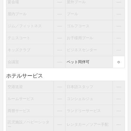
―
―
宴会場
屋外プール
―
―
屋内プール
プール
―
―
ジム／フィットネス
ゴルフコース
―
―
テニスコート
お子様用プール
―
―
キッズクラブ
ビジネスセンター
―
○
会議室
ペット同伴可
ホテルサービス
―
―
空港送迎
日本語スタッフ
―
―
ルームサービス
コンシェルジュ
―
―
両替サービス
ランドリーサービス
託児施設／ベビーシッタ
―
―
レンタカー／ツアー手配
ー