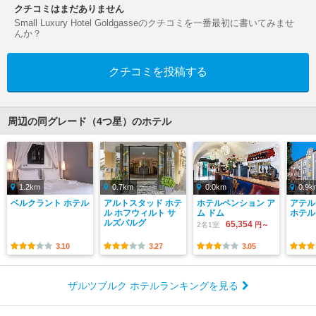
クチコミはまだありません
Small Luxury Hotel Goldgasseのクチコミを一番最初に書いてみませ
んか？
クチコミを投稿する
周辺の同グレード（4つ星）のホテル
1.2km
0.7km
0.0km
0.9k
ベルクラント ホテル
アルトスタッド ホテ
ホテルペンション ア
アテル
ル ホフウィルト サ
ム ドム
ホテル
ルズバルグ
65,354
2名1室
円～
3.10
3.27
3.05
ザルツブルク ホテルランキングを見る