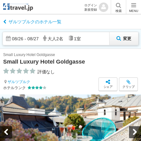
ログイン
新規登録
検索
MENU
ザルツブルクのホテル一覧
08
/
26
-
08
/
27
大人
2
名
1
室
変更
Small Luxury Hotel Goldgasse
Small Luxury Hotel Goldgasse
評価なし
ザルツブルク
シェア
クリップ
ホテルランク