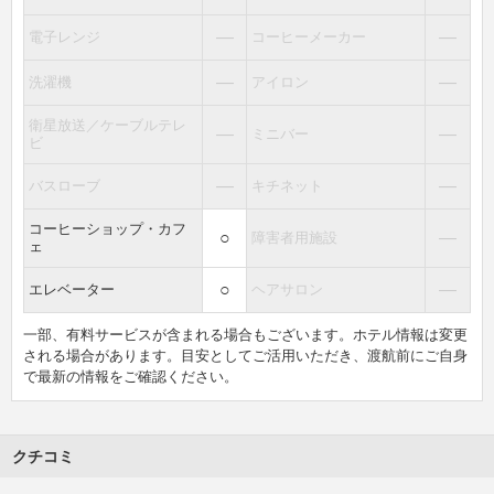
―
―
電子レンジ
コーヒーメーカー
―
―
洗濯機
アイロン
衛星放送／ケーブルテレ
―
―
ミニバー
ビ
―
―
バスローブ
キチネット
コーヒーショップ・カフ
○
―
障害者用施設
ェ
○
―
エレベーター
ヘアサロン
一部、有料サービスが含まれる場合もございます。ホテル情報は変更
される場合があります。目安としてご活用いただき、渡航前にご自身
で最新の情報をご確認ください。
クチコミ