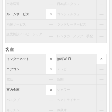
―
―
空港送迎
日本語スタッフ
○
―
ルームサービス
コンシェルジュ
―
―
両替サービス
ランドリーサービス
託児施設／ベビーシッタ
―
―
レンタカー／ツアー手配
ー
客室
○
○
インターネット
無料Wi-Fi
○
―
エアコン
テレビ
―
―
電話
新聞
○
―
室内金庫
シャワー
―
―
バスタブ
ヘアドライヤー
―
―
キッチン
冷蔵庫