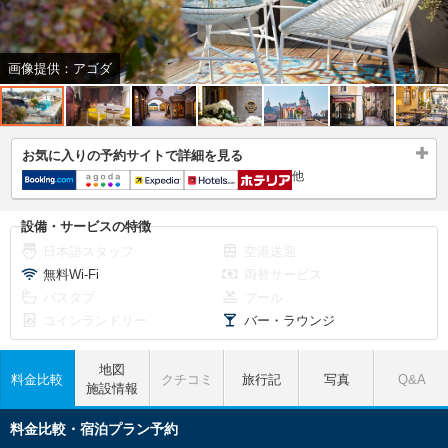
画像提供：アゴダ
お気に入りの予約サイトで詳細を見る
他
設備・サービスの特徴
日本語スタッフ
空港送迎
無料Wi-Fi
両替サービス
バスタブ
プール
コインランドリー
バー・ラウンジ
地図
料金比較
クチコミ
旅行記
写真
Q&A
施設情報
料金比較・宿泊プラン予約