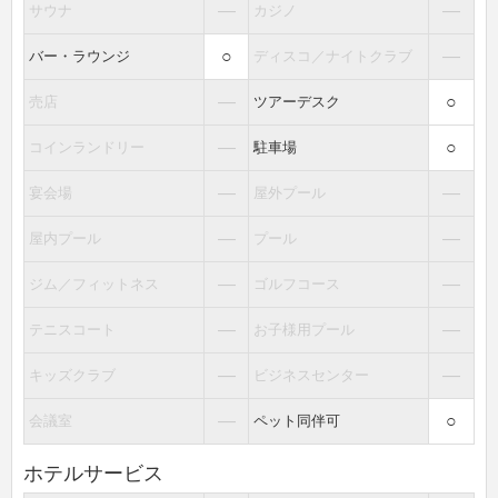
―
―
サウナ
カジノ
○
―
バー・ラウンジ
ディスコ／ナイトクラブ
―
○
売店
ツアーデスク
―
○
コインランドリー
駐車場
―
―
宴会場
屋外プール
―
―
屋内プール
プール
―
―
ジム／フィットネス
ゴルフコース
―
―
テニスコート
お子様用プール
―
―
キッズクラブ
ビジネスセンター
―
○
会議室
ペット同伴可
ホテルサービス