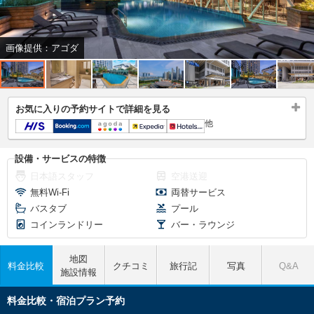
画像提供：アゴダ
お気に入りの予約サイトで詳細を見る
他
設備・サービスの特徴
日本語スタッフ
空港送迎
無料Wi-Fi
両替サービス
バスタブ
プール
コインランドリー
バー・ラウンジ
地図
料金比較
クチコミ
旅行記
写真
Q&A
施設情報
料金比較・宿泊プラン予約