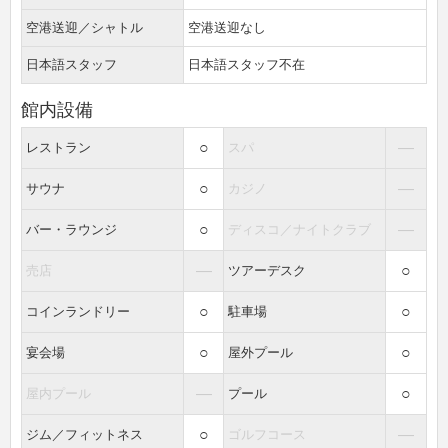
空港送迎／シャトル
空港送迎なし
日本語スタッフ
日本語スタッフ不在
館内設備
○
―
レストラン
スパ
○
―
サウナ
カジノ
○
―
バー・ラウンジ
ディスコ／ナイトクラブ
―
○
売店
ツアーデスク
○
○
コインランドリー
駐車場
○
○
宴会場
屋外プール
―
○
屋内プール
プール
○
―
ジム／フィットネス
ゴルフコース