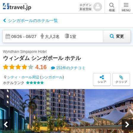
ログイン
新規登録
検索
MENU
シンガポールのホテル一覧
08
/
26
-
08
/
27
大人
2
名
1
室
変更
Wyndham Singapore Hotel
ウィンダム シンガポール ホテル
4.16
151件のクチコミ
シティ・ホール周辺
(
シンガポール
)
シェア
クリップ
ホテルランク