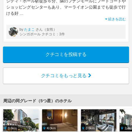
シティ・ホール駅徒歩６分、隣のフナンモールにフードコートや
ショッピングセンターもあり、マーライオン公園までも徒歩で行
ける好
...
続きを読む
by
さん（女性）
たまこ
シンガポール クチコミ：3件
クチコミを投稿する
クチコミをもっと見る
周辺の同グレード（5つ星）のホテル
0.6km
4.0km
0.6km
2.4k