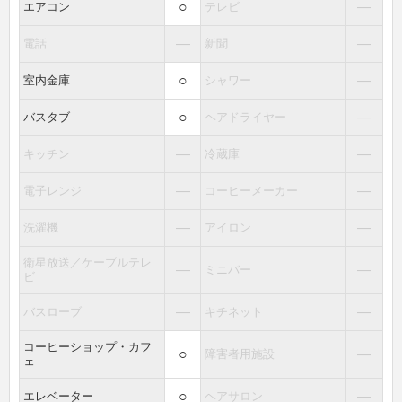
○
―
エアコン
テレビ
―
―
電話
新聞
○
―
室内金庫
シャワー
○
―
バスタブ
ヘアドライヤー
―
―
キッチン
冷蔵庫
―
―
電子レンジ
コーヒーメーカー
―
―
洗濯機
アイロン
衛星放送／ケーブルテレ
―
―
ミニバー
ビ
―
―
バスローブ
キチネット
コーヒーショップ・カフ
○
―
障害者用施設
ェ
○
―
エレベーター
ヘアサロン