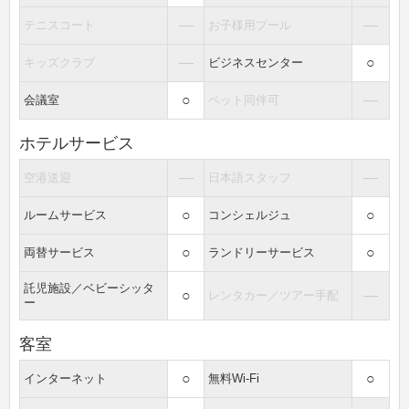
―
―
テニスコート
お子様用プール
―
○
キッズクラブ
ビジネスセンター
○
―
会議室
ペット同伴可
ホテルサービス
―
―
空港送迎
日本語スタッフ
○
○
ルームサービス
コンシェルジュ
○
○
両替サービス
ランドリーサービス
託児施設／ベビーシッタ
○
―
レンタカー／ツアー手配
ー
客室
○
○
インターネット
無料Wi-Fi