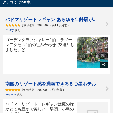
クチコミ（158件）
パドマリゾートレギャン あらゆる年齢層が...
旅行時期：2025/09（約11ヶ月前）
こりす
さん
ガーデンクラブシャレー1泊＋ラグー
ンアクセス2泊の組み合わせで3連泊し
ました。ど...
+9
南国のリゾート感を満喫できる５つ星ホテル
旅行時期：2025/01（約2年前）
yk-papa
さん
パドマ・リゾート・レギャンは庭の緑
がとても豊かで美しい。早朝、小鳥の