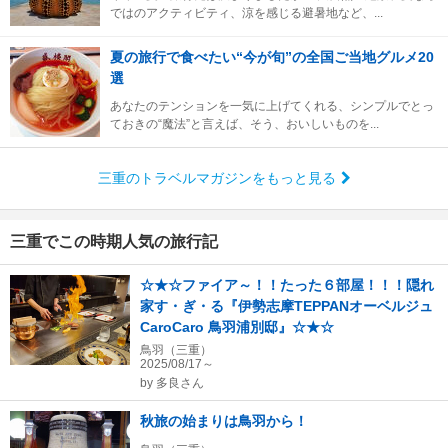
ではのアクティビティ、涼を感じる避暑地など、...
夏の旅行で食べたい“今が旬”の全国ご当地グルメ20
選
あなたのテンションを一気に上げてくれる、シンプルでとっ
ておきの“魔法”と言えば、そう、おいしいものを...
三重のトラベルマガジンをもっと見る
三重でこの時期人気の旅行記
☆★☆ファイア～！！たった６部屋！！！隠れ
家す・ぎ・る『伊勢志摩TEPPANオーベルジュ
CaroCaro 鳥羽浦別邸』☆★☆
鳥羽（三重）
2025/08/17～
by
多良さん
秋旅の始まりは鳥羽から！