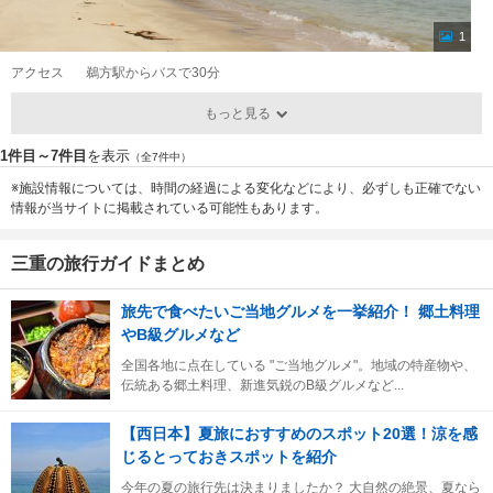
1
アクセス
鵜方駅からバスで30分
もっと見る
1件目～7件目
を表示
（全7件中）
※施設情報については、時間の経過による変化などにより、必ずしも正確でない
情報が当サイトに掲載されている可能性もあります。
三重の旅行ガイドまとめ
旅先で食べたいご当地グルメを一挙紹介！ 郷土料理
やB級グルメなど
全国各地に点在している "ご当地グルメ"。地域の特産物や、
伝統ある郷土料理、新進気鋭のB級グルメなど...
【西日本】夏旅におすすめのスポット20選！涼を感
じるとっておきスポットを紹介
今年の夏の旅行先は決まりましたか？ 大自然の絶景、夏なら