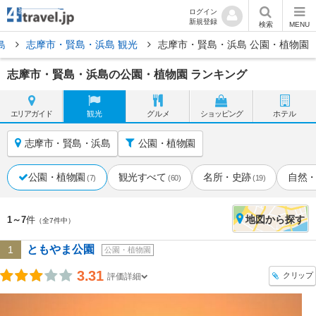
ログイン
新規登録
検索
MENU
島
志摩市・賢島・浜島 観光
志摩市・賢島・浜島 公園・植物園
志摩市・賢島・浜島の公園・植物園 ランキング
エリア
ガイド
観光
グルメ
ショッピング
ホテル
志摩市・賢島・浜島
公園・植物園
公園・植物園
観光すべて
名所・史跡
自然
(7)
(60)
(19)
地図
から探す
1～7
件
（全7件中）
ともやま公園
1
公園・植物園
3.31
クリップ
評価詳細