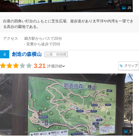
25
白亜の四角い灯台のふもとに芝生広場、遊歩道があり太平洋や内湾を一望でき
る高台の園地である。
アクセス
鵜方駅からバスで20分
- 安乗から徒歩で20分
創造の森横山
4
公園・植物園
3.21
クリップ
評価詳細
3