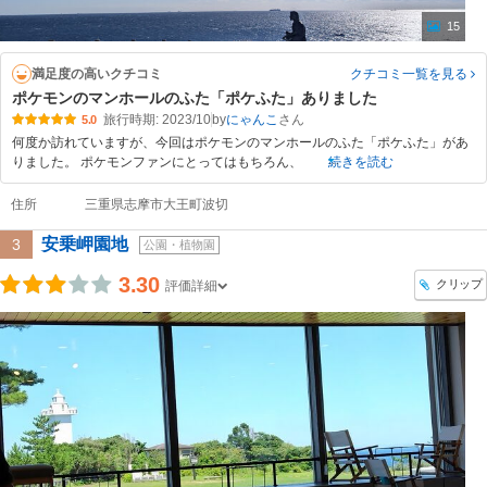
15
満足度の高いクチコミ
クチコミ一覧
を見る
ポケモンのマンホールのふた「ポケふた」ありました
旅行時期: 2023/10
by
にゃんこ
5.0
何度か訪れていますが、今回はポケモンのマンホールのふた「ポケふた」があ
りました。 ポケモンファンにとってはもちろん、
続きを読む
住所
三重県志摩市大王町波切
安乗岬園地
3
公園・植物園
3.30
クリップ
評価詳細