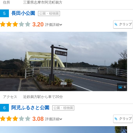
住所
三重県志摩市阿児町鵜方
長田小公園
5
公園・植物園
3.20
クリップ
評価詳細
4
アクセス
近鉄鵜方駅から車で20分
阿児ふるさと公園
6
公園・植物園
3.08
クリップ
評価詳細