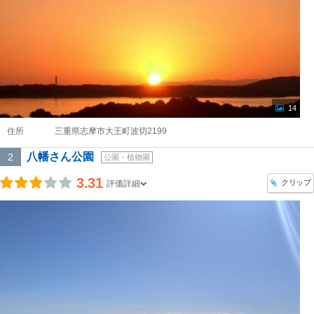
14
住所
三重県志摩市大王町波切2199
八幡さん公園
2
公園・植物園
3.31
クリップ
評価詳細