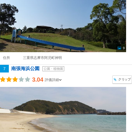
9
住所
三重県志摩市阿児町神明
南張海浜公園
7
公園・植物園
3.04
クリップ
評価詳細