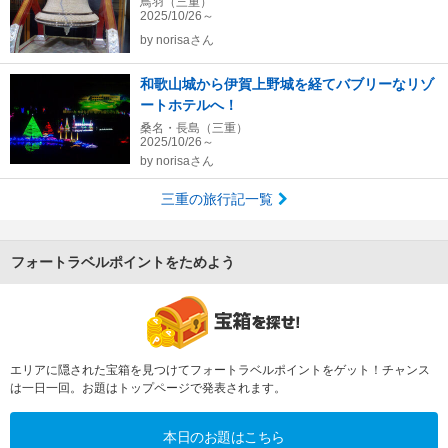
鳥羽（三重）
2025/10/26～
by
norisaさん
和歌山城から伊賀上野城を経てバブリーなリゾ
ートホテルへ！
桑名・長島（三重）
2025/10/26～
by
norisaさん
三重の旅行記一覧
フォートラベルポイントをためよう
エリアに隠された宝箱を見つけてフォートラベルポイントをゲット！チャンス
は一日一回。お題はトップページで発表されます。
本日のお題はこちら