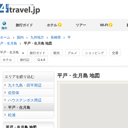
旅行ガイド
ホテル
ツアー
Wi-Fi
海外
ホーム
>
国内
>
九州地方
>
長崎県
>
平
戸・生月島
>
平戸・生月島 地図
×
平戸・生月島
旅行ガイド
観光
グルメ
ショッピング
交通
ホテル
旅行記
Q＆A
平戸・生月島 地図
エリアを絞り込む
九十九島・田平周辺
佐世保
ハウステンボス周辺
平戸・生月島
松浦
平戸・生月島 地図