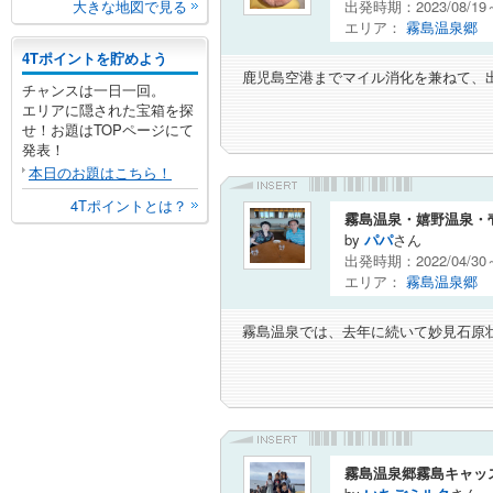
大きな地図で見る
出発時期：2023/08/1
エリア：
霧島温泉郷
4Tポイントを貯めよう
鹿児島空港までマイル消化を兼ねて、
チャンスは一日一回。
エリアに隠された宝箱を探
せ！お題はTOPページにて
発表！
本日のお題はこちら！
4Tポイントとは？
霧島温泉・嬉野温泉・
by
パパ
さん
出発時期：2022/04/3
エリア：
霧島温泉郷
霧島温泉では、去年に続いて妙見石原
霧島温泉郷霧島キャッ