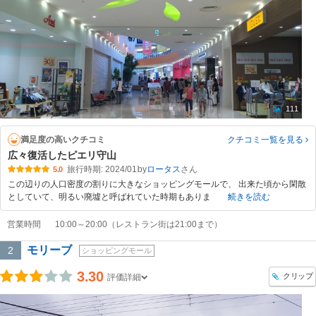
111
満足度の高いクチコミ
クチコミ一覧
を見る
広々復活したピエリ守山
旅行時期: 2024/01
by
ロータス
5.0
この辺りの人口密度の割りに大きなショッピングモールで、 出来た頃から閑散
としていて、明るい廃墟と呼ばれていた時期もありま
続きを読む
営業時間
10:00～20:00（レストラン街は21:00まで）
モリーブ
2
ショッピングモール
3.30
クリップ
評価詳細