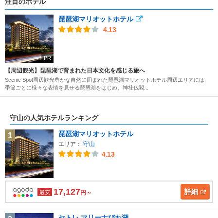
注目のホテル
琵琶湖マリオットホテル
4.13
PR
【周辺観光】琵琶湖で育まれた日本文化を感じる旅へ
Scenic Spot周辺観光豊かな自然に囲まれた琵琶湖マリオットホテル周辺エリアには、
季節ごとに様々な表情を見せる琵琶湖をはじめ、神社仏閣...
守山の人気ホテルランキング
琵琶湖マリオットホテル
1
エリア：
守山
4.13
17,127
詳細
最安
円～
セトレ マリーナびわ湖