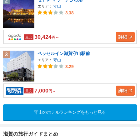
2
エリア：
守山
3.38
30,424
詳細
最安
円～
ベッセルイン滋賀守山駅前
3
エリア：
守山
3.29
7,000
詳細
最安
円～
守山のホテルランキングをもっと見る
滋賀の旅行ガイドまとめ