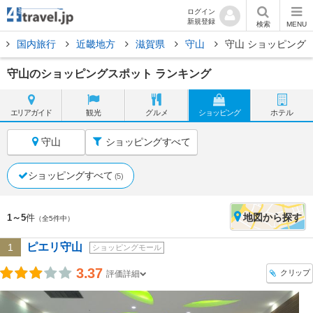
ログイン
新規登録
検索
MENU
国内旅行
近畿地方
滋賀県
守山
守山 ショッピング
守山のショッピングスポット ランキング
エリア
ガイド
観光
グルメ
ショッピング
ホテル
守山
ショッピングすべて
ショッピングすべて
(5)
地図
から探す
1～5
件
（全5件中）
ピエリ守山
1
ショッピングモール
3.37
クリップ
評価詳細