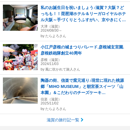
私のお誕生日を祝いましょう♪滋賀？大阪？ど
っちも！！琵琶湖ホテル＆リーガロイヤルホテ
ル大阪～手づくりとうふすがい、京やきにく弘
先斗町別邸
大津（滋賀）
2024/08/30～
by
たらよろさん
小江戸彦根の城まつりパレード.彦根城玄宮園.
彦根鉄砲隊創立40周年
彦根（滋賀）
2024/11/03
by
風に吹かれて旅人さん
陶器の街、信楽で窯元巡り♪現世に現れた桃源
郷「MIHO MUSEUM」と朝宮茶スイーツ「山
本園」＆こだわりのチーズケーキ
「TORASARU」
信楽（滋賀）
2025/11/02
by
たらよろさん
滋賀の旅行記一覧