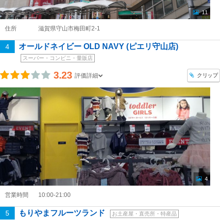
11
住所
滋賀県守山市梅田町2-1
オールドネイビー OLD NAVY (ピエリ守山店)
4
スーパー・コンビニ・量販店
3.23
クリップ
評価詳細
4
営業時間
10:00-21:00
もりやまフルーツランド
5
お土産屋・直売所・特産品