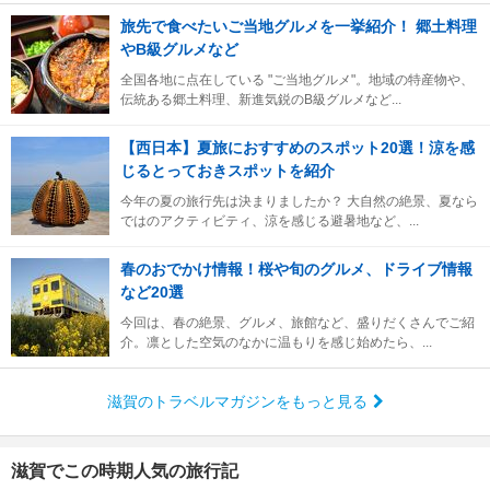
旅先で食べたいご当地グルメを一挙紹介！ 郷土料理
やB級グルメなど
全国各地に点在している "ご当地グルメ"。地域の特産物や、
伝統ある郷土料理、新進気鋭のB級グルメなど...
【西日本】夏旅におすすめのスポット20選！涼を感
じるとっておきスポットを紹介
今年の夏の旅行先は決まりましたか？ 大自然の絶景、夏なら
ではのアクティビティ、涼を感じる避暑地など、...
春のおでかけ情報！桜や旬のグルメ、ドライブ情報
など20選
今回は、春の絶景、グルメ、旅館など、盛りだくさんでご紹
介。凛とした空気のなかに温もりを感じ始めたら、...
滋賀のトラベルマガジンをもっと見る
滋賀でこの時期人気の旅行記