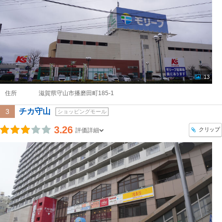
13
住所
滋賀県守山市播磨田町185-1
チカ守山
3
ショッピングモール
3.26
クリップ
評価詳細