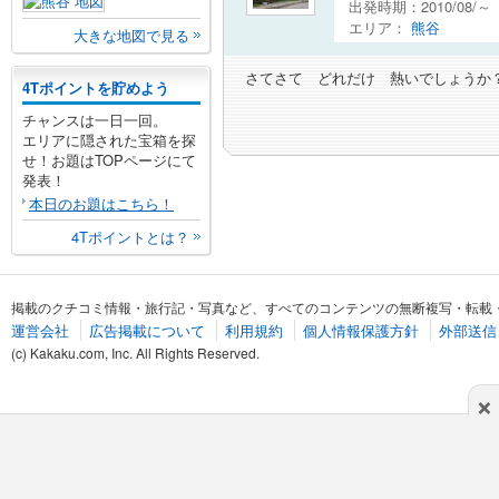
出発時期：2010/08/
エリア：
熊谷
大きな地図で見る
さてさて どれだけ 熱いでしょうか
4Tポイントを貯めよう
チャンスは一日一回。
エリアに隠された宝箱を探
せ！お題はTOPページにて
発表！
本日のお題はこちら！
4Tポイントとは？
掲載のクチコミ情報・旅行記・写真など、すべてのコンテンツの無断複写・転載
運営会社
広告掲載について
利用規約
個人情報保護方針
外部送信
(c) Kakaku.com, Inc. All Rights Reserved.
×