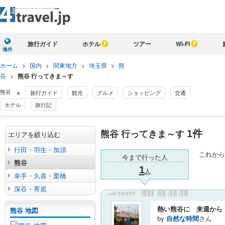
旅行ガイド
ホテル
ツアー
Wi-Fi
海外
ホーム
>
国内
>
関東地方
>
埼玉県
>
熊
谷
>
熊谷 行ってきま～す
×
熊谷
旅行ガイド
観光
グルメ
ショッピング
交通
ホテル
旅行記
熊谷 行ってきま～す
1
件
エリアを絞り込む
行田・羽生・加須
これから
今まで行った人
熊谷
1
人
幸手・久喜・栗橋
深谷・寄居
熱い熊谷に 来週か
熊谷 地図
by
自然な時間
さん