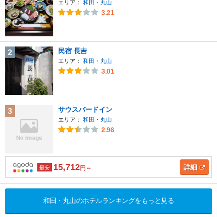
エリア：
和田・丸山
3.21
民宿 長吉
2
エリア：
和田・丸山
3.01
サウスバードイン
3
エリア：
和田・丸山
2.96
15,712
詳細
最安
円～
和田・丸山のホテルランキングをもっと見る