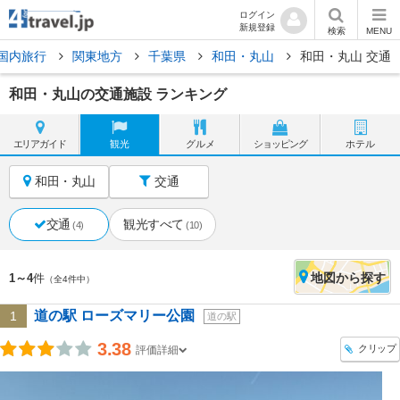
ログイン
新規登録
検索
MENU
国内旅行
関東地方
千葉県
和田・丸山
和田・丸山 交通
和田・丸山の交通施設 ランキング
エリア
ガイド
観光
グルメ
ショッピング
ホテル
和田・丸山
交通
交通
観光すべて
(4)
(10)
地図
から探す
1～4
件
（全4件中）
道の駅 ローズマリー公園
1
道の駅
3.38
クリップ
評価詳細