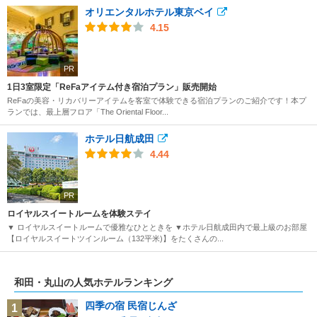
オリエンタルホテル東京ベイ
4.15
PR
1日3室限定「ReFaアイテム付き宿泊プラン」販売開始
ReFaの美容・リカバリーアイテムを客室で体験できる宿泊プランのご紹介です！本プ
ランでは、最上層フロア「The Oriental Floor...
ホテル日航成田
4.44
PR
ロイヤルスイートルームを体験ステイ
▼ ロイヤルスイートルームで優雅なひとときを ▼ホテル日航成田内で最上級のお部屋
【ロイヤルスイートツインルーム（132平米)】をたくさんの...
和田・丸山の人気ホテルランキング
四季の宿 民宿じんざ
1