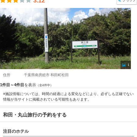
3.12
クリップ
1
住所
千葉県南房総市 和田町松田
1件目～4件目
を表示
（全4件中）
※施設情報については、時間の経過による変化などにより、必ずしも正確でない
情報が当サイトに掲載されている可能性もあります。
和田・丸山旅行の予約をする
注目のホテル