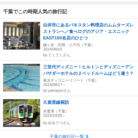
千葉でこの時期人気の旅行記
白井市にあるパキスタン料理店のムムターズレ
ストランへ／食べログのアジア・エスニック
EAST100名店のひとつ
鎌ヶ谷・印西・八千代（千葉）
2024/08/10
by
てくてくさん
三世代ディズニー！ヒルトンとディズニーアン
バサダーホテルの２ベッドルームはどう違う？
東京ディズニーリゾート（千葉）
2024/08/17～
by
yamayuriさん
久留里線探訪
木更津（千葉）
2025/10/28～
by
ゆるてつさん
千葉の旅行記一覧