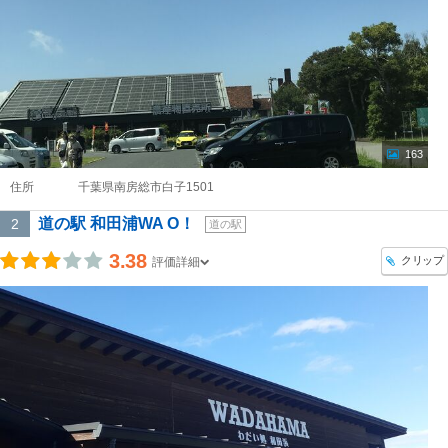
163
住所
千葉県南房総市白子1501
道の駅 和田浦WA O！
2
道の駅
3.38
クリップ
評価詳細