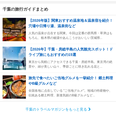
千葉の旅行ガイドまとめ
【2026年版】関東おすすめ温泉地＆温泉宿を紹介！
穴場や日帰り湯、温泉街など
人気の温泉が点在する関東。今回は定番の群馬県・草津はも
ちろん、栃木県の秘湯やあんこうがおいしい茨城県...
【2026年】千葉・房総半島の人気観光スポット！ド
ライブ旅にもおすすめの15選
東京から気軽にアクセスできる千葉・房総半島。東京湾の絶
景や、緑が美しい山々、季節ごとに咲き乱れる花と...
旅先で食べたいご当地グルメを一挙紹介！ 郷土料理
やB級グルメなど
全国各地に点在している "ご当地グルメ"。地域の特産物や、
伝統ある郷土料理、新進気鋭のB級グルメなど...
千葉のトラベルマガジンをもっと見る