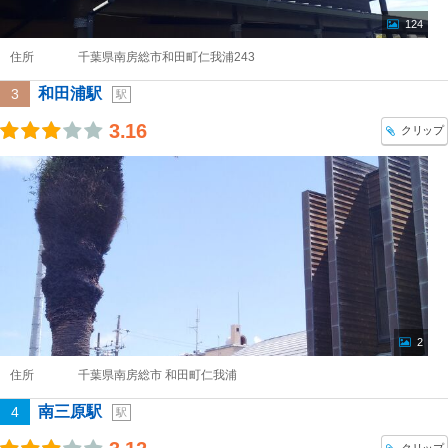
124
住所
千葉県南房総市和田町仁我浦243
和田浦駅
3
駅
3.16
クリップ
2
住所
千葉県南房総市 和田町仁我浦
南三原駅
4
駅