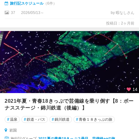
旅行記スケジュール
（6件）
徳
山
37
2026/05/13～
by 暇なしさん
投稿日：2ヶ月前
岩
国
・
錦
帯
橋
・
柳
井
周
14
防
2021年夏・青春18きっぷで芸備線を乗り倒す【8：ボー
大
ナスステージ・錦川鉄道（後編）】
島
(
#
温泉
#
鉄道・バス
#
錦川鉄道
#
青春１８きっぷの旅
屋
代
岩国
島
旅行記グループ
2021夏の青春18きっぷ２冊目 芸備線+αの旅