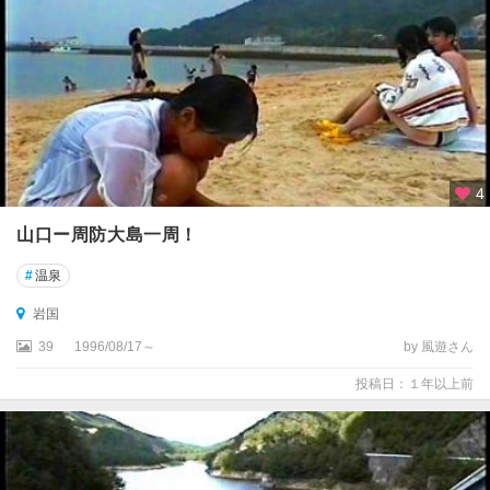
4
山口ー周防大島一周！
#
温泉
岩国
39
1996/08/17～
by 風遊さん
投稿日：１年以上前