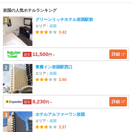
岩国の人気ホテルランキング
グリーンリッチホテル岩国駅前
1
エリア：
岩国
3.42
11,500
詳細
最安
円～
東横イン岩国駅西口
2
エリア：
岩国
3.40
8,230
詳細
最安
円～
ホテルアルファーワン岩国
3
エリア：
岩国
3.37