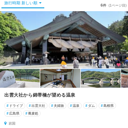
山
旅行時期 新しい順
6
件
(1ページ目)
口
・
湯
田
・
秋
吉
台
下
34
関
・
角
島
・
出雲大社から錦帯橋が望める温泉
宇
部
#
ドライブ
#
出雲大社
#
夫婦旅
#
温泉
#
ダム
#
島根県
#
広島県
#
蕎麦処
防
府
岩国
・