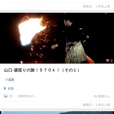
・
俵
投稿日：１年以上前
山
2
山口-湯巡りの旅！５７０ｋ！（その１）
#
温泉
岩国
23
1999/06/12～
by 風遊さん
投稿日：１年以上前