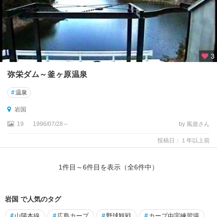
3
弥栄ダム～釜ヶ原温泉
#
温泉
岩国
19
1996/07/28～
by 風遊さん
投稿日：１年以上前
1
件目～
6
件目を表示（全
6
件中）
岩国 で人気のタグ
#
山陽本線
#
広島カープ
#
野球観戦
#
カープ由宇練習場