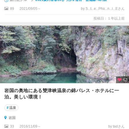
)
89
2021/09/05～
by S...t...e...Pha...n...i...Eさん
柳
投稿日：１年以上前
井
・
上
関
錦
帯
橋
周
辺
63
岩
岩国の奥地にある雙津峡温泉の錦パレス・ホテルに一
国
泊。美しい環境！
萩
#
温泉
・
長
岩国
門
33
2016/11/09～
by tadさん