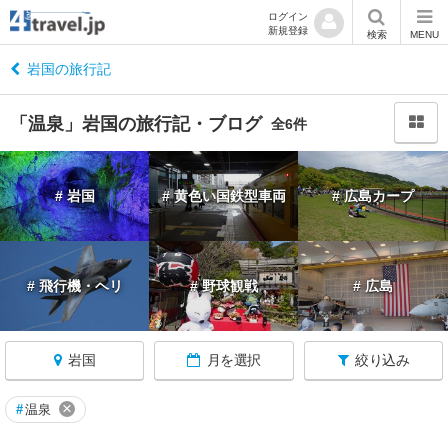
ログイン
新規登録
閉
検索
MENU
じ
る
岩国の旅行記
「温泉」岩国の旅行記・ブログ
全6件
山
# 岩国
# 黄色い国鉄型車両
# 広島カープ
口
へ
戻
る
# 飛行機・ヘリ
# 野球観戦
# 広島
山
口
岩国
月を選択
絞り込み
す
べ
て
×
#
温泉