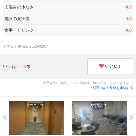
人混みの少なさ：
4.0
施設の充実度：
4.0
食事・ドリンク：
4.0
クチコミ投稿日:2026/02/07
いいね！
いいね！：
0
票
利用規約に違反している投稿は、報告することができます。
問題のある投稿を連絡する
前のクチコミ
次のクチコミ