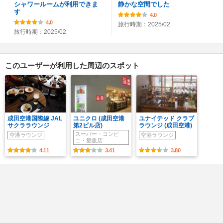
シャワールームが利用できま
静かな空間でした
す
4.0
4.0
旅行時期：2025/02
旅行時期：2025/02
このユーザーが利用した周辺のスポット
成田空港国際線 JAL
ユニクロ (成田空港
ユナイテッド クラブ
サクララウンジ
第2ビル店)
ラウンジ (成田空港)
スーパー・コンビ
空港ラウンジ
空港ラウンジ
ニ・量販店
4.11
3.41
3.80