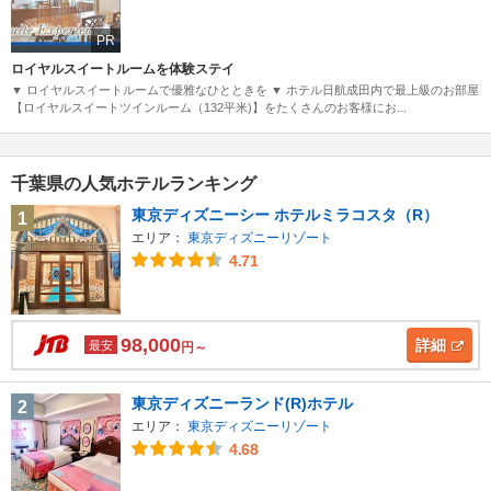
PR
ロイヤルスイートルームを体験ステイ
▼ ロイヤルスイートルームで優雅なひとときを ▼ ホテル日航成田内で最上級のお部屋
【ロイヤルスイートツインルーム（132平米)】をたくさんのお客様にお...
千葉県の人気ホテルランキング
東京ディズニーシー ホテルミラコスタ（R）
1
エリア：
東京ディズニーリゾート
4.71
98,000
詳細
最安
円～
東京ディズニーランド(R)ホテル
2
エリア：
東京ディズニーリゾート
4.68