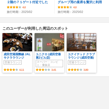
２階の７１ゲート付近でした
グループ用の座席を贅沢に利用
4.0
4.0
旅行時期：2025/02
旅行時期：2025/02
このユーザーが利用した周辺のスポット
成田空港国際線 JAL
ユニクロ (成田空港
ユナイテッド クラブ
サクララウンジ
第2ビル店)
ラウンジ (成田空港)
スーパー・コンビ
空港ラウンジ
空港ラウンジ
ニ・量販店
4.11
3.41
3.80