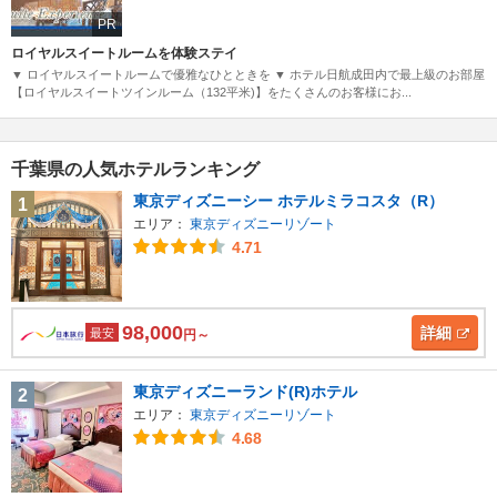
PR
ロイヤルスイートルームを体験ステイ
▼ ロイヤルスイートルームで優雅なひとときを ▼ ホテル日航成田内で最上級のお部屋
【ロイヤルスイートツインルーム（132平米)】をたくさんのお客様にお...
千葉県の人気ホテルランキング
東京ディズニーシー ホテルミラコスタ（R）
1
エリア：
東京ディズニーリゾート
4.71
98,000
詳細
最安
円～
東京ディズニーランド(R)ホテル
2
エリア：
東京ディズニーリゾート
4.68