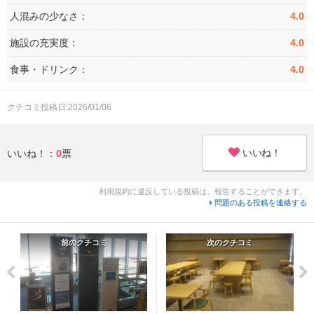
人混みの少なさ：
4.0
施設の充実度：
4.0
食事・ドリンク：
4.0
クチコミ投稿日:2026/01/06
いいね！
いいね！：
0
票
利用規約に違反している投稿は、報告することができます。
問題のある投稿を連絡する
前のクチコミ
次のクチコミ