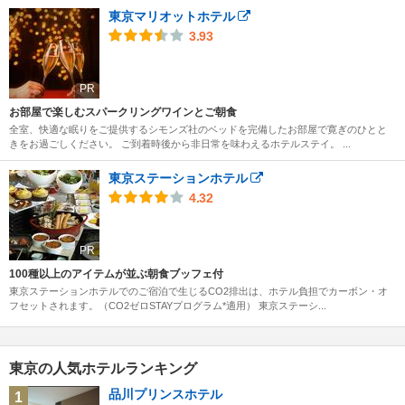
東京マリオットホテル
3.93
PR
お部屋で楽しむスパークリングワインとご朝食
全室、快適な眠りをご提供するシモンズ社のベッドを完備したお部屋で寛ぎのひとと
きをお過ごしください。 ご到着時後から非日常を味わえるホテルステイ。 ...
東京ステーションホテル
4.32
PR
100種以上のアイテムが並ぶ朝食ブッフェ付
東京ステーションホテルでのご宿泊で生じるCO2排出は、ホテル負担でカーボン・オ
フセットされます。（CO2ゼロSTAYプログラム*適用） 東京ステーシ...
東京の人気ホテルランキング
品川プリンスホテル
1