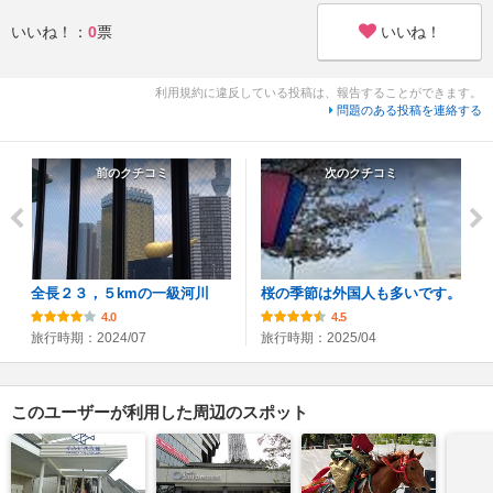
いいね！
いいね！：
0
票
利用規約に違反している投稿は、報告することができます。
問題のある投稿を連絡する
前のクチコミ
次のクチコミ
全長２３，５kmの一級河川
桜の季節は外国人も多いです。
4.0
4.5
旅行時期：2024/07
旅行時期：2025/04
このユーザーが利用した周辺のスポット