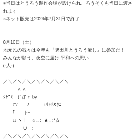
※当日はとうろう製作会場が設けられ、ろうそくも当日に渡さ
れます
※ネット販売は2024年7月31日で終了
8月10日（土）
地元民の我々は今年も『隅田川とうろう流し』に参加だ！
みんなが願う、夜空に届け 平和への思い
(-人-)
／＼／＼／＼／＼／＼／＼／＼
∧ ∧
ｸﾁｺﾐ (ﾟДﾟ∩ by
⊂/ ﾉ ﾋｻｯﾁ&ｸﾆ
｢ _ |～ ￣￣￣￣
∪ ヽ l: ☆.｡:･★.｡:*☆
∪ :
／＼／＼／＼／＼／＼／＼／＼