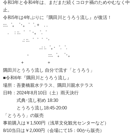
令和3年と令和4年は、まだまだ続くコロナ禍のためやむなく中
止。
令和5年は4年ぶりに『隅田川とうろう流し』が復活！
:::.゜｡ ゜･｡゜゜. + . .
. : ::.゜ ゜ ･｡゜.゜
.: ::.゜゜゜゜･
..: :.゜｡･゜.゜.
・ :::.゜｡ ゜･｡
+ +
隅田川とうろう流し 自分で流す「とうろう」
■令和6年『隅田川とうろう流し』
場所：吾妻橋親水テラス、隅田川親水テラス
日時：2024年8月10日（土）雨天決行
式典･流し初め 18:30
とうろう流し18:45-20:00
「とうろう」の販売
事前購入は￥1,500円（浅草文化観光センターなど）
8/10当日は￥2,000円（会場にて15：00から販売）