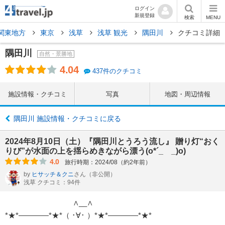
ログイン
新規登録
検索
MENU
関東地方
東京
浅草
浅草 観光
隅田川
クチコミ詳細
隅田川
自然・景勝地
4.04
437件のクチコミ
施設情報・クチコミ
写真
地図・周辺情報
隅田川 施設情報・クチコミに戻る
2024年8月10日（土）『隅田川とうろう流し』 贈り灯“おく
りび”が水面の上を揺らめきながら漂う(o*´_ _)o)
4.0
旅行時期：2024/08（約2年前）
by
ヒサッチ＆クニ
さん
（非公開）
浅草 クチコミ：94件
∧__∧
*★*――――*★*（ ･∀･ ）*★*――――*★*