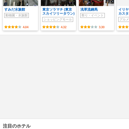
すみだ水族館
東京ソラマチ (東京
浅草流鏑馬
イリヤ
スカイツリータウン)
カスタ
動物園・水族館
祭り・イベント
ショッピングモール
グルメ
4.04
4.32
3.30
注目のホテル