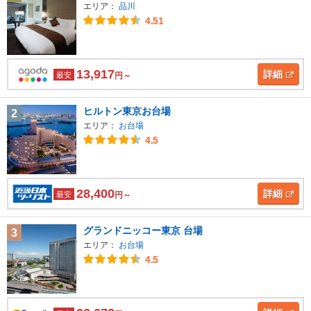
エリア：
品川
4.51
13,917
詳細
最安
円～
ヒルトン東京お台場
2
エリア：
お台場
4.5
28,400
詳細
最安
円～
グランドニッコー東京 台場
3
エリア：
お台場
4.5