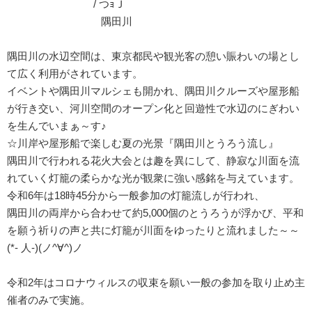
/ つｮＪ
隅田川
隅田川の水辺空間は、東京都民や観光客の憩い賑わいの場とし
て広く利用がされています。
イベントや隅田川マルシェも開かれ、隅田川クルーズや屋形船
が行き交い、河川空間のオープン化と回遊性で水辺のにぎわい
を生んでいまぁ～す♪
☆川岸や屋形船で楽しむ夏の光景『隅田川とうろう流し』
隅田川で行われる花火大会とは趣を異にして、静寂な川面を流
れていく灯籠の柔らかな光が観衆に強い感銘を与えています。
令和6年は18時45分から一般参加の灯籠流しが行われ、
隅田川の両岸から合わせて約5,000個のとうろうが浮かび、平和
を願う祈りの声と共に灯籠が川面をゆったりと流れました～～
(*- 人-)(ノ^∀^)ノ
令和2年はコロナウィルスの収束を願い一般の参加を取り止め主
催者のみで実施。