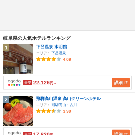
岐阜県の人気ホテルランキング
下呂温泉 水明館
1
エリア：
下呂温泉
4.09
22,126
詳細
最安
円～
飛騨高山温泉 高山グリーンホテル
2
エリア：
飛騨高山・古川
3.99
17,820
詳細
最安
円～