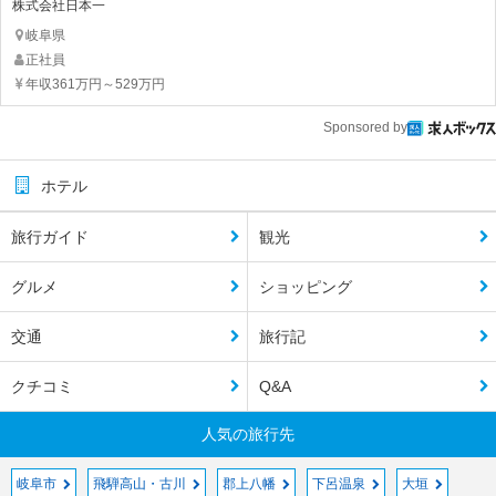
株式会社日本一
岐阜県
正社員
年収361万円～529万円
Sponsored by
ホテル
旅行ガイド
観光
グルメ
ショッピング
交通
旅行記
クチコミ
Q&A
人気の旅行先
岐阜市
飛騨高山・古川
郡上八幡
下呂温泉
大垣