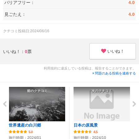
バリアフリー：
4.0
見ごたえ：
4.0
クチコミ投稿日:2024/06/16
いいね！
いいね！：
0
票
利用規約に違反している投稿は、報告することができます。
問題のある投稿を連絡する
前のクチコミ
次のクチコミ
世界遺産の白川郷
日本の原風景
5.0
4.5
旅行時期：2024/01
旅行時期：2024/10