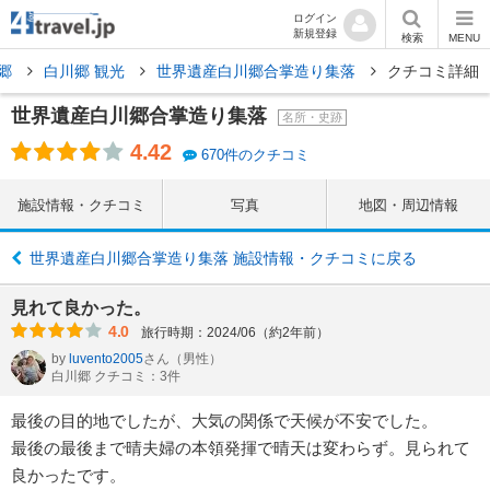
ログイン
新規登録
検索
MENU
郷
白川郷 観光
世界遺産白川郷合掌造り集落
クチコミ詳細
世界遺産白川郷合掌造り集落
名所・史跡
4.42
670件のクチコミ
施設情報・クチコミ
写真
地図・周辺情報
世界遺産白川郷合掌造り集落 施設情報・クチコミに戻る
見れて良かった。
4.0
旅行時期：2024/06（約2年前）
by
luvento2005
さん
（男性）
白川郷 クチコミ：3件
最後の目的地でしたが、大気の関係で天候が不安でした。
最後の最後まで晴夫婦の本領発揮で晴天は変わらず。見られて
良かったです。