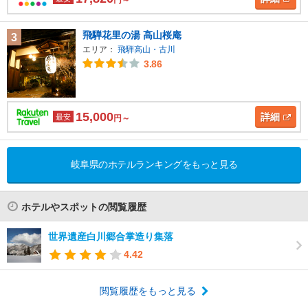
飛騨花里の湯 高山桜庵
3
エリア：
飛騨高山・古川
3.86
15,000
詳細
最安
円～
岐阜県のホテルランキングをもっと見る
ホテルやスポットの閲覧履歴
世界遺産白川郷合掌造り集落
4.42
閲覧履歴をもっと見る