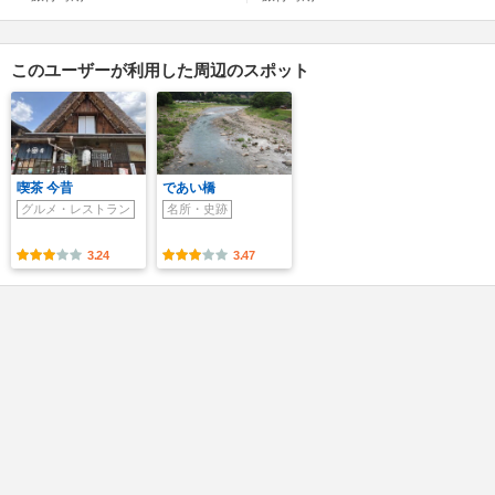
このユーザーが利用した周辺のスポット
喫茶 今昔
であい橋
グルメ・レストラン
名所・史跡
3.24
3.47