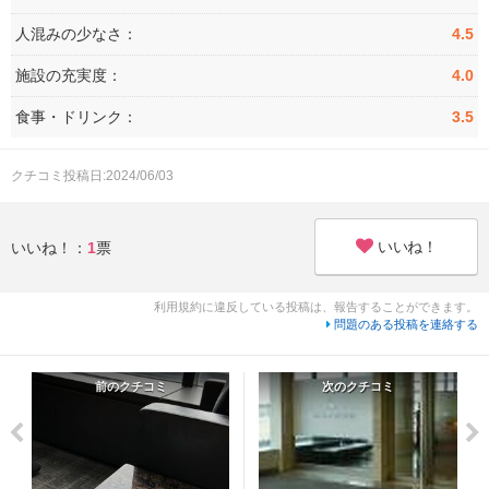
人混みの少なさ：
4.5
施設の充実度：
4.0
食事・ドリンク：
3.5
クチコミ投稿日:2024/06/03
いいね！
いいね！：
1
票
利用規約に違反している投稿は、報告することができます。
問題のある投稿を連絡する
前のクチコミ
次のクチコミ