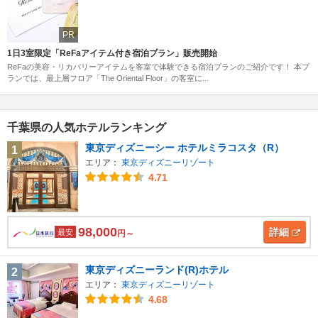
PR
1日3室限定「ReFaアイテム付き宿泊プラン」販売開始
ReFaの美容・リカバリーアイテムを客室で体験できる宿泊プランのご紹介です！ 本プ
ランでは、最上層フロア「The Oriental Floor」の客室に...
千葉県の人気ホテルランキング
東京ディズニーシー ホテルミラコスタ（R）
1
エリア：
東京ディズニーリゾート
4.71
98,000
詳細
最安
円～
東京ディズニーランド(R)ホテル
2
エリア：
東京ディズニーリゾート
4.68