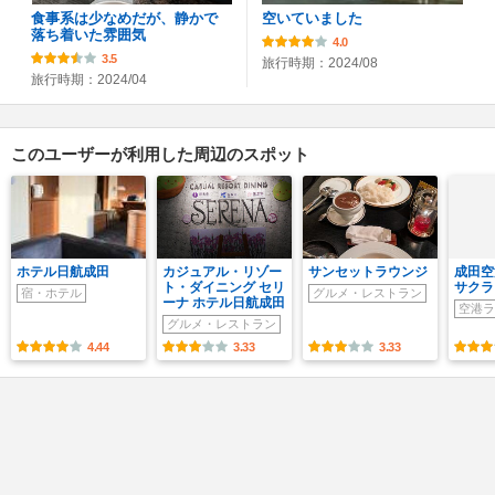
食事系は少なめだが、静かで
空いていました
落ち着いた雰囲気
4.0
3.5
旅行時期：2024/08
旅行時期：2024/04
このユーザーが利用した周辺のスポット
ホテル日航成田
カジュアル・リゾー
サンセットラウンジ
成田空
ト・ダイニング セリ
サクラ
宿・ホテル
グルメ・レストラン
ーナ ホテル日航成田
空港ラ
グルメ・レストラン
4.44
3.33
3.33