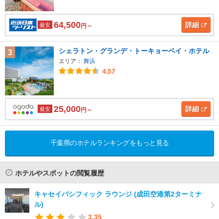
64,500
詳細
最安
円～
シェラトン・グランデ・トーキョーベイ・ホテル
3
エリア：
舞浜
4.57
25,000
詳細
最安
円～
千葉県のホテルランキングをもっと見る
ホテルやスポットの閲覧履歴
キャセイパシフィック ラウンジ (成田空港第2ターミナ
ル)
3.35