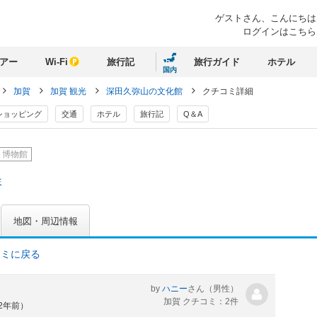
ゲストさん、
こんにちは
ログインはこちら
アー
Wi-Fi
旅行記
旅行ガイド
ホテル
国内
加賀
加賀 観光
深田久弥山の文化館
クチコミ詳細
ショッピング
交通
ホテル
旅行記
Q＆A
・博物館
ミ
地図・周辺情報
コミに戻る
by
ハニー
さん
（男性）
加賀 クチコミ：2件
約2年前）