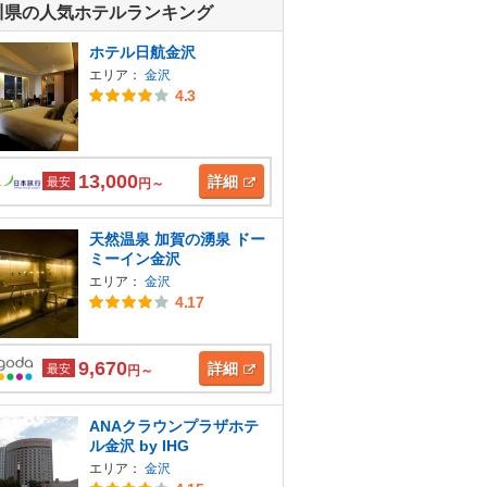
川県の人気ホテルランキング
ホテル日航金沢
エリア：
金沢
4.3
13,000
詳細
最安
円～
天然温泉 加賀の湧泉 ドー
ミーイン金沢
エリア：
金沢
4.17
9,670
詳細
最安
円～
ANAクラウンプラザホテ
ル金沢 by IHG
エリア：
金沢