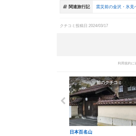
関連旅行記
震災前の金沢・氷見
クチコミ投稿日:2024/03/17
利用規約に
前のクチコミ
日本百名山