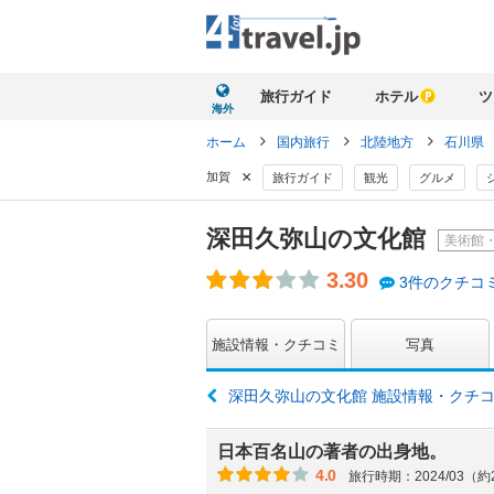
旅行ガイド
ホテル
ツ
海外
ホーム
国内旅行
北陸地方
石川県
×
加賀
旅行ガイド
観光
グルメ
深田久弥山の文化館
美術館
3.30
3件のクチコ
施設情報・クチコミ
写真
深田久弥山の文化館 施設情報・クチ
日本百名山の著者の出身地。
4.0
旅行時期：2024/03（