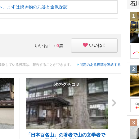
石
へ。まずは焼き物の九谷と金沢探訪
1
いいね！
いいね！：
0
票
違反している投稿は、報告することができます。
問題のある投稿を連絡する
2
次のクチコミ
3
「日本百名山」の著者で山の文学者で