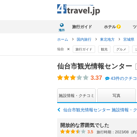
旅行ガイド
ホテル
ツ
海外
ホーム
国内旅行
東北地方
宮城県
×
仙台
旅行ガイド
観光
グルメ
仙台市観光情報センター
3.37
43件のクチ
施設情報・クチコミ
写真
仙台市観光情報センター 施設情報・
開放的な雰囲気でした
3.5
旅行時期：2023/08（