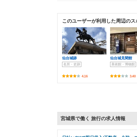
このユーザーが利用した周辺のス
仙台城跡
仙台城見聞館
名所・史跡
美術館・博物館
4.16
3.40
宮城県で働く 旅行の求人情報