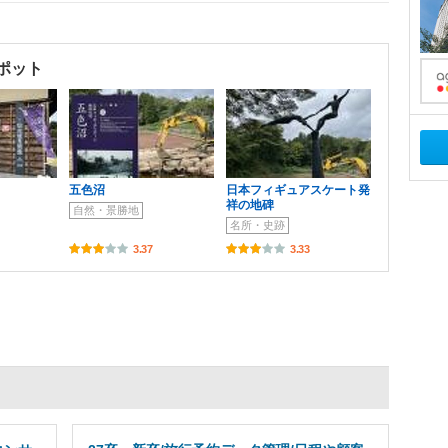
ポット
五色沼
日本フィギュアスケート発
祥の地碑
自然・景勝地
名所・史跡
3.37
3.33