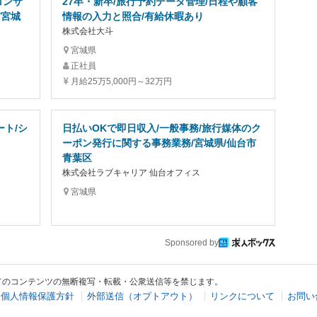
コンサ
27卒・新卒/旅行予約データ管理/日程や顧客
/宮城
情報の入力と照合/有給休暇あり
株式会社大斗
宮城県
正社員
月給25万5,000円～32万円
ト/シ
日払いOKで即日収入/一般事務/旅行媒体のク
ーポン発行に関する事務業務/宮城県/仙台市
青葉区
株式会社ラブキャリア 仙台オフィス
宮城県
Sponsored by
てのコンテンツの無断複写・転載・公衆送信等を禁じます。
個人情報保護方針
外部送信（オプトアウト）
リンクについて
お問い