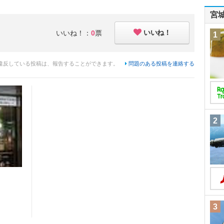
宮
いいね！
いいね！：
0
票
1
違反している投稿は、報告することができます。
問題のある投稿を連絡する
2
3