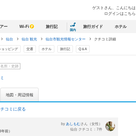
ゲストさん、
こんにちは
ログインはこちら
アー
Wi-Fi
旅行記
旅行ガイド
ホテル
国内
仙台
仙台 観光
仙台市観光情報センター
クチコミ詳細
ショッピング
交通
ホテル
旅行記
Q＆A
名所・史跡
コミ
地図・周辺情報
クチコミに戻る
by
あしもむ
さん
（女性）
仙台 クチコミ：7件
約3年前）