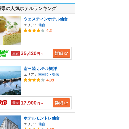
城県の人気ホテルランキング
ウェスティンホテル仙台
エリア：
仙台
4.2
35,420
詳細
最安
円～
南三陸 ホテル観洋
エリア：
南三陸・登米
4.09
17,900
詳細
最安
円～
ホテルモントレ仙台
エリア：
仙台