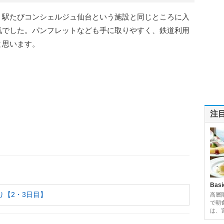
。駅たびコンシェルジュ仙台という施設と同じところに入
気でした。パンフレットなども手に取りやすく、鉄道利用
と思います。
注
Basi
り【2・3日目】
高層
で朝
は、