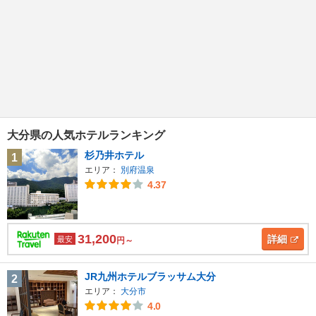
大分県の人気ホテルランキング
杉乃井ホテル
1
エリア：
別府温泉
4.37
31,200
詳細
最安
円～
JR九州ホテルブラッサム大分
2
エリア：
大分市
4.0