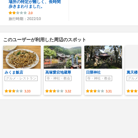
場所の特定が難しく、長時間
歩きまわりました。
2.0
旅行時期：2022/10
このユーザーが利用した周辺のスポット
みくま飯店
高塚愛宕地蔵尊
日隈神社
萬天楼
グルメ・レストラン
寺・神社・教会
寺・神社・教会
グルメ
3.33
3.32
3.31