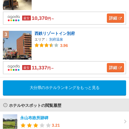
10,370
詳細
最安
円～
西鉄リゾートイン別府
3
エリア：
別府温泉
3.96
11,337
詳細
最安
円～
大分県のホテルランキングをもっと見る
ホテルやスポットの閲覧履歴
永山布政所跡碑
3.21