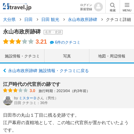
ログイン
新規登録
検索
MENU
大分県
日田
日田 観光
永山布政所跡碑
クチコミ詳細
永山布政所跡碑
名所・史跡
3.21
6件のクチコミ
施設情報・クチコミ
写真
地図・周辺情報
永山布政所跡碑 施設情報・クチコミに戻る
江戸時代の代官所の跡です
3.0
旅行時期：2023/04（約3年前）
by
ミスターＤ
さん
（男性）
日田 クチコミ：36件
日田市の丸山１丁目に残る史跡です。
江戸幕府の直轄地として、この地に代官所が置かれていたよう
です。