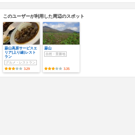
このユーザーが利用した周辺のスポット
蒜山高原サービスエ
蒜山
リア(上り線)レスト
自然・景勝地
ラン
グルメ・レストラン
3.29
3.35