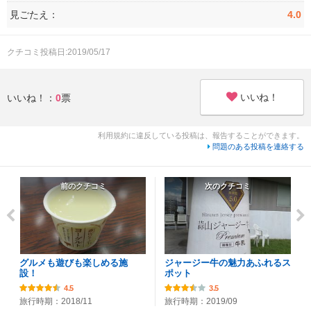
見ごたえ：
4.0
クチコミ投稿日:2019/05/17
いいね！
いいね！：
0
票
利用規約に違反している投稿は、報告することができます。
問題のある投稿を連絡する
前のクチコミ
次のクチコミ
グルメも遊びも楽しめる施
ジャージー牛の魅力あふれるス
設！
ポット
4.5
3.5
旅行時期：2018/11
旅行時期：2019/09