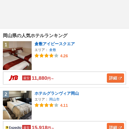
岡山県の人気ホテルランキング
倉敷アイビースクエア
1
エリア：
倉敷
4.26
11,880
詳細
最安
円～
ホテルグランヴィア岡山
2
エリア：
岡山市
4.11
15,918
詳細
最安
円～