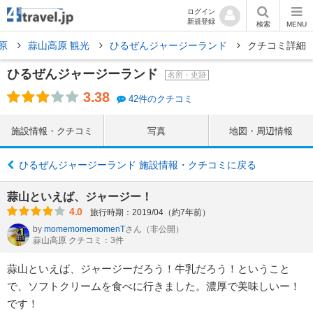
ログイン
新規登録
検索
MENU
原
蒜山高原 観光
ひるぜんジャージーランド
クチコミ詳細
ひるぜんジャージーランド
名所・史跡
3.38
42件のクチコミ
施設情報・クチコミ
写真
地図・周辺情報
ひるぜんジャージーランド 施設情報・クチコミに戻る
蒜山といえば、ジャージー！
4.0
旅行時期：2019/04（約7年前）
by
momemomemomenT
さん
（非公開）
蒜山高原 クチコミ：3件
蒜山といえば、ジャージーだろう！牛乳だろう！ということ
で、ソフトクリームを食べに行きました。濃厚で美味しいー！
です！