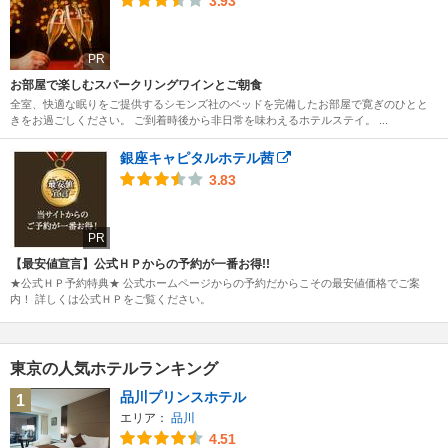
3.93
PR
お部屋で楽しむスパークリングワインとご朝食
全室、快適な眠りをご提供するシモンズ社のベッドを完備したお部屋で寛ぎのひとと
きをお過ごしください。 ご到着時後から非日常を味わえるホテルステイ。 ...
銀座キャピタルホテル茜
3.83
PR
【最安値宣言】公式ＨＰからの予約が一番お得!!
★公式ＨＰ予約特典★ 公式ホームページからの予約だからこその最安値価格でご案
内！ 詳しくは公式ＨＰをご覧ください。
東京の人気ホテルランキング
品川プリンスホテル
1
エリア：
品川
4.51