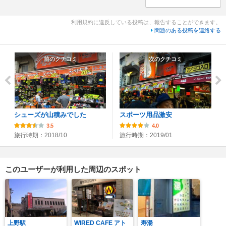
利用規約に違反している投稿は、報告することができます。
問題のある投稿を連絡する
前のクチコミ
次のクチコミ
シューズが山積みでした
スポーツ用品激安
3.5
4.0
旅行時期：2018/10
旅行時期：2019/01
このユーザーが利用した周辺のスポット
上野駅
WIRED CAFE アト
寿湯