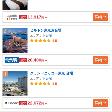
13,917
詳細
最安
円～
ヒルトン東京お台場
2
エリア：
お台場
4.5
28,400
詳細
最安
円～
グランドニッコー東京 台場
3
エリア：
お台場
4.5
22,672
詳細
最安
円～