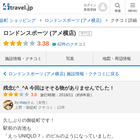
ログイン
新規登録
検索
MENU
徒町 ショッピング
ロンドンスポーツ (アメ横店)
クチコミ詳細
ロンドンスポーツ (アメ横店)
専門店
3.38
62件のクチコミ
施設情報・クチコミ
写真
地図・周辺情報
ロンドンスポーツ (アメ横店) 施設情報・クチコミに戻る
残念(;^_^A 今回はそそる物がありませんでした！
3.0
旅行時期：2018/11（約8年前）
by
may
さん
（女性）
上野・御徒町 クチコミ：12件
久しぶりの御徒町です！
駅前の吉池も
「えっ UNIQLO？」のビルのようになっていました。