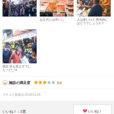
お正月には早いし
人は多いけど 商売的に
はどうでしょうか？
残念 何も買えずでし
た！(;^_^A
施設の満足度
3.0
クチコミ投稿日:2018/11/18
いいね！
いいね！：
2
票