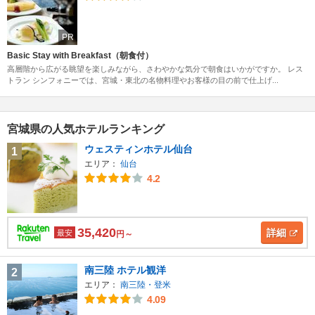
PR
Basic Stay with Breakfast（朝食付）
高層階から広がる眺望を楽しみながら、さわやかな気分で朝食はいかがですか。 レス
トラン シンフォニーでは、宮城・東北の名物料理やお客様の目の前で仕上げ...
宮城県の人気ホテルランキング
ウェスティンホテル仙台
1
エリア：
仙台
4.2
35,420
詳細
最安
円～
南三陸 ホテル観洋
2
エリア：
南三陸・登米
4.09