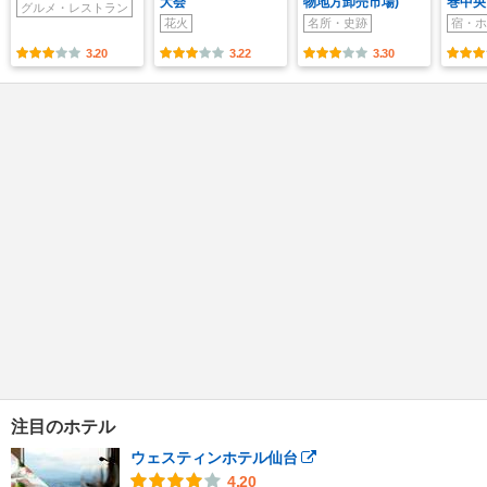
大会
物地方卸売市場)
巻中央
グルメ・レストラン
花火
名所・史跡
宿・ホ
3.20
3.22
3.30
注目のホテル
ウェスティンホテル仙台
4.20