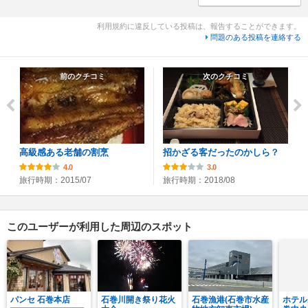
利用規約に違反している投稿は、報告することができます。
問題のある投稿を連絡する
前のクチコミ
次のクチコミ
高級感ある老舗の割烹
招かざる客だったのかしら？
4.0
3.0
旅行時期：2015/07
旅行時期：2018/08
このユーザーが利用した周辺のスポット
パンセ 石巻本店
石巻川開き祭り花火
石巻漁港(石巻市水産
ホテル