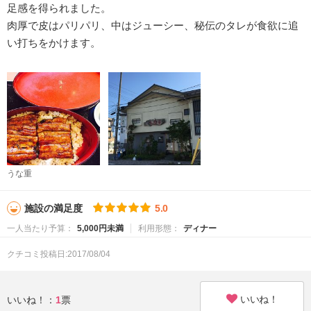
足感を得られました。
肉厚で皮はパリパリ、中はジューシー、秘伝のタレが食欲に追
い打ちをかけます。
うな重
施設の満足度
5.0
一人当たり予算：
5,000円未満
利用形態：
ディナー
クチコミ投稿日:2017/08/04
いいね！
いいね！：
1
票