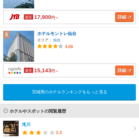
17,900
詳細
最安
円～
ホテルモントレ仙台
3
エリア：
仙台
4.06
15,143
詳細
最安
円～
宮城県のホテルランキングをもっと見る
ホテルやスポットの閲覧履歴
滝川
3.2