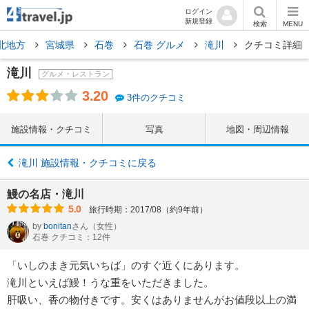
ログイン
新規登録
検索
MENU
北地方
宮城県
石巻
石巻 グルメ
滝川
クチコミ詳細
滝川
グルメ・レストラン
3.20
3件のクチコミ
施設情報・クチコミ
写真
地図・周辺情報
滝川 施設情報・クチコミに戻る
鰻の名店・滝川
5.0
旅行時期：2017/08（約9年前）
by
bonitan
さん
（女性）
石巻 クチコミ：12件
「いしのまき元気いちば」のすぐ近くにあります。
滝川といえば鰻！うな重をいただきました。
肝吸い、香の物付きです。安くはありませんがお値段以上の満