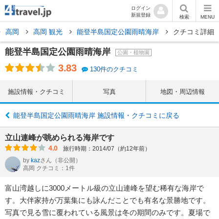
ログイン
新規登録
検索
MENU
高岡
高岡 観光
能登半島国定公園雨晴海岸
クチコミ詳細
能登半島国定公園雨晴海岸
公園・植物園
3.83
130件のクチコミ
施設情報・クチコミ
写真
地図・周辺情報
能登半島国定公園雨晴海岸 施設情報・クチコミに戻る
立山連峰が眺められる海岸です
4.0
旅行時期：2014/07（約12年前）
by
kaz
さん
（非公開）
高岡 クチコミ：1件
富山湾越しに3000メートル級の立山連峰を望む稀有な海岸で
す。大伴家持が万葉集にも詠んだことでも有名な景勝地です。
写真で見る雪に覆われている風景は冬の期間のみです。夏場で