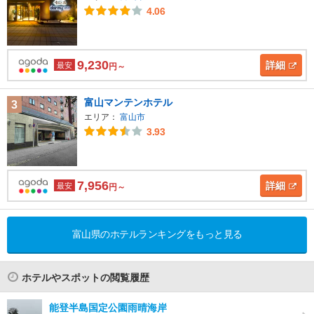
4.06
9,230
詳細
最安
円～
富山マンテンホテル
3
エリア：
富山市
3.93
7,956
詳細
最安
円～
富山県のホテルランキングをもっと見る
ホテルやスポットの閲覧履歴
能登半島国定公園雨晴海岸