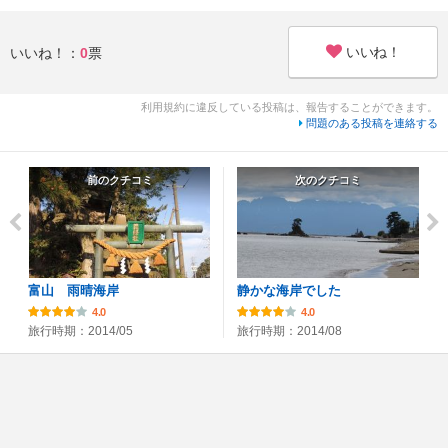
いいね！
いいね！：
0
票
利用規約に違反している投稿は、報告することができます。
問題のある投稿を連絡する
前のクチコミ
次のクチコミ
富山 雨晴海岸
静かな海岸でした
4.0
4.0
旅行時期：2014/05
旅行時期：2014/08