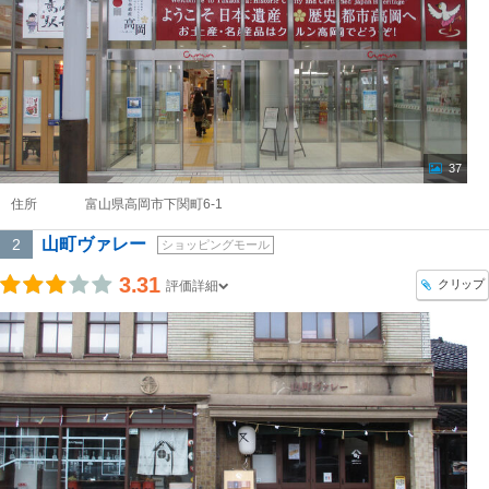
37
住所
富山県高岡市下関町6-1
山町ヴァレー
2
ショッピングモール
3.31
クリップ
評価詳細