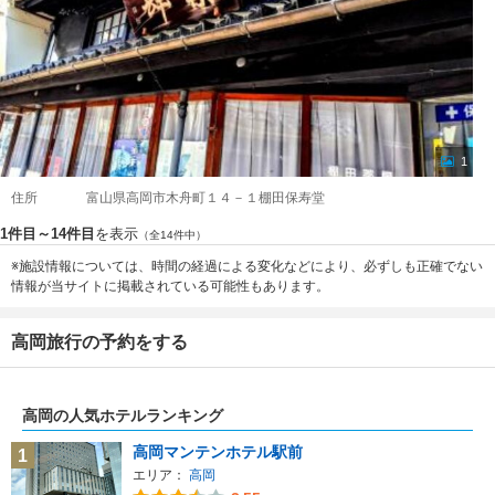
1
住所
富山県高岡市木舟町１４－１棚田保寿堂
1件目～14件目
を表示
（全14件中）
※施設情報については、時間の経過による変化などにより、必ずしも正確でない
情報が当サイトに掲載されている可能性もあります。
高岡旅行の予約をする
高岡の人気ホテルランキング
高岡マンテンホテル駅前
1
エリア：
高岡