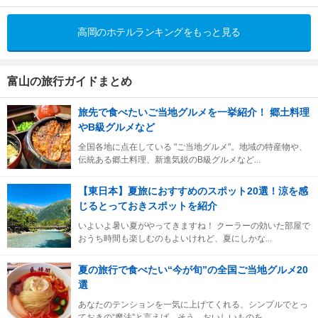
高岡のホテルランキングをもっと見る
富山の旅行ガイドまとめ
旅先で食べたいご当地グルメを一挙紹介！ 郷土料理
やB級グルメなど
全国各地に点在している "ご当地グルメ"。地域の特産物や、
伝統ある郷土料理、新進気鋭のB級グルメなど...
【東日本】夏旅におすすめのスポット20選！涼を感
じるとっておきスポットを紹介
いよいよ暑い夏がやってきますね！ クーラーの効いた部屋で
おうち時間も楽しむのもよいけれど、夏にしかな...
夏の旅行で食べたい“今が旬”の全国ご当地グルメ20
選
あなたのテンションを一気に上げてくれる、シンプルでとっ
ておきの“魔法”と言えば、そう、おいしいものを...