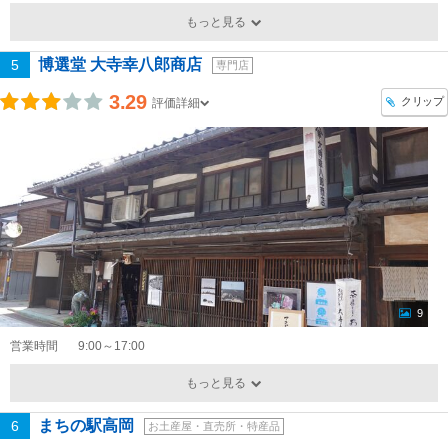
もっと見る
博選堂 大寺幸八郎商店
5
専門店
3.29
クリップ
評価詳細
9
営業時間
9:00～17:00
もっと見る
まちの駅高岡
6
お土産屋・直売所・特産品