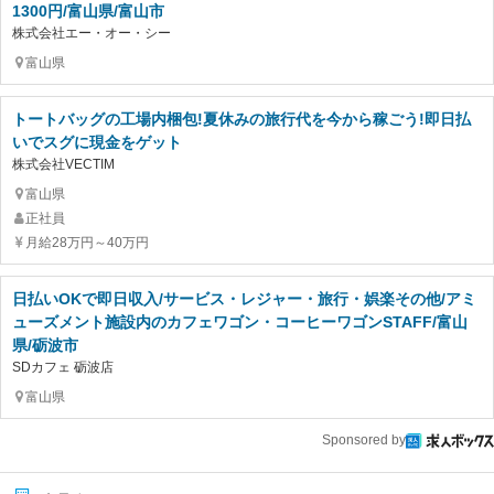
1300円/富山県/富山市
株式会社エー・オー・シー
富山県
トートバッグの工場内梱包!夏休みの旅行代を今から稼ごう!即日払
いでスグに現金をゲット
株式会社VECTIM
富山県
正社員
月給28万円～40万円
日払いOKで即日収入/サービス・レジャー・旅行・娯楽その他/アミ
ューズメント施設内のカフェワゴン・コーヒーワゴンSTAFF/富山
県/砺波市
SDカフェ 砺波店
富山県
Sponsored by