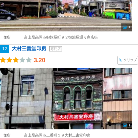
1
住所
富山県高岡市御旅屋町９２御旅屋通り商店街
大村三書堂印房
12
専門店
3.20
クリップ
1
住所
富山県高岡市三番町１９大村三書堂印房