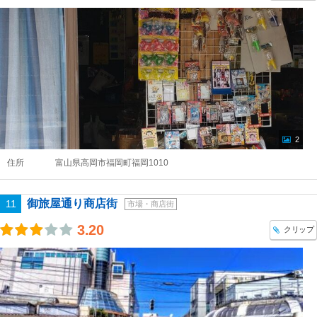
2
住所
富山県高岡市福岡町福岡1010
御旅屋通り商店街
11
市場・商店街
3.20
クリップ