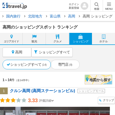
ログイン
新規登録
検索
MENU
国内旅行
北陸地方
富山県
高岡
高岡 ショッピング
高岡のショッピングスポット ランキング
エリア
ガイド
観光
グルメ
ショッピング
ホテル
高岡
ショッピングすべて
ショッピングすべて
専門店
(14)
(8)
地図
から探す
1～14
件
（全14件中）
クルン高岡 (高岡ステーションビル)
1
ショッピングモール
3.33
クリップ
評価詳細