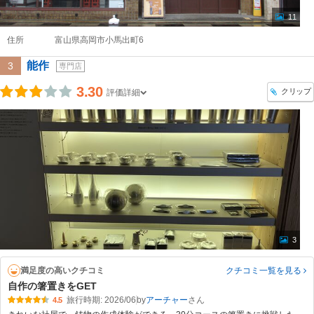
11
住所
富山県高岡市小馬出町6
能作
3
専門店
3.30
クリップ
評価詳細
3
満足度の高いクチコミ
クチコミ一覧
を見る
自作の箸置きをGET
旅行時期: 2026/06
by
アーチャー
4.5