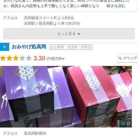
きれいな社屋で、鋳物の作成体験ができる。30分コースの箸置きに挑戦した
が、係員さんの説明も上手で難しくなく楽しい体験となり
続きを読む
アクセス
高岡砺波スマートICより約5分
高岡駅／新高岡駅より車で約20分
もっと見る
おみやげ処高岡
4
お土産屋・直売所・特産品
3.30
クリップ
評価詳細
13
アクセス
新高岡駅構内