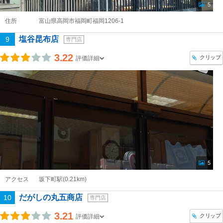
5
住所
富山県高岡市福岡町福岡1206-1
塩谷昆布店
9
専門店
3.22
クリップ
評価詳細
5
アクセス
坂下町駅(0.21km)
だがしの丸五商店
10
専門店
3.21
クリップ
評価詳細