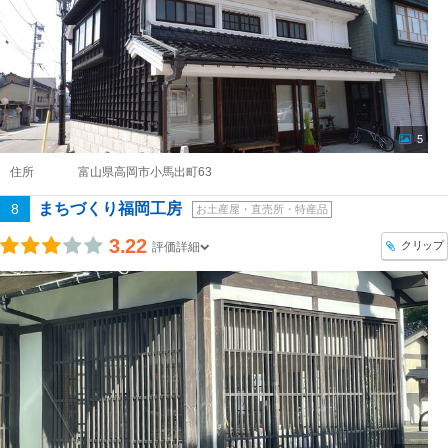
5
住所
富山県高岡市小馬出町63
まちづくり福岡工房
8
お土産屋・直売所・特産品
3.22
クリップ
評価詳細