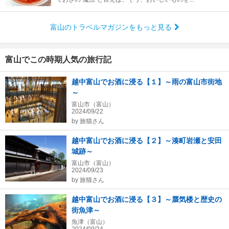
富山のトラベルマガジンをもっと見る
富山でこの時期人気の旅行記
越中富山でお酒に浸る【１】～雨の富山市街地
～
富山市（富山）
2024/09/22
by
旅猫さん
越中富山でお酒に浸る【２】～湊町岩瀬と安田
城跡～
富山市（富山）
2024/09/23
by
旅猫さん
越中富山でお酒に浸る【３】～蜃気楼と歴史の
街魚津～
魚津（富山）