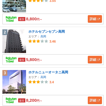
3.55
8,800
詳細
最安
円～
ホテルセブンセブン高岡
2
エリア：
高岡
3.46
5,800
詳細
最安
円～
ホテルニューオータニ高岡
3
エリア：
高岡
3.4
8,200
詳細
最安
円～