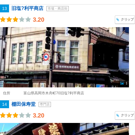
旧塩?利平商店
13
市場・商店街
3.20
クリップ
1
住所
富山県高岡市木舟町70旧塩?利平商店
棚田保寿堂
14
専門店
3.20
クリップ