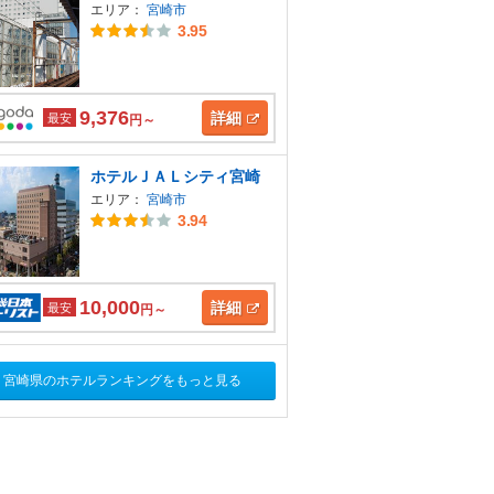
エリア：
宮崎市
3.95
9,376
詳細
最安
円～
ホテルＪＡＬシティ宮崎
エリア：
宮崎市
3.94
10,000
詳細
最安
円～
宮崎県のホテルランキングをもっと見る