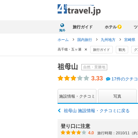
旅行ガイド
ホテル
ツ
海外
ホーム
国内旅行
九州地方
宮崎県
×
高千穂・五ヶ瀬
旅行ガイド
観光
グ
祖母山
自然・景勝地
3.33
17件のクチ
施設情報・クチコミ
写真
祖母山 施設情報・クチコミに戻る
登り口に注意
4.0
旅行時期：2010/11（約