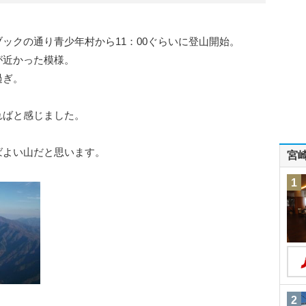
ックの通り青少年村から11：00ぐらいに登山開始。
が近かった模様。
過ぎ。
ればと感じました。
ばよい山だと思います。
宮
1
2