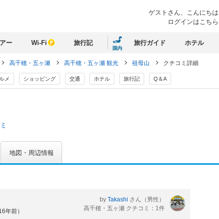
ゲストさん、
こんにちは
ログインはこちら
アー
Wi-Fi
旅行記
旅行ガイド
ホテル
国内
高千穂・五ヶ瀬
高千穂・五ヶ瀬 観光
祖母山
クチコミ詳細
ルメ
ショッピング
交通
ホテル
旅行記
Q＆A
コミ
地図・周辺情報
by
Takashi
さん
（男性）
高千穂・五ヶ瀬 クチコミ：1件
16年前）