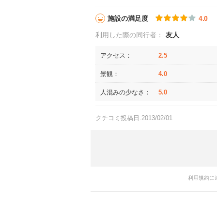
施設の満足度
4.0
利用した際の同行者：
友人
アクセス：
2.5
景観：
4.0
人混みの少なさ：
5.0
クチコミ投稿日:2013/02/01
利用規約に