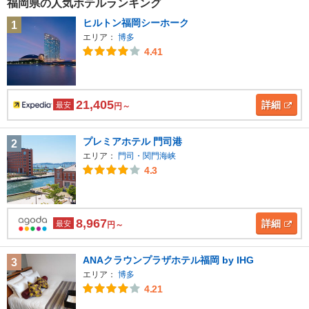
福岡県の人気ホテルランキング
ヒルトン福岡シーホーク
1
エリア：
博多
4.41
21,405
詳細
最安
円～
プレミアホテル 門司港
2
エリア：
門司・関門海峡
4.3
8,967
詳細
最安
円～
ANAクラウンプラザホテル福岡 by IHG
3
エリア：
博多
4.21