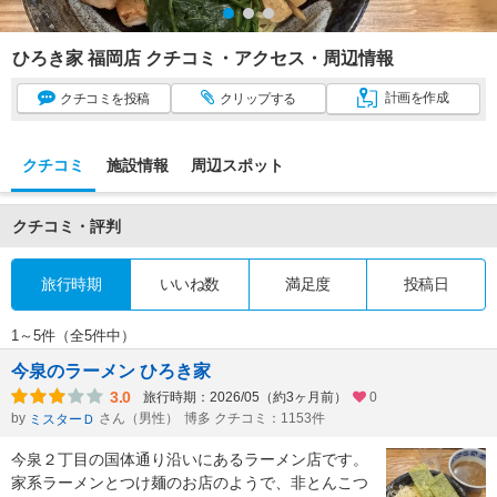
ひろき家 福岡店 クチコミ・アクセス・周辺情報
計画
を作成
クチコミ
を投稿
クリップ
する
クチコミ
施設情報
周辺スポット
クチコミ・評判
旅行時期
いいね数
満足度
投稿日
1～5件（全5件中）
今泉のラーメン ひろき家
3.0
旅行時期：2026/05（約3ヶ月前）
0
by
さん（男性）
博多 クチコミ：1153件
ミスターＤ
今泉２丁目の国体通り沿いにあるラーメン店です。
家系ラーメンとつけ麺のお店のようで、非とんこつ