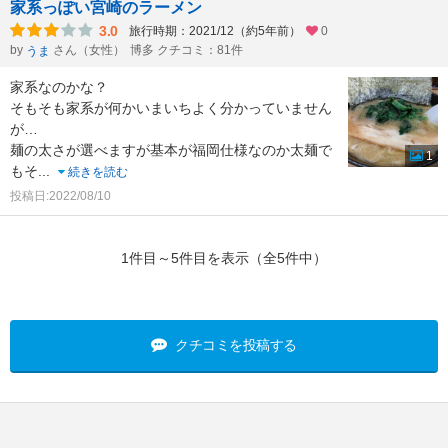
家系っぽい宮崎のラーメン
3.0
旅行時期：2021/12（約5年前）
0
by
さん（女性）
博多 クチコミ：81件
うま
家系なのかな？
そもそも家系が何かいまいちよく分かっていません
が…
麺の太さが選べますが基本が福岡仕様なのか太麺で
1
もそ
...
続きを読む
投稿日:2022/08/10
1件目～5件目を表示（全5件中）
クチコミを投稿する