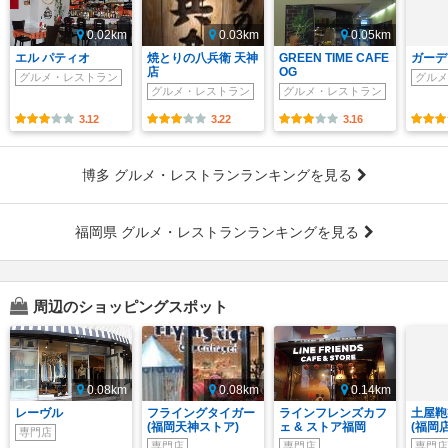
0.02km
0.03km
0.05km
エル パティオ
焼とりの八兵衛 天神
GREEN TIME CAFE
ガーデ
店
OG
グルメ・レストラン
グルメ
グルメ・レストラン
グルメ・レストラン
3.12
3.22
3.16
博多 グルメ・レストランランキングを見る
福岡県 グルメ・レストランランキングを見る
周辺のショッピングスポット
0.08km
0.08km
0.14km
レーヴル
フライングタイガー
ラインフレンズカフ
土屋鞄
(福岡天神ストア)
ェ & ストア福岡
(福岡店
専門店
専門店
専門店
専門店