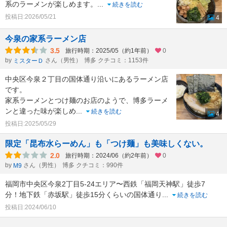
系のラーメンが楽しめます。
...
続きを読む
投稿日:2026/05/21
4
今泉の家系ラーメン店
3.5
旅行時期：2025/05（約1年前）
0
by
さん（男性）
博多 クチコミ：1153件
ミスターＤ
中央区今泉２丁目の国体通り沿いにあるラーメン店
です。
家系ラーメンとつけ麺のお店のようで、博多ラーメ
ンと違った味が楽しめ
...
続きを読む
4
投稿日:2025/05/29
限定「昆布水らーめん」も「つけ麺」も美味しくない。
2.0
旅行時期：2024/06（約2年前）
0
by
さん（男性）
博多 クチコミ：990件
M9
福岡市中央区今泉2丁目5-24エリア〜西鉄「福岡天神駅」徒歩7
分！地下鉄「赤坂駅」徒歩15分くらいの国体通り
...
続きを読む
投稿日:2024/06/10