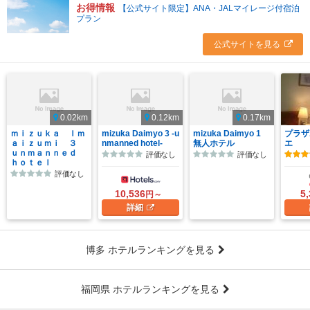
お得情報
【公式サイト限定】ANA・JALマイレージ付宿泊
プラン
公式サイトを見る
0.02km
0.12km
0.17km
ｍｉｚｕｋａ Ｉｍ
mizuka Daimyo 3 ‐u
mizuka Daimyo 1
プラザ
ａｉｚｕｍｉ ３
nmanned hotel‐
無人ホテル
エ
ｕｎｍａｎｎｅｄ
評価なし
評価なし
ｈｏｔｅｌ
評価なし
10,536
5
円～
詳細
博多 ホテルランキングを見る
福岡県 ホテルランキングを見る