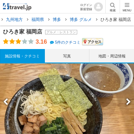
ログイン
新規登録
検索
MENU
九州地方
福岡県
博多
博多 グルメ
ひろき家 福岡店
ひろき家 福岡店
グルメ・レストラン
3.16
アクセス
5件のクチコミ
施設情報・クチコミ
写真
地図・周辺情報