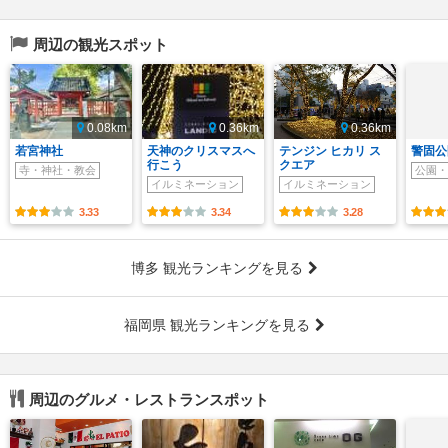
周辺の観光スポット
0.08km
0.36km
0.36km
若宮神社
天神のクリスマスへ
テンジン ヒカリ ス
警固公
行こう
クエア
寺・神社・教会
公園・
イルミネーション
イルミネーション
3.33
3.34
3.28
博多 観光ランキングを見る
福岡県 観光ランキングを見る
周辺のグルメ・レストランスポット