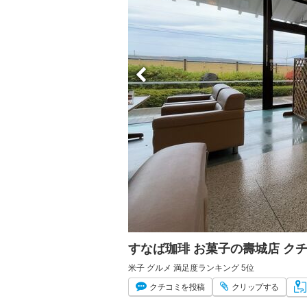
すなば珈琲 お菓子の壽城店 ク
米子 グルメ 満足度ランキング 5位
クチコミ
を投稿
クリップ
する