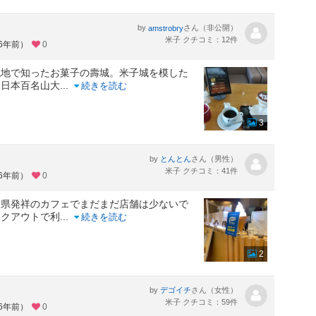
by
さん（非公開）
amstrobry
米子 クチコミ：12件
約6年前）
0
現地で知ったお菓子の壽城。米子城を模した
は日本百名山大
...
続きを読む
3
by
さん（男性）
とんとん
米子 クチコミ：41件
約6年前）
0
取県発祥のカフェでまだまだ店舗は少ないで
イクアウトで利
...
続きを読む
2
by
さん（女性）
デゴイチ
米子 クチコミ：59件
約6年前）
0