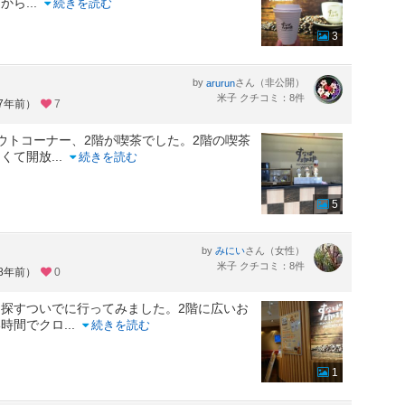
てから
...
続きを読む
3
by
さん（非公開）
arurun
米子 クチコミ：8件
約7年前）
7
ウトコーナー、2階が喫茶でした。2階の喫茶
きくて開放
...
続きを読む
5
by
さん（女性）
みにい
米子 クチコミ：8件
約8年前）
0
探すついでに行ってみました。2階に広いお
い時間でクロ
...
続きを読む
1