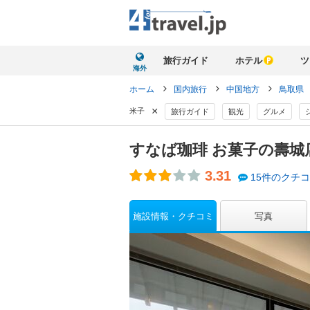
旅行ガイド
ホテル
ツ
海外
ホーム
国内旅行
中国地方
鳥取県
×
米子
旅行ガイド
観光
グルメ
すなば珈琲 お菓子の壽城
3.31
15件のクチ
施設情報・クチコミ
写真