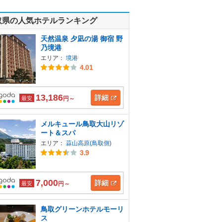
取県の人気ホテルランキング
天然温泉 夕凪の湯 御宿 野
乃境港
エリア：
境港
4.01
13,186
詳細
最安
円～
メルキュール鳥取大山リゾ
ート＆スパ
エリア：
蒜山高原(鳥取側)
3.9
7,000
詳細
最安
円～
鳥取グリーンホテルモーリ
ス