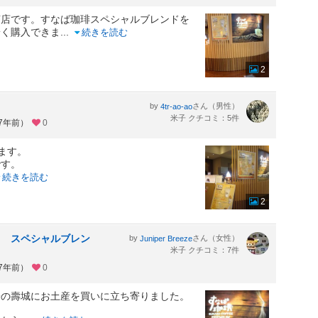
茶店です。すなば珈琲スペシャルブレンドを
安く購入できま
...
続きを読む
2
by
さん（男性）
4tr-ao-ao
米子 クチコミ：5件
約7年前）
0
ます。
です。
続きを読む
2
。 スペシャルブレン
by
さん（女性）
Juniper Breeze
米子 クチコミ：7件
約7年前）
0
子の壽城にお土産を買いに立ち寄りました。