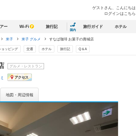
ゲストさん、
こんにちは
ログインはこちら
アー
Wi-Fi
旅行記
旅行ガイド
ホテル
国内
米子
米子 グルメ
すなば珈琲 お菓子の壽城店
ショッピング
交通
ホテル
旅行記
Q＆A
店
グルメ・レストラン
コミ
アクセス
地図・周辺情報