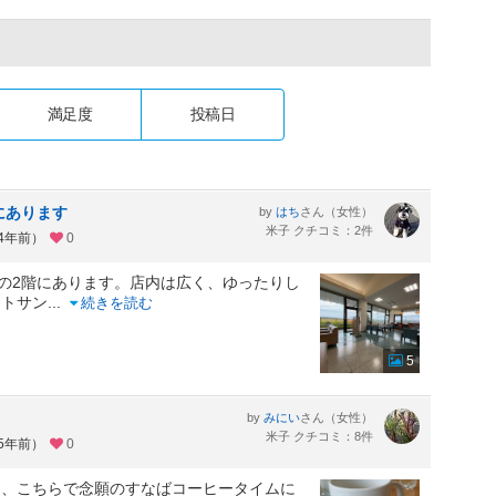
満足度
投稿日
にあります
by
さん（女性）
はち
米子 クチコミ：2件
約4年前）
0
)の2階にあります。店内は広く、ゆったりし
ットサン
...
続きを読む
5
by
さん（女性）
みにい
米子 クチコミ：8件
約5年前）
0
て、こちらで念願のすなばコーヒータイムに