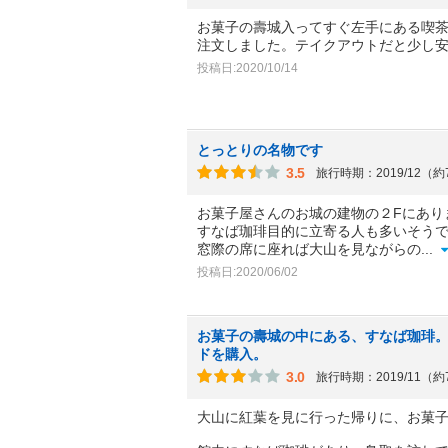
お菓子の壽城入ってすぐ左手にある喫
注文しました。テイクアウトだと少し
投稿日:2020/10/14
とっとりの名物です
3.5
旅行時期：2019/12（
お菓子屋さんのお城の建物の２Fにあり
すなば珈琲目的に立寄る人も多いそう
窓際の席に座れば大山を見ながらの
...
投稿日:2020/06/02
お菓子の壽城の中にある、すなば珈琲
ドを購入。
3.0
旅行時期：2019/11（
大山に紅葉を見に行った帰りに、お菓