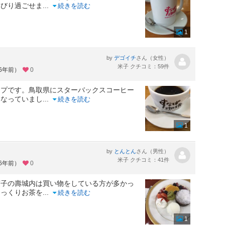
んびり過ごせま
...
続きを読む
1
by
さん（女性）
デゴイチ
米子 クチコミ：59件
約6年前）
0
ップです。鳥取県にスターバックスコーヒー
になっていまし
...
続きを読む
1
by
さん（男性）
とんとん
米子 クチコミ：41件
約6年前）
0
菓子の壽城内は買い物をしている方が多かっ
ゆっくりお茶を
...
続きを読む
1