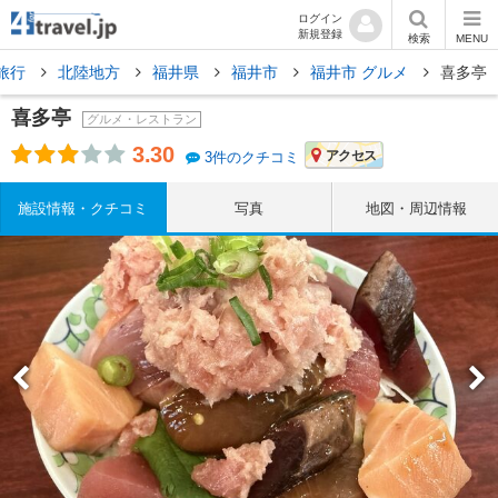
ログイン
新規登録
検索
MENU
旅行
北陸地方
福井県
福井市
福井市 グルメ
喜多亭
喜多亭
グルメ・レストラン
3.30
アクセス
3件のクチコミ
施設情報・クチコミ
写真
地図・周辺情報