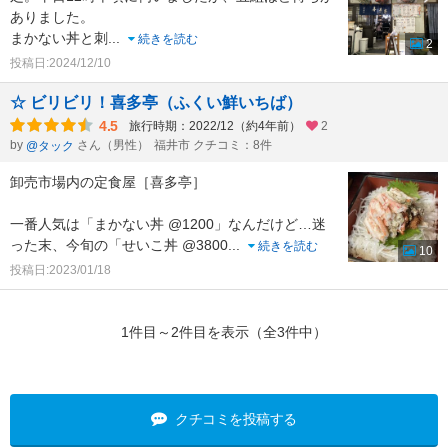
ありました。
まかない丼と刺
...
続きを読む
2
投稿日:2024/12/10
☆ ビリビリ！喜多亭（ふくい鮮いちば）
4.5
旅行時期：2022/12（約4年前）
2
by
さん（男性）
福井市 クチコミ：8件
@タック
卸売市場内の定食屋［喜多亭］
一番人気は「まかない丼 @1200」なんだけど…迷
った末、今旬の「せいこ丼 @3800
...
続きを読む
10
投稿日:2023/01/18
1件目～2件目を表示（全3件中）
クチコミを投稿する