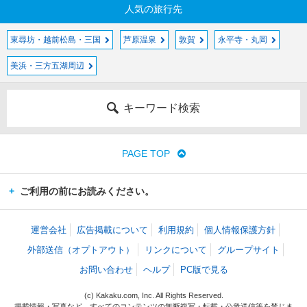
人気の旅行先
東尋坊・越前松島・三国
芦原温泉
敦賀
永平寺・丸岡
美浜・三方五湖周辺
キーワード検索
PAGE TOP
ご利用の前にお読みください。
運営会社
広告掲載について
利用規約
個人情報保護方針
外部送信（オプトアウト）
リンクについて
グループサイト
お問い合わせ
ヘルプ
PC版で見る
(c) Kakaku.com, Inc. All Rights Reserved.
掲載情報・写真など、すべてのコンテンツの無断複写・転載・公衆送信等を禁じま