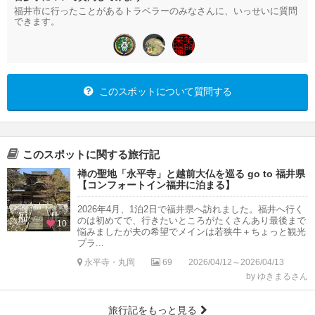
福井市に行ったことがあるトラベラーのみなさんに、いっせいに質問
できます。
このスポットについて質問する
このスポットに関する旅行記
禅の聖地「永平寺」と越前大仏を巡る go to 福井県
【コンフォートイン福井に泊まる】
2026年4月、1泊2日で福井県へ訪れました。福井へ行く
のは初めてで、行きたいところがたくさんあり最後まで
10
悩みましたが夫の希望でメインは若狭牛＋ちょっと観光
プラ...
永平寺・丸岡
69
2026/04/12～2026/04/13
by ゆきまるさん
旅行記をもっと見る