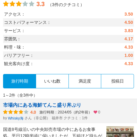
3.3
（3件のクチコミ）
アクセス：
3.50
コストパフォーマンス：
4.50
サービス：
3.83
雰囲気：
4.17
料理・味：
4.33
バリアフリー：
1.00
観光客向け度：
4.33
旅行時期
いいね数
満足度
投稿日
1～2件（全3件中）
市場内にある海鮮てんこ盛り丼ぶり
4.0
旅行時期：2024/05（約2年前）
0
by
さん（非公開）
福井市 クチコミ：1件
Whisky海
国道8号線沿いの中央卸売市場の中にあるお食事
処。平日12時半頃に伺いましたが、五組ほど待ちが