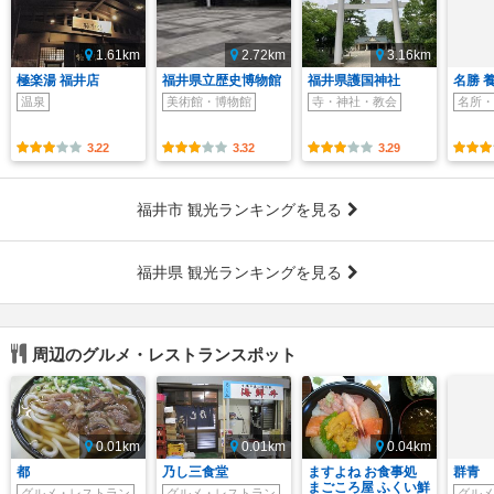
1.61km
2.72km
3.16km
極楽湯 福井店
福井県立歴史博物館
福井県護国神社
名勝 
温泉
美術館・博物館
寺・神社・教会
名所・
3.22
3.32
3.29
福井市 観光ランキングを見る
福井県 観光ランキングを見る
周辺のグルメ・レストランスポット
0.01km
0.01km
0.04km
都
乃し三食堂
ますよね お食事処
群青
まごころ屋 ふくい鮮
グルメ・レストラン
グルメ・レストラン
グルメ