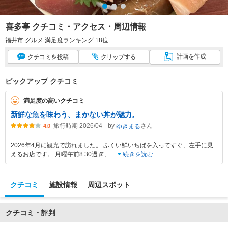
喜多亭 クチコミ・アクセス・周辺情報
福井市 グルメ 満足度ランキング 18位
計画
を作成
クチコミ
を投稿
クリップ
する
ピックアップ クチコミ
満足度の高いクチコミ
新鮮な魚を味わう、まかない丼が魅力。
旅行時期 2026/04
by
さん
ゆきまる
4.0
2026年4月に観光で訪れました。 ふくい鮮いちばを入ってすぐ、左手に見
えるお店です。 月曜午前8:30過ぎ、
...
続きを読む
クチコミ
施設情報
周辺スポット
クチコミ・評判