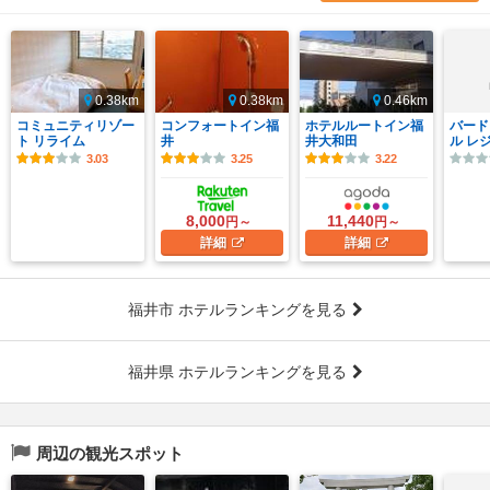
0.38km
0.38km
0.46km
コミュニティリゾー
コンフォートイン福
ホテルルートイン福
バード
ト リライム
井
井大和田
ル レ
3.03
3.25
3.22
8,000
11,440
円～
円～
詳細
詳細
福井市 ホテルランキングを見る
福井県 ホテルランキングを見る
周辺の観光スポット