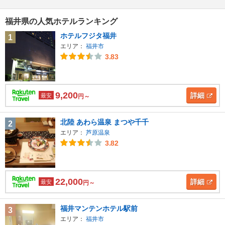
福井県の人気ホテルランキング
ホテルフジタ福井
1
エリア：
福井市
3.83
9,200
詳細
最安
円～
北陸 あわら温泉 まつや千千
2
エリア：
芦原温泉
3.82
22,000
詳細
最安
円～
福井マンテンホテル駅前
3
エリア：
福井市