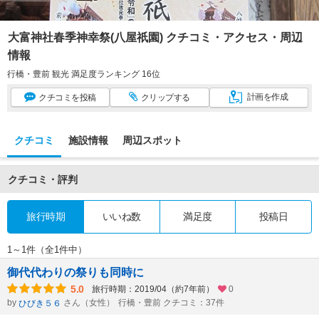
大富神社春季神幸祭(八屋祇園) クチコミ・アクセス・周辺
情報
行橋・豊前 観光 満足度ランキング 16位
計画
を作成
クチコミ
を投稿
クリップ
する
クチコミ
施設情報
周辺スポット
クチコミ・評判
旅行時期
いいね数
満足度
投稿日
1～1件（全1件中）
御代代わりの祭りも同時に
5.0
旅行時期：2019/04（約7年前）
0
by
さん（女性）
行橋・豊前 クチコミ：37件
ひびき５６