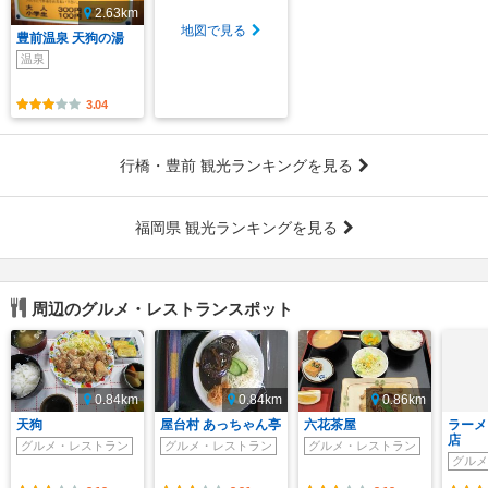
2.63km
地図で見る
豊前温泉 天狗の湯
温泉
3.04
行橋・豊前 観光ランキングを見る
福岡県 観光ランキングを見る
周辺のグルメ・レストランスポット
0.84km
0.84km
0.86km
天狗
屋台村 あっちゃん亭
六花茶屋
ラーメ
店
グルメ・レストラン
グルメ・レストラン
グルメ・レストラン
グルメ