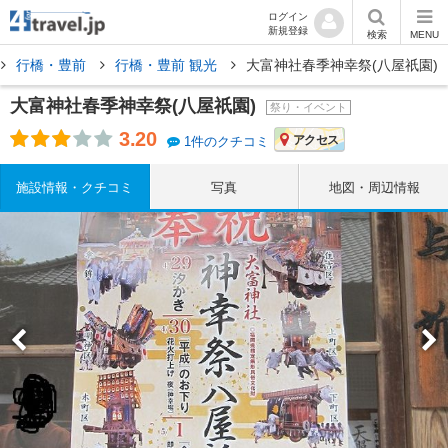
ログイン
新規登録
検索
MENU
行橋・豊前
行橋・豊前 観光
大富神社春季神幸祭(八屋祇園)
大富神社春季神幸祭(八屋祇園)
祭り・イベント
3.20
アクセス
1件のクチコミ
施設情報・クチコミ
写真
地図・周辺情報