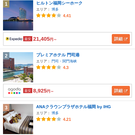
ヒルトン福岡シーホーク
1
エリア：
博多
4.41
21,405
詳細
最安
円～
プレミアホテル 門司港
2
エリア：
門司・関門海峡
4.3
8,925
詳細
最安
円～
ANAクラウンプラザホテル福岡 by IHG
3
エリア：
博多
4.21