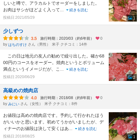
しいと噂で、アラカルトでオーダーをしました。
お肉はサシがほどよく入って
...
続きを読む
投稿日:2021/05/29
1
少しずつ
3.5
旅行時期：2020/03（約6年前）
0
by
さん（男性）
米子 クチコミ：14件
はちのすけ
この日は地元の友人の勧めで繰り出した。確か68
00円のコースをオーダー。焼肉というとボリューム
満点というイメージだが、こ
...
続きを読む
投稿日:2020/06/29
2
高級めの焼肉店
4.0
旅行時期：2018/08（約8年前）
0
by
さん（女性）
米子 クチコミ：8件
みにい
お値段は高めの焼肉店です。予約して行かれたほう
がいいかと思います。初めてうかがいましたが、デ
ィナーのお値段は決して安くはあ
...
続きを読む
投稿日:2018/08/25
1