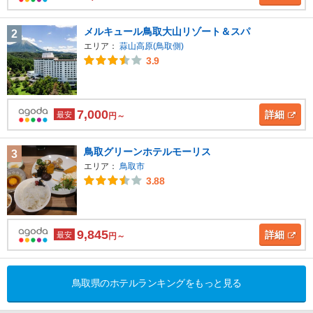
メルキュール鳥取大山リゾート＆スパ
2
エリア：
蒜山高原(鳥取側)
3.9
7,000
詳細
最安
円～
鳥取グリーンホテルモーリス
3
エリア：
鳥取市
3.88
9,845
詳細
最安
円～
鳥取県のホテルランキングをもっと見る