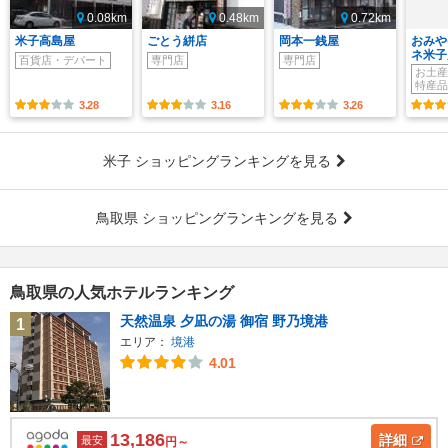
0.08km
0.48km
0.72km
米子高島屋
ごとう絣店
岡本一銭屋
おみや
ネ米子
百貨店・デパート
専門店
専門店
お土産
特産品
3.28
3.16
3.26
米子 ショッピングランキングを見る
鳥取県 ショッピングランキングを見る
鳥取県の人気ホテルランキング
天然温泉 夕凪の湯 御宿 野乃境港
1
エリア：
境港
4.01
13,186
詳細
最安
円～