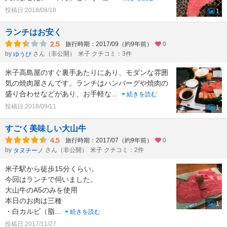
投稿日:2018/08/18
1
ランチはお安く
2.5
旅行時期：2017/09（約9年前）
0
by
さん（非公開）
米子 クチコミ：3件
ゆうぴ
米子高島屋のすぐ裏手あたりにあり、モダンな雰囲
気の焼肉屋さんです。ランチはハンバーグや焼肉の
盛り合わせなどがあり、お手軽な
...
続きを読む
投稿日:2018/09/11
1
すごく美味しい大山牛
4.5
旅行時期：2017/07（約9年前）
0
by
さん（非公開）
米子 クチコミ：2件
タヌチーノ
米子駅から徒歩15分くらい。
今回はランチで伺いました。
大山牛のA5のみを使用
本日のお肉は三種
1
・白カルビ（脂
...
続きを読む
投稿日:2017/11/27