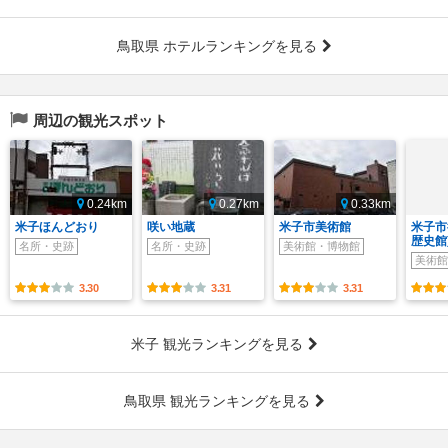
鳥取県 ホテルランキングを見る
周辺の観光スポット
0.24km
0.27km
0.33km
米子ほんどおり
咲い地蔵
米子市美術館
米子市
歴史館
名所・史跡
名所・史跡
美術館・博物館
美術館
3.30
3.31
3.31
米子 観光ランキングを見る
鳥取県 観光ランキングを見る