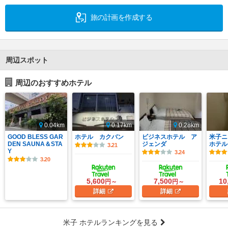
旅の計画を作成する
周辺スポット
周辺のおすすめホテル
0.04km
0.17km
0.28km
GOOD BLESS GAR
ホテル カクバン
ビジネスホテル ア
米子ニ
DEN SAUNA＆STA
ジェンダ
ホテル
3.21
Y
3.24
3.20
5,600
7,500
10
円～
円～
詳細
詳細
米子 ホテルランキングを見る