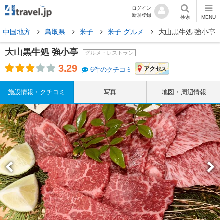
ログイン
新規登録
検索
MENU
中国地方
鳥取県
米子
米子 グルメ
大山黒牛処 強小亭
大山黒牛処 強小亭
グルメ・レストラン
3.29
アクセス
6件のクチコミ
施設情報・クチコミ
写真
地図・周辺情報