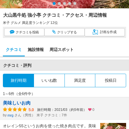
大山黒牛処 強小亭 クチコミ・アクセス・周辺情報
米子 グルメ 満足度ランキング 12位
計画
を作成
クチコミ
を投稿
クリップ
する
クチコミ
施設情報
周辺スポット
クチコミ・評判
旅行時期
いいね数
満足度
投稿日
1～6件（全6件中）
美味しいお肉
5.0
旅行時期：2021/03（約5年前）
0
by
さん（男性）
米子 クチコミ：7件
mrg
オレイン55というお肉を使った焼き肉点です。美味