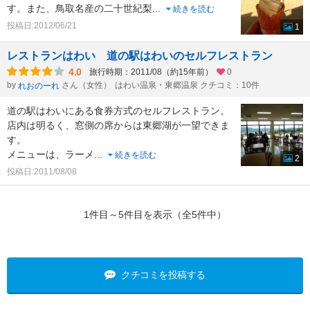
す。また、鳥取名産の二十世紀梨
...
続きを読む
投稿日:2012/06/21
1
レストランはわい 道の駅はわいのセルフレストラン
4.0
旅行時期：2011/08（約15年前）
0
by
さん（女性）
はわい温泉・東郷温泉 クチコミ：10件
れおのーれ
道の駅はわいにある食券方式のセルフレストラン。
店内は明るく、窓側の席からは東郷湖が一望できま
す。
メニューは、ラーメ
...
続きを読む
2
投稿日:2011/08/08
1件目～5件目を表示（全5件中）
クチコミを投稿する