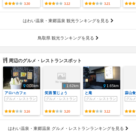
3.30
3.12
3.21
はわい温泉・東郷温泉 観光ランキングを見る
鳥取県 観光ランキングを見る
周辺のグルメ・レストランスポット
0.03km
1.62km
1.65km
アロハカフェ
笑酒 繁じょう
と庵
蒜山食
グルメ・レストラン
グルメ・レストラン
グルメ・レストラン
グルメ
3.16
3.20
3.12
はわい温泉・東郷温泉 グルメ・レストランランキングを見る