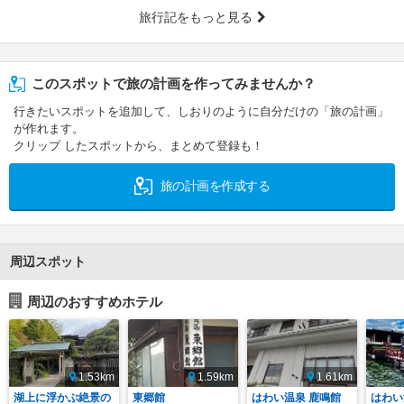
旅行記をもっと見る
このスポットで旅の計画を作ってみませんか？
行きたいスポットを追加して、しおりのように自分だけの「旅の計画」
が作れます。
クリップ したスポットから、まとめて登録も！
旅の計画を作成する
周辺スポット
周辺のおすすめホテル
1.53km
1.59km
1.61km
湖上に浮かぶ絶景の
東郷館
はわい温泉 鹿鳴館
はわい