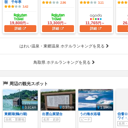
宿 千年亭
2.96
3.11
3.42
19,800
13,300
11,765
26
円～
円～
円～
詳細
詳細
詳細
はわい温泉・東郷温泉 ホテルランキングを見る
鳥取県 ホテルランキングを見る
周辺の観光スポット
0.91km
0.97km
1.19km
東郷湖(鶴の湖)
出雲山展望台
うの海水浴場
伯耆ロ
ワイ・
自然・景勝地
名所・史跡
ビーチ
名所・