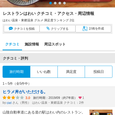
レストランはわい クチコミ・アクセス・周辺情報
はわい温泉・東郷温泉 グルメ 満足度ランキング 2位
計画
を作成
クチコミ
を投稿
クリップ
する
クチコミ
施設情報
周辺スポット
クチコミ・評判
旅行時期
いいね数
満足度
投稿日
1～5件（全5件中）
ヒラメ丼がいただける。
3.0
旅行時期：2019/09（約7年前）
1
by
さん（男性）
はわい温泉・東郷温泉 クチコミ：2件
ciel
山陰自動車道にある道の駅はわい内のレストラン。