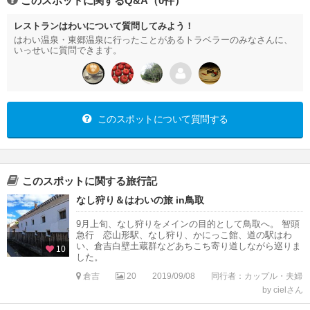
このスポットに関するQ&A（0件）
レストランはわいについて質問してみよう！
はわい温泉・東郷温泉に行ったことがあるトラベラーのみなさんに、
いっせいに質問できます。
このスポットについて質問する
このスポットに関する旅行記
なし狩り＆はわいの旅 in鳥取
9月上旬、なし狩りをメインの目的として鳥取へ。 智頭
急行 恋山形駅、なし狩り、かにっこ館、道の駅はわ
い、倉吉白壁土蔵群などあちこち寄り道しながら巡りま
10
した。
倉吉
20
2019/09/08
同行者：カップル・夫婦
by cielさん