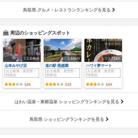
鳥取県 グルメ・レストランランキングを見る
周辺のショッピングスポット
1.64km
2.68km
2.71km
山本みやげ店
道の駅 燕趙園
ハワイ夢マート
お土産屋・直売所・
お土産屋・直売所・
お土産屋・直売所・
特産品
特産品
特産品
3.04
3.33
3.04
はわい温泉・東郷温泉 ショッピングランキングを見る
鳥取県 ショッピングランキングを見る