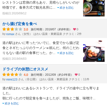
レストランは窓側の席もあり、見晴らしがいいのが
特徴です。食券方式で観光名所に
...
続きを読む
投稿日:2020/09/12
1
から揚げ定食を食べ
3.0
旅行時期：2018/07（約8年前）
0
by
さん（女性）
はわい温泉・東郷温泉 クチコミ：2件
romax
道の駅はわいに寄ったついでに、食堂でから揚げ定
食とネギたっぷりのラーメンｗ頼んだ。何のこだわ
りもない道の駅の食事だった。か
...
続きを読む
投稿日:2019/04/03
2
ドライブの休憩にオススメ
4.0
旅行時期：2012/09（約14年前）
0
by
さん（非公開）
はわい温泉・東郷温泉 クチコミ：11件
mimi123
道の駅はわいにあるレストランで、ドライブの途中に立ち寄りま
した。
朝に行ったので朝定食を食べましたが、焼魚とご飯、味噌汁
...
続きを読む