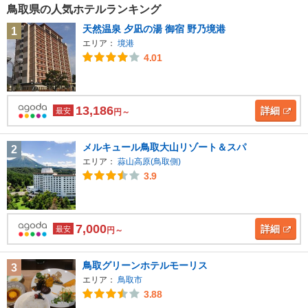
鳥取県の人気ホテルランキング
天然温泉 夕凪の湯 御宿 野乃境港
1
エリア：
境港
4.01
13,186
詳細
最安
円～
メルキュール鳥取大山リゾート＆スパ
2
エリア：
蒜山高原(鳥取側)
3.9
7,000
詳細
最安
円～
鳥取グリーンホテルモーリス
3
エリア：
鳥取市
3.88