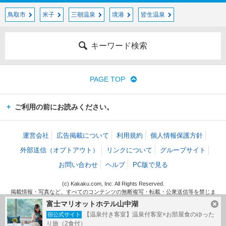
鳥取市
米子
三朝温泉
境港
皆生温泉
キーワード検索
PAGE TOP
ご利用の前にお読みください。
運営会社
広告掲載について
利用規約
個人情報保護方針
外部送信（オプトアウト）
リンクについて
グループサイト
お問い合わせ
ヘルプ
PC版で見る
(c) Kakaku.com, Inc. All Rights Reserved.
掲載情報・写真など、すべてのコンテンツの無断複写・転載・公衆送信等を禁じま
す。
富士マリオットホテル山中湖
【温泉付き客室】温泉付客室×お部屋食のゆった
宿公式サイト
り旅（2食付）