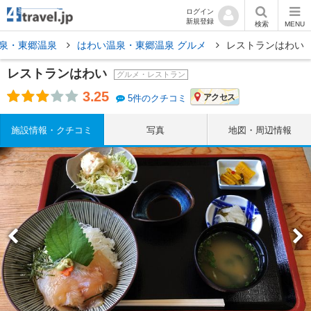
ログイン
新規登録
検索
MENU
泉・東郷温泉
はわい温泉・東郷温泉 グルメ
レストランはわい
レストランはわい
グルメ・レストラン
3.25
アクセス
5件のクチコミ
施設情報・クチコミ
写真
地図・周辺情報